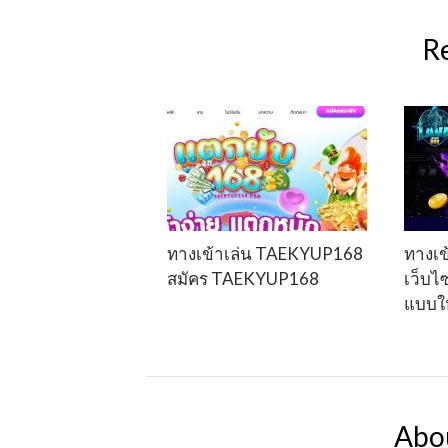
R
ทางเข้าเล่น TAEKYUP168
ทางเ
สมัคร TAEKYUP168
เว็บไ
แบบใ
Abo