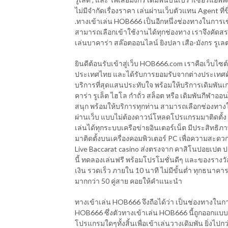
ไม่มีจำกัดเรื่องราคา เล่นผ่านเว็บตัวแทน Agent ที่
.ทางเข้าเล่น HOB666 เป็นอีกหนึ่งช่องทางในการเข
สามารถเลือกเข้าใช้งานได้ทุกช่องทาง เราจึงคัด
เล่นบาคาร่า สล๊อตออนไลน์ ยิงปลา เสือ-มังกร รูเลต 
ยินดีต้อนรับเข้าสู่เว็บ HOB666.com เราคือเว็บไซต
ประเทศไทย และได้รับการยอมรับจากต่างประเทศด้
บริการที่สุดแสนประทับใจ พร้อมให้บริการเดิมพันเ
คาร่า รูเล็ต ไฮโล กำถั่ว สล็อต หรือ เดิมพันกีฬา
สนุก พร้อมให้บริการทุกท่าน สามารถเลือกช่องทางใ
ผ่านเว็บ แบบไม่ต้องดาวน์โหลดโปรแกรมมาติดตั้ง 
เล่นได้ทุกระบบเครือข่ายอินเตอร์เน็ต มีประสิทธิ
มาติดตั้งบนเครื่องคอมพิวเตอร์ PC เพื่อความส
Live Baccarat casino ส่งตรงจาก คาสิโนปอยเปต ป
นี้ ทดลองเล่นฟรี พร้อมโปรโมชั่นดีๆ และของรางวั
เงิน รวดเร็ว ภายใน 10 นาที ไม่มีขั้นต่ำ ทุกธนาค
มากกว่า 50 คู่สาย คอยให้คำแนะนำ
ทางเข้าเล่น HOB666 จึงถือได้ว่า เป็นช่องทางใน
HOB666 ซึ่งตัวทางเข้าเล่น HOB666 นี้ถูกออกแบบมาใ
โปรแกรมใดๆทั้งสิ้นเพื่อเข้าเล่นวางเดิมพัน ยิ่งไ