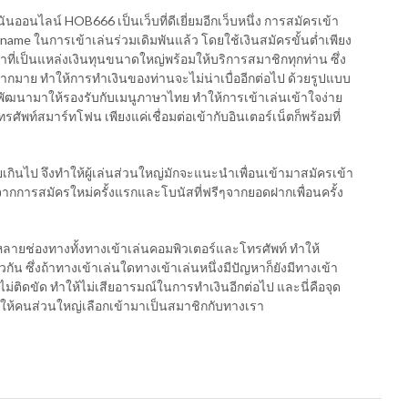
นออนไลน์ HOB666 เป็นเว็บที่ดีเยี่ยมอีกเว็บหนึ่ง การสมัครเข้า
ername ในการเข้าเล่นร่วมเดิมพันแล้ว โดยใช้เงินสมัครขั้นต่ำเพียง
ที่เป็นแหล่งเงินทุนขนาดใหญ่พร้อมให้บริการสมาชิกทุกท่าน ซึ่ง
ู่มากมาย ทำให้การทำเงินของท่านจะไม่น่าเบื่ออีกต่อไป ด้วยรูปแบบ
ูกพัฒนามาให้รองรับกับเมนูภาษาไทย ทำให้การเข้าเล่นเข้าใจง่าย
รศัพท์สมาร์ทโฟน เพียงแค่เชื่อมต่อเข้ากับอินเตอร์เน็ตก็พร้อมที่
้อยเกินไป จึงทำให้ผู้เล่นส่วนใหญ่มักจะแนะนำเพื่อนเข้ามาสมัครเข้า
กการสมัครใหม่ครั้งแรกและโบนัสที่ฟรีๆจากยอดฝากเพื่อนครั้ง
กหลายช่องทางทั้งทางเข้าเล่นคอมพิวเตอร์และโทรศัพท์ ทำให้
น ซึ่งถ้าทางเข้าเล่นใดทางเข้าเล่นหนึ่งมีปัญหาก็ยังมีทางเข้า
งไม่ติดขัด ทำให้ไม่เสียอารมณ์ในการทำเงินอีกต่อไป และนี่คือจุด
ำให้คนส่วนใหญ่เลือกเข้ามาเป็นสมาชิกกับทางเรา