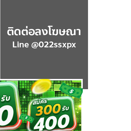
UP2BET