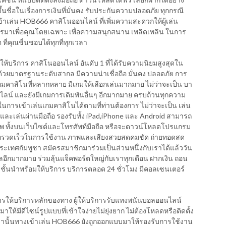
ขึ้นชื่อในเรื่องการเงินที่มั่นคง รับประกันความปลอดภัย ทุกกรณี
้าเล่น HOB666 คาสิโนออนไลน์ ที่เพิ่มความสะดวกให้ผู้เล่น
สรรมาเพื่อคุณโดยเฉพาะ เพื่อความสนุกสนาน เพลิดเพลิน ในการ
ที่คุณชื่นชอบได้ทุกที่ทุกเวลา
์ให้บริการ คาสิโนออนไลน์ อันดับ 1 ที่ได้รับความนิยมสูงสุดใน
วยมาตรฐานระดับสากล มีความน่าเชื่อถือ มั่นคง ปลอดภัย การ
กมคาสิโนที่หลากหลาย มีเกมให้เลือกเล่นมากมาย ไม่ว่าจะเป็น บา
ออนไลน์ และยังมีเกมการเดิมพันอื่นๆ อีกมากมาย ครบถ้วนทุกความ
นการเข้าเล่นเกมคาสิโนได้ตามที่ท่านต้องการ ไม่ว่าจะเป็น เล่น
และเล่นผ่านมือถือ รองรับทั้ง iPad,iPhone และ Android สามารถ
ภาพ ทั้งบนเว็บไซต์และโทรศัพท์มือถือ หรือจะดาวน์โหลดโปรแกรม
ะดวกรวดเร็วในการใช้งาน ภาพและเสียงสวยสดคมชัด ถ่ายทอดสด
ระเทศกัมพูชา สมัครสมาชิกมาร่วมเป็นส่วนหนึ่งกับเราได้แล้ววัน
ลอีกมากมาย ร่วมลุ้นแจ็คพอร์ตใหญ่กับเราทุกเดือน ฝากเงิน ถอน
ารชั้นนำพร้อมให้บริการ บริการตลอด 24 ชั่วโมง มีคอลเซนเตอร์
การให้บริการหลักของทาง ผู้ให้บริการรับแทงพนันบอลออนไลน์
ห้มีดีไซน์รูปแบบที่เข้าใจง่ายไม่ยุ่งยาก ไม่ต้องโหลดหรือติดตั้ง
ปกว่านั้นทางเข้าเล่น HOB666 ยังถูกออกแบบมาให้รองรับการใช้งาน