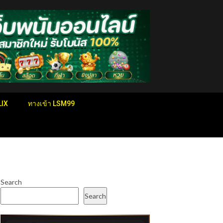
LIX
ทางเข้า LSM99
Search
Search