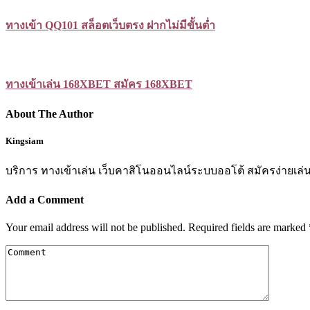
ทางเข้า QQ101 สล็อตเว็บตรง ฝากไม่มีขั้นต่ำ
ทางเข้าเล่น 168XBET สมัคร 168XBET
About The Author
Kingsiam
บริการ ทางเข้าเล่น เว็บคาสิโนออนไลน์ระบบออโต้ สมัครง่ายเล่นไ
Add a Comment
Your email address will not be published.
Required fields are marked