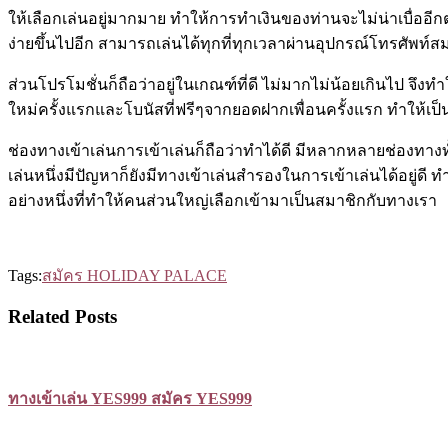
ให้เลือกเล่นอยู่มากมาย ทำให้การทำเงินของท่านจะไม่น่าเบื่ออี
ง่ายขึ้นไปอีก สามารถเล่นได้ทุกที่ทุกเวลาผ่านอุปกรณ์โทรศัพท์สมา
ส่วนโปรโมชั่นก็ถือว่าอยู่ในเกณฑ์ที่ดี ไม่มากไม่น้อยเกินไป 
ใหม่ครั้งแรกและโบนัสที่ฟรีๆจากยอดฝากเพื่อนครั้งแรก ทำให้เป็นที
ช่องทางเข้าเล่นการเข้าเล่นก็ถือว่าทำได้ดี มีหลากหลายช่องทาง
เล่นหนึ่งมีปัญหาก็ยังมีทางเข้าเล่นสำรองในการเข้าเล่นได้อยู่
อย่างหนึ่งที่ทำให้คนส่วนใหญ่เลือกเข้ามาเป็นสมาชิกกับทางเรา
Tags:
สมัคร HOLIDAY PALACE
Related Posts
ทางเข้าเล่น YES999 สมัคร YES999