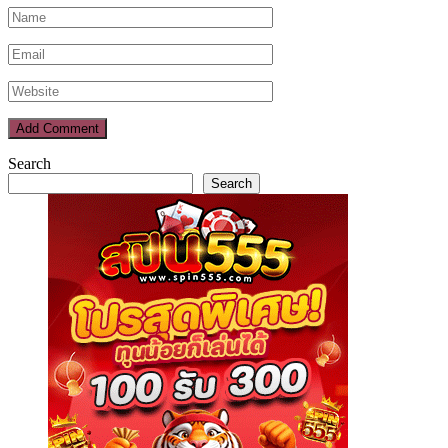
Search
Search