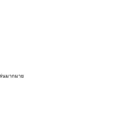
้เล่นมากมาย