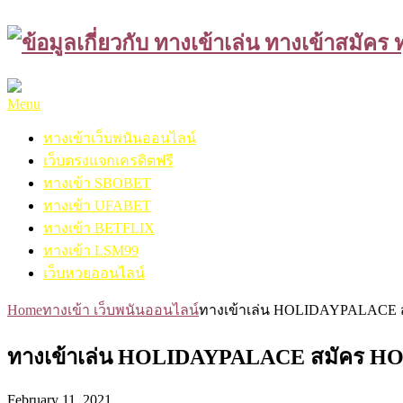
Skip
to
content
Menu
ทางเข้าเว็บพนันออนไลน์
เว็บตรงแจกเครดิตฟรี
ทางเข้า SBOBET
ทางเข้า UFABET
ทางเข้า BETFLIX
ทางเข้า LSM99
เว็บหวยออนไลน์
Home
ทางเข้า เว็บพนันออนไลน์
ทางเข้าเล่น HOLIDAYPALACE
ทางเข้าเล่น HOLIDAYPALACE สมัคร 
February 11, 2021