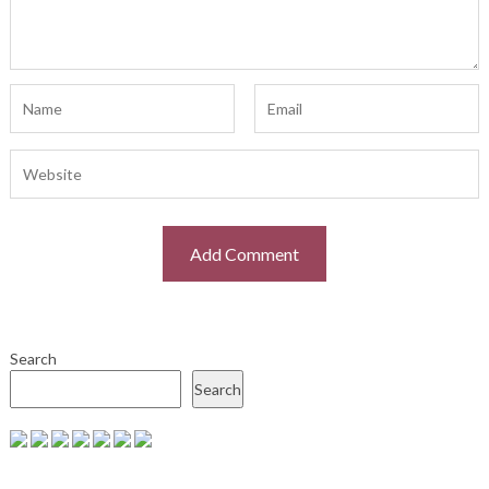
Search
Search