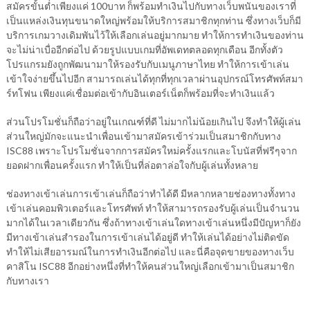
สมัครขั้นต่ำเพียงแค่ 100บาท ก็พร้อมทำเงินไปกับทางเว็บพนันของเราที่
เป็นแหล่งเงินทุนขนาดใหญ่พร้อมให้บริการสมาชิกทุกท่าน ซึ่งทางเว็บก็มี
บริการเกมวางเดิมพันไว้ให้เลือกเล่นอยู่มากมาย ทำให้การทำเงินของท่าน
จะไม่น่าเบื่ออีกต่อไป ด้วยรูปแบบเกมที่อัพเดทตลอดทุกเดือน อีกทั้งตัว
โปรแกรมยังถูกพัฒนามาให้รองรับกับเมนูภาษาไทย ทำให้การเข้าเล่น
เข้าใจง่ายขึ้นไปอีก สามารถเล่นได้ทุกที่ทุกเวลาผ่านอุปกรณ์โทรศัพท์สมา
ร์ทโฟน เพียงแค่เชื่อมต่อเข้ากับอินเตอร์เน็ตก็พร้อมที่จะทำเงินแล้ว
ส่วนโปรโมชั่นก็ถือว่าอยู่ในเกณฑ์ที่ดี ไม่มากไม่น้อยเกินไป จึงทำให้ผู้เล่น
ส่วนใหญ่มักจะแนะนำเพื่อนเข้ามาสมัครเข้าร่วมเป็นสมาชิกกับทาง
ISC88 เพราะโปรโมชั่นจากการสมัครใหม่ครั้งแรกและโบนัสที่ฟรีๆจาก
ยอดฝากเพื่อนครั้งแรก ทำให้เป็นที่ล่อตาล่อใจกับผู้เล่นทั้งหลาย
ช่องทางเข้าเล่นการเข้าเล่นก็ถือว่าทำได้ดี มีหลากหลายช่องทางทั้งทาง
เข้าเล่นคอมพิวเตอร์และโทรศัพท์ ทำให้สามารถรองรับผู้เล่นเป็นจำนวน
มากได้ในเวลาเดียวกัน ซึ่งถ้าทางเข้าเล่นใดทางเข้าเล่นหนึ่งมีปัญหาก็ยัง
มีทางเข้าเล่นสำรองในการเข้าเล่นได้อยู่ดี ทำให้เล่นได้อย่างไม่ติดขัด
ทำให้ไม่เสียอารมณ์ในการทำเงินอีกต่อไป และนี่คือจุดขายของทางเว็บ
คาสิโน ISC88 อีกอย่างหนึ่งที่ทำให้คนส่วนใหญ่เลือกเข้ามาเป็นสมาชิก
กับทางเรา