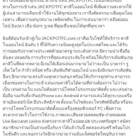
ความปลอดภัย ทุกกรณี .ทางเข้าเล่น JACKPOTFC เป็นอีกหนึ่งช่อง
ทางในการเข้าเล่น JACKPOTFC คาสิโนออนไลน์ ที่เพิ่มความสะดวกให้
ผู้เล่นสามารถเลือกเข้าใช้งานได้ทุกช่องทาง เราจึงคัดสรรมาเพื่อคุณโดย
เฉพาะ เพื่อความสนุกสนาน เพลิดเพลิน ในการเล่นบาคาร่า สล๊อตออน
ไลน์ ยิงปลา เสือ-มังกร รูเลต ที่คุณชื่นชอบได้ทุกที่ทุกเวลา
ยินดีต้อนรับเข้าสู่เว็บ JACKPOTFC.com เราคือเว็บไซต์ให้บริการ คาสิ
โนออนไลน์ อันดับ 1 ที่ได้รับความนิยมสูงสุดในประเทศไทย และได้รับ
การยอมรับจากต่างประเทศด้วยมาตรฐานระดับสากล มีความน่าเชื่อถือ
มั่นคง ปลอดภัย การบริการที่สุดแสนประทับใจ พร้อมให้บริการเดิมพันเกม
คาสิโนที่หลากหลาย มีเกมให้เลือกเล่นมากมาย ไม่ว่าจะเป็น บาคาร่า รู
เล็ต ไฮโล กำถั่ว สล็อต หรือ เดิมพันกีฬาออนไลน์ และยังมีเกมการเดิมพัน
อื่นๆ อีกมากมาย ครบถ้วนทุกความสนุก พร้อมให้บริการทุกท่าน สามารถ
เลือกช่องทางในการเข้าเล่นเกมคาสิโนได้ตามที่ท่านต้องการ ไม่ว่าจะ
เป็น เล่นผ่านเว็บ แบบไม่ต้องดาวน์โหลดโปรแกรมมาติดตั้ง และเล่นผ่าน
มือถือ รองรับทั้ง iPad,iPhone และ Android สามารถเล่นได้ทุกระบบเครือ
ข่ายอินเตอร์เน็ต มีประสิทธิภาพ ทั้งบนเว็บไซต์และโทรศัพท์มือถือ หรือจะ
ดาวน์โหลดโปรแกรมมาติดตั้งบนเครื่องคอมพิวเตอร์ PC เพื่อความ
สะดวกรวดเร็วในการใช้งาน ภาพและเสียงสวยสดคมชัด ถ่ายทอดสด
Live Baccarat casino ส่งตรงจาก คาสิโนปอยเปต ประเทศกัมพูชา สมัคร
สมาชิกมาร่วมเป็นส่วนหนึ่งกับเราได้แล้ววันนี้ ทดลองเล่นฟรี พร้อมโปร
โมชั่นดีๆ และของรางวัลอีกมากมาย ร่วมลุ้นแจ็คพอร์ตใหญ่กับเราทุก