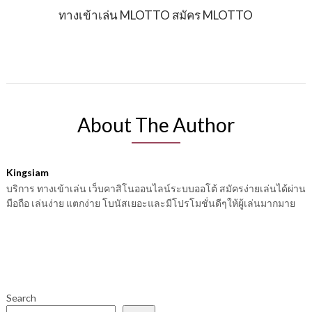
ทางเข้าเล่น MLOTTO สมัคร MLOTTO
About The Author
Kingsiam
บริการ ทางเข้าเล่น เว็บคาสิโนออนไลน์ระบบออโต้ สมัครง่ายเล่นได้ผ่าน
มือถือ เล่นง่าย แตกง่าย โบนัสเยอะและมีโปรโมชั่นดีๆให้ผู้เล่นมากมาย
Search