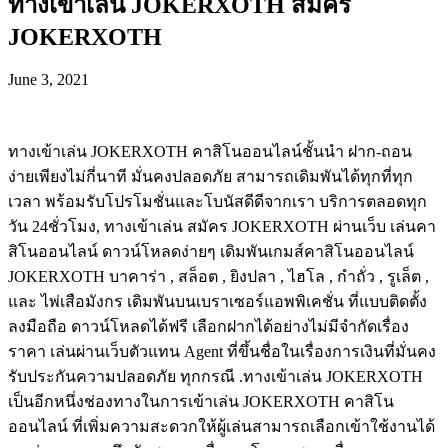
ทางเข้าเล่น JOKERXOTH สมัคร
JOKERXOTH
June 3, 2021
ทางเข้าเล่น JOKERXOTH คาสิโนออนไลน์ชั้นนำ ฝาก-ถอน
ง่ายเพียงไม่กี่นาที มั่นคงปลอดภัย สามารถเดิมพันได้ทุกที่ทุก
เวลา พร้อมรับโปรโมชั่นและโบนัสดีดีจากเรา บริการตลอดทุก
วัน 24ชั่วโมง, ทางเข้าเล่น สมัคร JOKERXOTH ผ่านเว็บ เล่นคา
สิโนออนไลน์ ดาวน์โหลดง่ายๆ เดิมพันเกมส์คาสิโนออนไลน์
JOKERXOTH บาคาร่า , สล็อต , ยิงปลา , ไฮโล , กำถั่ว , รูเล็ต ,
และ ไพ่เสือมังกร เดิมพันบนเบราเซอร์แอพพิเคชั่น ที่แบบติดตั้ง
ลงมือถือ ดาวน์โหลดได้ฟรี เลือกฝากได้อย่างไม่มีจำกัดเรื่อง
ราคา เล่นผ่านเว็บตัวแทน Agent ที่ขึ้นชื่อในเรื่องการเงินที่มั่นคง
รับประกันความปลอดภัย ทุกกรณี .ทางเข้าเล่น JOKERXOTH
เป็นอีกหนึ่งช่องทางในการเข้าเล่น JOKERXOTH คาสิโน
ออนไลน์ ที่เพิ่มความสะดวกให้ผู้เล่นสามารถเลือกเข้าใช้งานได้