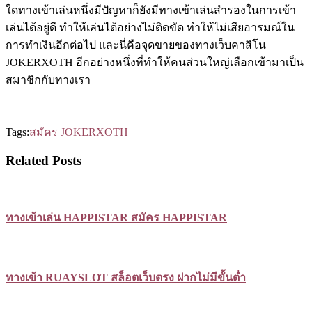
ใดทางเข้าเล่นหนึ่งมีปัญหาก็ยังมีทางเข้าเล่นสำรองในการเข้า
เล่นได้อยู่ดี ทำให้เล่นได้อย่างไม่ติดขัด ทำให้ไม่เสียอารมณ์ใน
การทำเงินอีกต่อไป และนี่คือจุดขายของทางเว็บคาสิโน
JOKERXOTH อีกอย่างหนึ่งที่ทำให้คนส่วนใหญ่เลือกเข้ามาเป็น
สมาชิกกับทางเรา
Tags:
สมัคร JOKERXOTH
Related Posts
ทางเข้าเล่น HAPPISTAR สมัคร HAPPISTAR
ทางเข้า RUAYSLOT สล็อตเว็บตรง ฝากไม่มีขั้นต่ำ