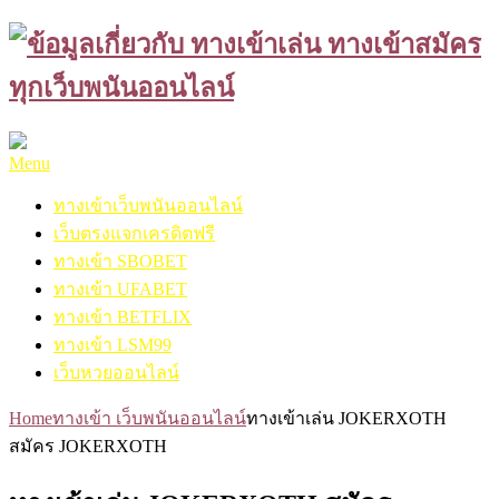
Skip
to
content
Menu
ทางเข้าเว็บพนันออนไลน์
เว็บตรงแจกเครดิตฟรี
ทางเข้า SBOBET
ทางเข้า UFABET
ทางเข้า BETFLIX
ทางเข้า LSM99
เว็บหวยออนไลน์
Home
ทางเข้า เว็บพนันออนไลน์
ทางเข้าเล่น JOKERXOTH
สมัคร JOKERXOTH