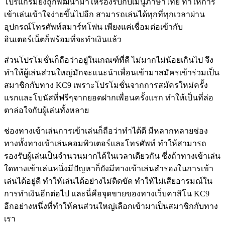
โปรแกรมยังถูกพัฒนามาให้รองรับกับเมนูภาษาไทย ทำให้การ
เข้าเล่นเข้าใจง่ายขึ้นไปอีก สามารถเล่นได้ทุกที่ทุกเวลาผ่าน
อุปกรณ์โทรศัพท์สมาร์ทโฟน เพียงแค่เชื่อมต่อเข้ากับ
อินเตอร์เน็ตก็พร้อมที่จะทำเงินแล้ว
ส่วนโปรโมชั่นก็ถือว่าอยู่ในเกณฑ์ที่ดี ไม่มากไม่น้อยเกินไป จึง
ทำให้ผู้เล่นส่วนใหญ่มักจะแนะนำเพื่อนเข้ามาสมัครเข้าร่วมเป็น
สมาชิกกับทาง KC9 เพราะโปรโมชั่นจากการสมัครใหม่ครั้ง
แรกและโบนัสที่ฟรีๆจากยอดฝากเพื่อนครั้งแรก ทำให้เป็นที่ล่อ
ตาล่อใจกับผู้เล่นทั้งหลาย
ช่องทางเข้าเล่นการเข้าเล่นก็ถือว่าทำได้ดี มีหลากหลายช่อง
ทางทั้งทางเข้าเล่นคอมพิวเตอร์และโทรศัพท์ ทำให้สามารถ
รองรับผู้เล่นเป็นจำนวนมากได้ในเวลาเดียวกัน ซึ่งถ้าทางเข้าเล่น
ใดทางเข้าเล่นหนึ่งมีปัญหาก็ยังมีทางเข้าเล่นสำรองในการเข้า
เล่นได้อยู่ดี ทำให้เล่นได้อย่างไม่ติดขัด ทำให้ไม่เสียอารมณ์ใน
การทำเงินอีกต่อไป และนี่คือจุดขายของทางเว็บคาสิโน KC9
อีกอย่างหนึ่งที่ทำให้คนส่วนใหญ่เลือกเข้ามาเป็นสมาชิกกับทาง
เรา