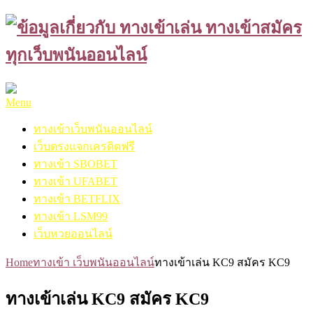
Skip
to
content
Menu
ทางเข้าเว็บพนันออนไลน์
เว็บตรงแจกเครดิตฟรี
ทางเข้า SBOBET
ทางเข้า UFABET
ทางเข้า BETFLIX
ทางเข้า LSM99
เว็บหวยออนไลน์
Home
ทางเข้า เว็บพนันออนไลน์
ทางเข้าเล่น KC9 สมัคร KC9
ทางเข้าเล่น KC9 สมัคร KC9