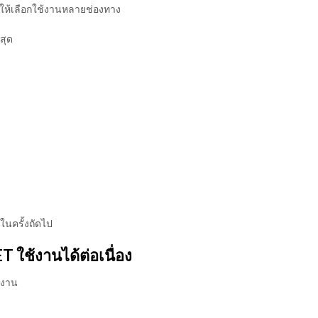
์ให้เลือกใช้งานหลายช่องทาง
สุด
นในครั้งถัดไป
BET
ใช้งานได้ต่อเนื่อง
ช้งาน