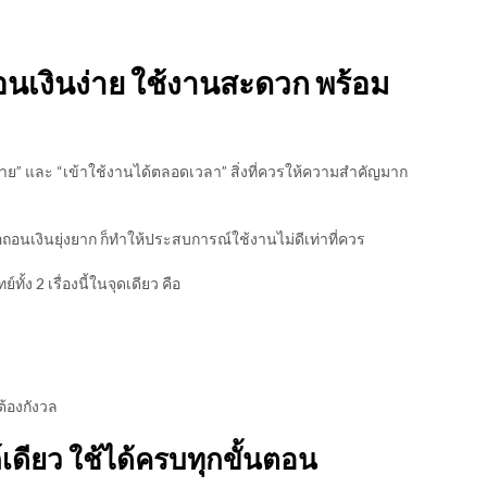
นเงินง่าย ใช้งานสะดวก พร้อม
ง่าย” และ “เข้าใช้งานได้ตลอดเวลา” สิ่งที่ควรให้ความสำคัญมาก
ือถอนเงินยุ่งยาก ก็ทำให้ประสบการณ์ใช้งานไม่ดีเท่าที่ควร
ง 2 เรื่องนี้ในจุดเดียว คือ
ต้องกังวล
เดียว ใช้ได้ครบทุกขั้นตอน