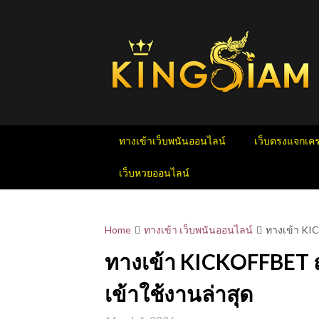
Skip
to
content
ทางเข้าเว็บพนันออนไลน์
เว็บตรงแจกเคร
เว็บหวยออนไลน์
Home
ทางเข้า เว็บพนันออนไลน์
ทางเข้า KIC
ทางเข้า KICKOFFBET ถอ
เข้าใช้งานล่าสุด