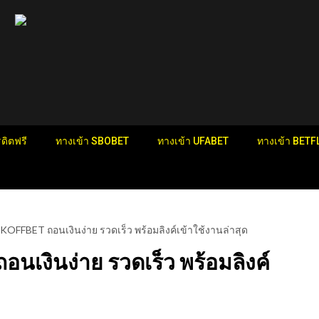
ดิตฟรี
ทางเข้า SBOBET
ทางเข้า UFABET
ทางเข้า BETF
KOFFBET ถอนเงินง่าย รวดเร็ว พร้อมลิงค์เข้าใช้งานล่าสุด
นเงินง่าย รวดเร็ว พร้อมลิงค์