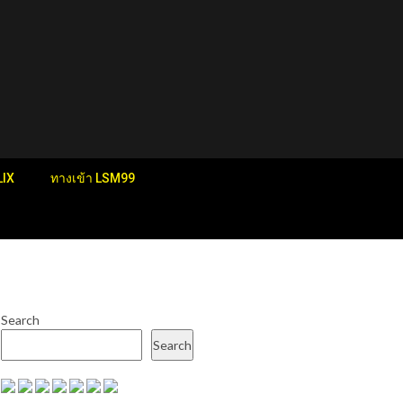
LIX
ทางเข้า LSM99
Search
Search