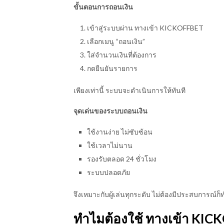
ขั้นตอนการถอนเงิน
เข้าสู่ระบบผ่าน ทางเข้า KICKOFFBET
เลือกเมนู “ถอนเงิน”
ใส่จำนวนเงินที่ต้องการ
กดยืนยันรายการ
เพียงเท่านี้ ระบบจะดำเนินการให้ทันที
จุดเด่นของระบบถอนเงิน
ใช้งานง่าย ไม่ซับซ้อน
ใช้เวลาไม่นาน
รองรับตลอด 24 ชั่วโมง
ระบบปลอดภัย
จึงเหมาะกับผู้เล่นทุกระดับ ไม่ต้องมีประสบการณ์ก็
ทำไมต้องใช้ ทางเข้า KICK