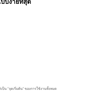
บบง่ายที่สุด
่เป็น “จุดเริ่มต้น” ของการใช้งานทั้งหมด