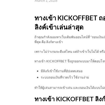
March 1, 2026
ทางเข้า KICKOFFBET ถอ
ลิงค์เข้าเล่นล่าสุด
ถ้าคุณกำลังมองหาเว็บเดิมพันออนไลน์ที่ “ถอนเงิน
ที่สุด คือ ลิงก์ทางเข้า
เพราะไม่ว่าเกมจะดีแค่ไหน แต่ถ้าเข้าเว็บไม่ได้ หร
ทางเข้า KICKOFFBET จึงถูกออกแบบมาให้ตอบโจทย์ทั้
มีลิงก์เข้าใช้งานที่อัปเดตเสมอ
ระบบถอนเงินที่รวดเร็ว ใช้งานง่าย
ทำให้ผู้เล่นสามารถเข้าเล่น และถอนเงินได้แบบไม่
ทางเข้า KICKOFFBET ลิงก์