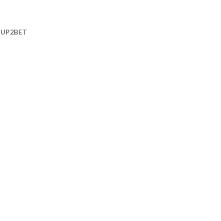
UP2BET