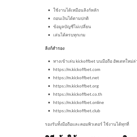
ใช้งานได้เหมือนลิงก์หลัก
ถอนเงินได้ตามปกติ
ข้อมูลบัญชีไม่เปลี่ยน
เล่นได้ครบทุกเกม
ลิงก์สำรอง
ทางเข้าเล่น kickoffbet บนมือถือ อัพเดทใหม่ล่
https://m.kickoffbet.com
https://m.kickoffbet.net
https://m.kickoffbet.org
https://m.kickoffbet.co.th
https://m.kickoffbet.online
https://m.kickoffbet.club
รองรับทั้งมือถือและคอมพิวเตอร์ ใช้งานได้ทุกที่