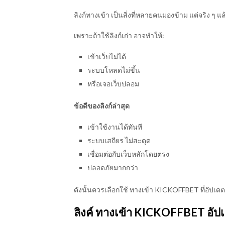
ลิงก์ทางเข้า เป็นสิ่งที่หลายคนมองข้าม แต่จริง ๆ 
เพราะถ้าใช้ลิงก์เก่า อาจทำให้:
เข้าเว็บไม่ได้
ระบบโหลดไม่ขึ้น
หรือเจอเว็บปลอม
ข้อดีของลิงก์ล่าสุด
เข้าใช้งานได้ทันที
ระบบเสถียร ไม่สะดุด
เชื่อมต่อกับเว็บหลักโดยตรง
ปลอดภัยมากกว่า
ดังนั้นควรเลือกใช้ ทางเข้า KICKOFFBET ที่อัปเด
ลิงค์ ทางเข้า KICKOFFBET
อัป