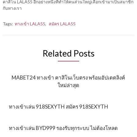
คาสิโน LALA55 อีกอย่างหนึ่งที่ทำให้คนส่วนใหญ่เลือกเข้ามาเป็นสมาชิก
กับทางเรา
Tags:
ทางเข้า LALA55
,
สมัคร LALA55
Related Posts
MABET24 ทางเข้า คาสิโนเว็บตรง พร้อมอัปเดตลิงค์
ใหม่ล่าสุด
ทางเข้าเล่น 918SEXYTH สมัคร 918SEXYTH
ทางเข้าเล่น BYD999 รองรับทุกระบบ ไม่ต้องโหลด