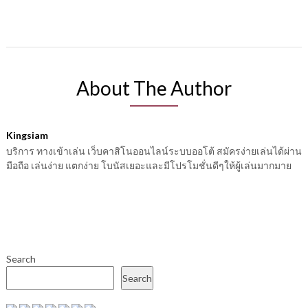
About The Author
Kingsiam
บริการ ทางเข้าเล่น เว็บคาสิโนออนไลน์ระบบออโต้ สมัครง่ายเล่นได้ผ่าน
มือถือ เล่นง่าย แตกง่าย โบนัสเยอะและมีโปรโมชั่นดีๆให้ผู้เล่นมากมาย
Search
Search