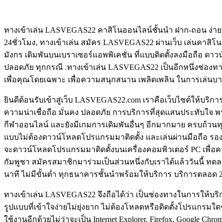
ทางเข้าเล่น LASVEGAS22 คาสิโนออนไลน์ชั้นนำ ฝาก-ถอน ง่ายเพี
24ชั่วโมง, ทางเข้าเล่น สมัคร LASVEGAS22 ผ่านเว็บ เล่นคาสิโนอ
มังกร เดิมพันบนเบราเซอร์แอพพิเคชั่น ที่แบบติดตั้งลงมือถือ ดาวน์
ปลอดภัย ทุกกรณี .ทางเข้าเล่น LASVEGAS22 เป็นอีกหนึ่งช่องท
เพื่อคุณโดยเฉพาะ เพื่อความสนุกสนาน เพลิดเพลิน ในการเล่นบาคาร
ยินดีต้อนรับเข้าสู่เว็บ LASVEGAS22.com เราคือเว็บไซต์ให้บร
ความน่าเชื่อถือ มั่นคง ปลอดภัย การบริการที่สุดแสนประทับใจ พร
กีฬาออนไลน์ และยังมีเกมการเดิมพันอื่นๆ อีกมากมาย ครบถ้วนทุ
แบบไม่ต้องดาวน์โหลดโปรแกรมมาติดตั้ง และเล่นผ่านมือถือ รองรับ
จะดาวน์โหลดโปรแกรมมาติดตั้งบนเครื่องคอมพิวเตอร์ PC เพื่
กัมพูชา สมัครสมาชิกมาร่วมเป็นส่วนหนึ่งกับเราได้แล้ววันนี้ ท
นาที ไม่มีขั้นต่ำ ทุกธนาคารชั้นนำพร้อมให้บริการ บริการตลอด 
ทางเข้าเล่น LASVEGAS22 จึงถือได้ว่า เป็นช่องทางในการให้บร
รูปแบบที่เข้าใจง่ายไม่ยุ่งยาก ไม่ต้องโหลดหรือติดตั้งโปรแกรมใด
ใช้งานอีกด้วยไม่ว่าจะเป็น Internet Explorer, Firefox, Google C