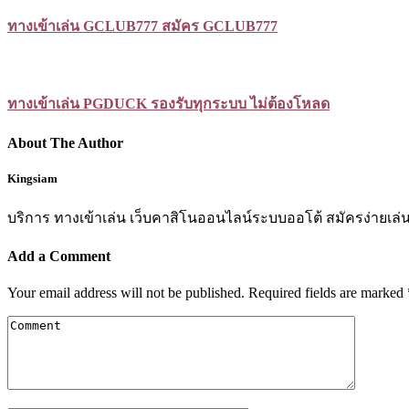
ทางเข้าเล่น GCLUB777 สมัคร GCLUB777
ทางเข้าเล่น PGDUCK รองรับทุกระบบ ไม่ต้องโหลด
About The Author
Kingsiam
บริการ ทางเข้าเล่น เว็บคาสิโนออนไลน์ระบบออโต้ สมัครง่ายเล่นไ
Add a Comment
Your email address will not be published.
Required fields are marked