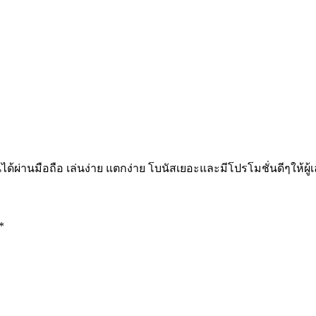
ด้ผ่านมือถือ เล่นง่าย แตกง่าย โบนัสเยอะและมีโปรโมชั่นดีๆให้ผู
*