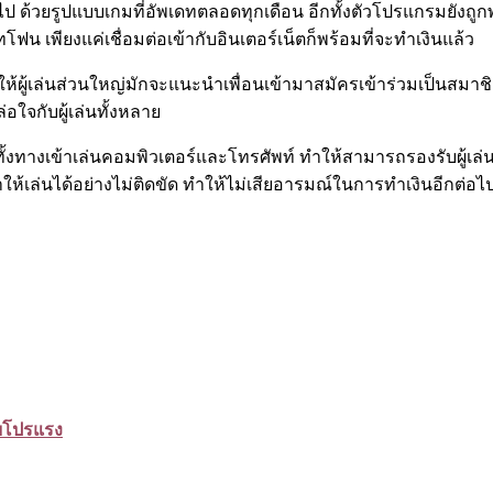
อไป ด้วยรูปแบบเกมที่อัพเดทตลอดทุกเดือน อีกทั้งตัวโปรแกรมยังถ
ฟน เพียงแค่เชื่อมต่อเข้ากับอินเตอร์เน็ตก็พร้อมที่จะทำเงินแล้ว
ึงทำให้ผู้เล่นส่วนใหญ่มักจะแนะนำเพื่อนเข้ามาสมัครเข้าร่วมเป็
อใจกับผู้เล่นทั้งหลาย
ทั้งทางเข้าเล่นคอมพิวเตอร์และโทรศัพท์ ทำให้สามารถรองรับผู้เล่
ี ทำให้เล่นได้อย่างไม่ติดขัด ทำให้ไม่เสียอารมณ์ในการทำเงินอีก
ับโปรแรง