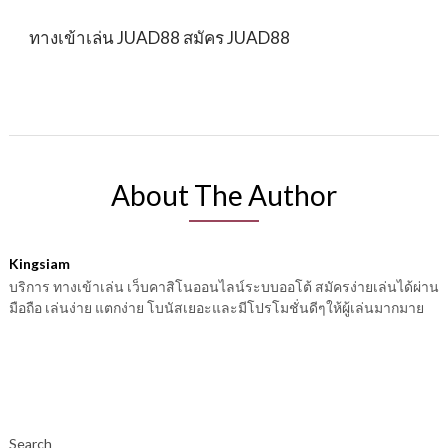
ทางเข้าเล่น JUAD88 สมัคร JUAD88
About The Author
Kingsiam
บริการ ทางเข้าเล่น เว็บคาสิโนออนไลน์ระบบออโต้ สมัครง่ายเล่นได้ผ่าน
มือถือ เล่นง่าย แตกง่าย โบนัสเยอะและมีโปรโมชั่นดีๆให้ผู้เล่นมากมาย
Search