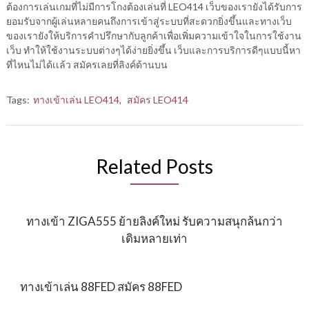
ต้องการเล่นเกมที่ไม่มีการโกงต้องเล่นที่ LEO414 เว็บของเรายังได้รับการ
ยอมรับจากผู้เล่นหลายคนถึงการเข้าสู่ระบบที่สะดวกยิ่งขึ้นและทางเว็บ
ของเรายังให้บริการคำปรึกษากับลูกค้าเพื่อเพิ่มความเข้าใจในการใช้งาน
เว็บ ทำให้ใช้งานระบบต่างๆได้ง่ายยิ่งขึ้น เว็บและการบริการดีๆแบบนี้หา
ที่ไหนไม่ได้เเล้ว สมัครเลยที่ลิงค์ด้านบน
Tags:
ทางเข้าเล่น LEO414
,
สมัคร LEO414
Related Posts
ทางเข้า ZIGA555 ย้ายลิงค์ใหม่ รับความสนุกล้นกว่า
เดิมหลายเท่า
ทางเข้าเล่น 88FED สมัคร 88FED