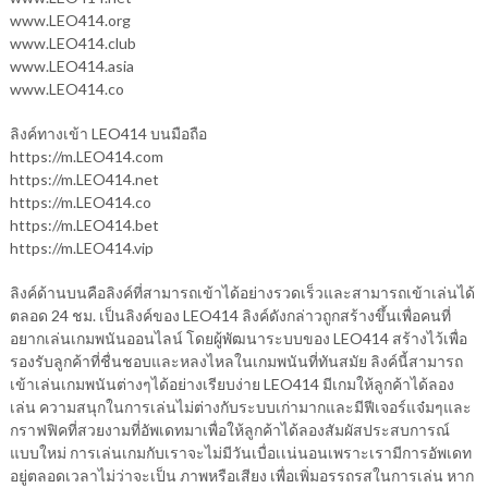
www.LEO414.org
www.LEO414.club
www.LEO414.asia
www.LEO414.co
ลิงค์ทางเข้า LEO414 บนมือถือ
https://m.LEO414.com
https://m.LEO414.net
https://m.LEO414.co
https://m.LEO414.bet
https://m.LEO414.vip
ลิงค์ด้านบนคือลิงค์ที่สามารถเข้าได้อย่างรวดเร็วและสามารถเข้าเล่นได้
ตลอด 24 ชม. เป็นลิงค์ของ LEO414 ลิงค์ดังกล่าวถูกสร้างขึ้นเพื่อคนที่
อยากเล่นเกมพนันออนไลน์ โดยผู้พัฒนาระบบของ LEO414 สร้างไว้เพื่อ
รองรับลูกค้าที่ชื่นชอบและหลงไหลในเกมพนันที่ทันสมัย ลิงค์นี้สามารถ
เข้าเล่นเกมพนันต่างๆได้อย่างเรียบง่าย LEO414 มีเกมให้ลูกค้าได้ลอง
เล่น ความสนุกในการเล่นไม่ต่างกับระบบเก่ามากและมีฟีเจอร์แจ๋มๆและ
กราฟฟิคที่สวยงามที่อัพเดทมาเพื่อให้ลูกค้าได้ลองสัมผัสประสบการณ์
แบบใหม่ การเล่นเกมกับเราจะไม่มีวันเบื่อเเน่นอนเพราะเรามีการอัพเดท
อยู่ตลอดเวลาไม่ว่าจะเป็น ภาพหรือเสียง เพื่อเพิ่มอรรถรสในการเล่น หาก