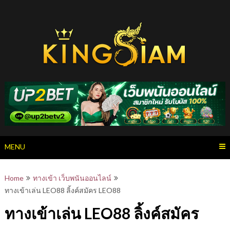
Skip
to
content
MENU
Home
ทางเข้า เว็บพนันออนไลน์
ทางเข้าเล่น LEO88 ลิ้งค์สมัคร LEO88
ทางเข้าเล่น LEO88 ลิ้งค์สมัคร