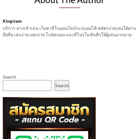
Kingsiam
บริการ ทางเข้าเล่น เว็บคาสิโนออนไลน์ระบบออโต้ สมัครง่ายเล่นได้ผ่าน
มือถือ เล่นง่าย แตกง่าย โบนัสเยอะและมีโปรโมชั่นดีๆให้ผู้เล่นมากมาย
Search
Search