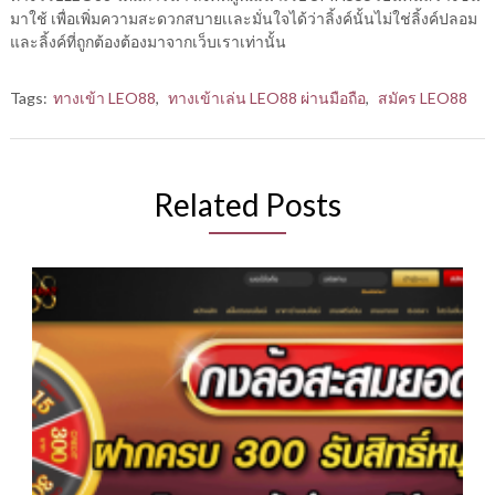
มาใช้ เพื่อเพิ่มความสะดวกสบายเเละมั่นใจได้ว่าลิ้งค์นั้นไม่ใช่ลิ้งค์ปลอม
และลิ้งค์ที่ถูกต้องต้องมาจากเว็บเราเท่านั้น
Tags:
ทางเข้า LEO88
,
ทางเข้าเล่น LEO88 ผ่านมือถือ
,
สมัคร LEO88
Related Posts