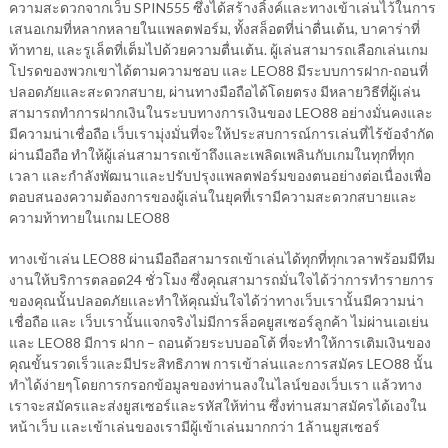
ความสะดวกจากเว็บ SPIN555 ซึ่งได้สร้างลิ้งค์และทางเข้าเล่นไว้ในการ
เสนอเกมที่หลากหลายในแพลตฟอร์ม, ทั้งสล็อตที่น่าตื่นเต้น, บาคาร่าที่
ท้าทาย, และรูเล็ตที่เต็มไปด้วยความตื่นเต้น. ผู้เล่นสามารถเลือกเล่นเกม
โปรดของพวกเขาได้ตามความชอบ และ LEO88 มีระบบการฝาก-ถอนที่
ปลอดภัยและสะดวกสบาย, ผ่านทางมือถือได้โดยตรง มีหลายวิธีที่ผู้เล่น
สามารถทำการฝากเงินในระบบทางการเงินของ LEO88 อย่างมั่นคงและ
มีความน่าเชื่อถือ เว็บเรามุ่งมั่นที่จะให้ประสบการณ์การเล่นที่ไร้ข้อจำกัด
ผ่านมือถือ ทำให้ผู้เล่นสามารถเข้าถึงและเพลิดเพลินกับเกมในทุกที่ทุก
เวลา และกำลังพัฒนาและปรับปรุงแพลตฟอร์มของตนอย่างต่อเนื่องเพื่อ
ตอบสนองความต้องการของผู้เล่นในยุคที่เรามีความสะดวกสบายและ
ความท้าทายในเกม LEO88
ทางเข้าเล่น LEO88 ผ่านมือถือสามารถเข้าเล่นได้ทุกที่ทุกเวลาพร้อมมีทีม
งานให้บริการตลอด24 ชั่วโมง ซึ่งคุณสามารถมั่นใจได้ว่าการทำรายการ
ของคุณนั้นปลอดภัยเเละทำให้คุณมั่นใจได้ว่าทางเว็บเรานั้นมีความน่า
เชื่อถือ และ เว็บเรานั้นแจกจริงไม่มีการล็อคยูสเซอร์ลูกค้า ไม่ผ่านเอเย่น
และ LEO88 มีการ ฝาก – ถอนด้วยระบบออโต้ ที่จะทำให้การเติมเงินของ
คุณขั้นรวดเร็วและมีประสิทธิภาพ การเข้าล่นและการสมัคร LEO88 นั้น
ทำได้ง่ายๆโดยการกรอกข้อมูลของท่านลงในไลน์ของเว็บเรา แล้วทาง
เราจะสมัครและส่งยูสเซอร์และรหัสให้ท่าน ซึ่งท่านสมาสมัครได้เองใน
หน้าเว็บ เเละเข้าเล่นของเรามีผู้เข้าเล่นมากกว่า 1ล้านยูสเซอร์