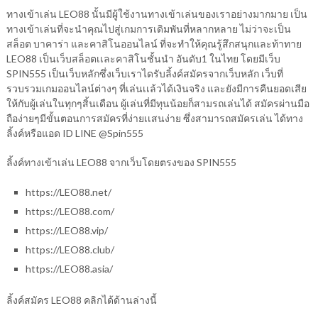
ทางเข้าเล่น LEO88 นั้นมีผู้ใช้งานทางเข้าเล่นของเราอย่างมากมาย เป็น
ทางเข้าเล่นที่จะนำคุณไปสู่เกมการเดิมพันที่หลากหลาย ไม่ว่าจะเป็น
สล็อต บาคาร่า และคาสิโนออนไลน์ ที่จะทำให้คุณรู้สึกสนุกและท้าทาย
LEO88 เป็นเว็บสล็อตเเละคาสิโนชั้นนำ อันดับ1 ในไทย โดยมีเว็บ
SPIN555 เป็นเว็บหลักซึ่งเว็บเราไดรับลิ้งค์สมัครจากเว็บหลัก เว็บที่
รวบรวมเกมออนไลน์ต่างๆ ที่เล่นเเล้วได้เงินจริง และยังมีการคืนยอดเสีย
ให้กับผู้เล่นในทุกๆสิ้นเดือน ผู้เล่นที่มีทุนน้อยก็สามรถเล่นได้ สมัครผ่านมือ
ถือง่ายๆมีขั้นตอนการสมัครที่ง่ายเเสนง่าย ซึ่งสามารถสมัครเล่น ได้ทาง
ลิ้งค์หรือแอด ID LINE @Spin555
ลิ้งค์ทางเข้าเล่น LEO88 จากเว็บโดยตรงของ SPIN555
https://LEO88.net/
https://LEO88.com/
https://LEO88.vip/
https://LEO88.club/
https://LEO88.asia/
ลิ้งค์สมัคร LEO88 คลิกได้ด้านล่างนี้