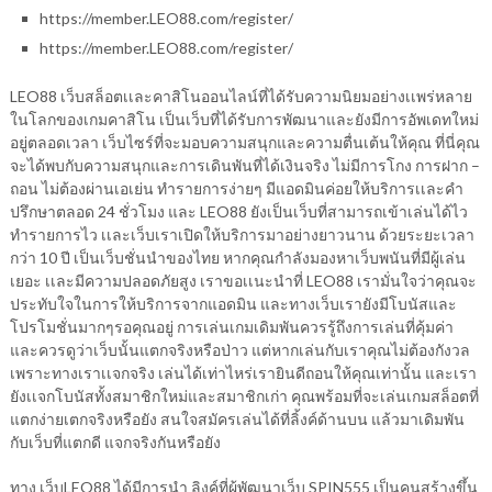
https://member.LEO88.com/register/
https://member.LEO88.com/register/
LEO88 เว็บสล็อตเเละคาสิโนออนไลน์ที่ได้รับความนิยมอย่างเเพร่หลาย
ในโลกของเกมคาสิโน เป็นเว็บที่ได้รับการพัฒนาและยังมีการอัพเดทใหม่
อยู่ตลอดเวลา เว็บไซร์ที่จะมอบความสนุกและความตื่นเต้นให้คุณ ที่นี่คุณ
จะได้พบกับความสนุกและการเดินพันที่ได้เงินจริง ไม่มีการโกง การฝาก –
ถอน ไม่ต้องผ่านเอเย่น ทำรายการง่ายๆ มีแอดมินค่อยให้บริการเเละคำ
ปรึกษาตลอด 24 ชั่วโมง และ LEO88 ยังเป็นเว็บที่สามารถเข้าเล่นได้ไว
ทำรายการไว เเละเว็บเราเปิดให้บริการมาอย่างยาวนาน ด้วยระยะเวลา
กว่า 10 ปี เป็นเว็บชั่นนำของไทย หากคุณกำลังมองหาเว็บพนันที่มีผู้เล่น
เยอะ เเละมีความปลอดภัยสูง เราขอเเนะนำที่ LEO88 เรามั่นใจว่าคุณจะ
ประทับใจในการให้บริการจากแอดมิน และทางเว็บเรายังมีโบนัสและ
โปรโมชั่นมากๆรอคุณอยู่ การเล่นเกมเดิมพันควรรู้ถึงการเล่นที่คุ้มค่า
และควรดูว่าเว็บนั้นแตกจริงหรือป่าว แต่หากเล่นกับเราคุณไม่ต้องกังวล
เพราะทางเราเเจกจริง เล่นได้เท่าไหร่เรายินดีถอนให้คุณเท่านั้น และเรา
ยังเเจกโบนัสทั้งสมาชิกใหม่และสมาชิกเก่า คุณพร้อมที่จะเล่นเกมสล็อตที่
แตกง่ายเตกจริงหรือยัง สนใจสมัครเล่นได้ที่ลิ้งค์ด้านบน แล้วมาเดิมพัน
กับเว็บที่แตกดี แจกจริงกันหรือยัง
ทาง เว็บLEO88 ได้มีการนำ ลิงค์ที่ผู้พัฒนาเว็บ SPIN555 เป็นคนสร้างขึ้น