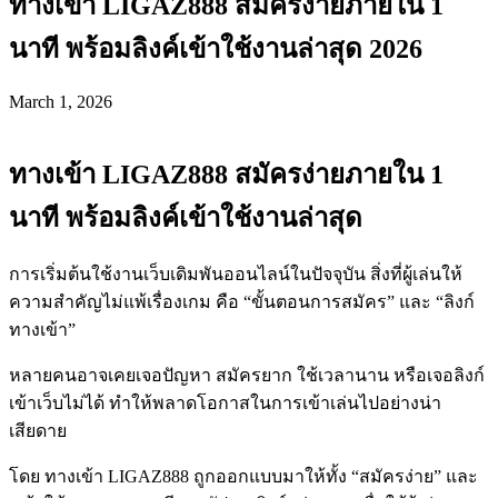
ทางเข้า LIGAZ888 สมัครง่ายภายใน 1
นาที พร้อมลิงค์เข้าใช้งานล่าสุด 2026
March 1, 2026
ทางเข้า LIGAZ888 สมัครง่ายภายใน 1
นาที พร้อมลิงค์เข้าใช้งานล่าสุด
การเริ่มต้นใช้งานเว็บเดิมพันออนไลน์ในปัจจุบัน สิ่งที่ผู้เล่นให้
ความสำคัญไม่แพ้เรื่องเกม คือ “ขั้นตอนการสมัคร” และ “ลิงก์
ทางเข้า”
หลายคนอาจเคยเจอปัญหา สมัครยาก ใช้เวลานาน หรือเจอลิงก์
เข้าเว็บไม่ได้ ทำให้พลาดโอกาสในการเข้าเล่นไปอย่างน่า
เสียดาย
โดย ทางเข้า LIGAZ888 ถูกออกแบบมาให้ทั้ง “สมัครง่าย” และ