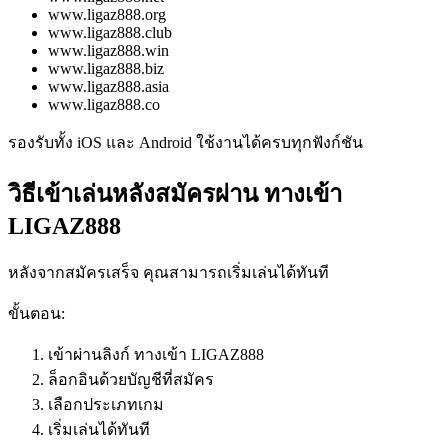
www.ligaz888.org
www.ligaz888.club
www.ligaz888.win
www.ligaz888.biz
www.ligaz888.asia
www.ligaz888.co
รองรับทั้ง iOS และ Android ใช้งานได้ครบทุกฟังก์ชัน
วิธีเข้าเล่นหลังสมัครผ่าน ทางเข้า
LIGAZ888
หลังจากสมัครเสร็จ คุณสามารถเริ่มเล่นได้ทันที
ขั้นตอน:
เข้าผ่านลิงก์ ทางเข้า LIGAZ888
ล็อกอินด้วยบัญชีที่สมัคร
เลือกประเภทเกม
เริ่มเล่นได้ทันที