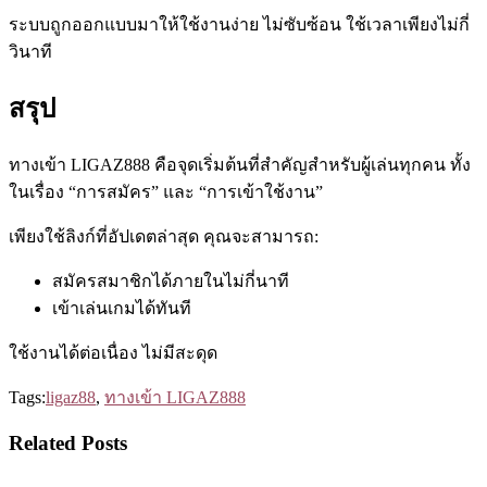
ระบบถูกออกแบบมาให้ใช้งานง่าย ไม่ซับซ้อน ใช้เวลาเพียงไม่กี่
วินาที
สรุป
ทางเข้า LIGAZ888 คือจุดเริ่มต้นที่สำคัญสำหรับผู้เล่นทุกคน ทั้ง
ในเรื่อง “การสมัคร” และ “การเข้าใช้งาน”
เพียงใช้ลิงก์ที่อัปเดตล่าสุด คุณจะสามารถ:
สมัครสมาชิกได้ภายในไม่กี่นาที
เข้าเล่นเกมได้ทันที
ใช้งานได้ต่อเนื่อง ไม่มีสะดุด
Tags:
ligaz88
,
ทางเข้า LIGAZ888
Related Posts