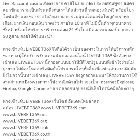
Live Baccarat casino ส่งตรงจาก คาสิโนปอยเปต ประเทศกัมพูชา สมัคร
สมาชิกมาร่วมเป็นส่วนหนึ่งกับเราได้แล้ววันนี้ ทดลองเล่นฟรี พร้อมโปร
โมชั่นดีๆ และของรางวัลอีกมากมาย ร่วมลุ้นแจ็คพอร์ตใหญ่กับเราทุก
เดือน ฝากเงิน ถอนเงิน รวดเร็ว ภายใน 10 นาที ไม่มีขั้นต่ำ ทุกธนาคาร
ชั้นนำพร้อมให้บริการ บริการตลอด 24 ชั่วโมง มีคอลเซนเตอร์ มากกว่า
50 คู่สาย คอยให้คำแนะนำ
ทางเข้าเล่น LIVEBET369 จึงถือได้ว่า เป็นช่องทางในการให้บริการหลัก
ของทาง ผู้ให้บริการรับแทงพนันบอลออนไลน์ LIVEBET369 ซึ่งตัวทาง
เข้าเล่น LIVEBET369 นี้ถูกออกแบบมาให้มีดีไซน์รูปแบบที่เข้าใจง่ายไม่
ยุ่งยาก ไม่ต้องโหลดหรือติดตั้งโปรแกรมใดๆทั้งสิ้นเพื่อเข้าเล่นวางเดิมพัน
ยิ่งไปกว่านั้นทางเข้าเล่น LIVEBET369 ยังถูกออกแบบมาให้รองรับการใช้
งานผ่านทุก Browser การใช้งานอีกด้วยไม่ว่าจะเป็น Internet Explorer,
Firefox, Google Chrome ฯลฯ ตลอดจนอุปกรณ์อิเล็กโทรนิคมือถือ ต่างๆ
ทางเข้าเล่น LIVEBET369 เว็บไซต์ อัพเดทใหม่ล่าสุด
สมัคร LIVEBET369 www.LIVEBET369.com
www.LIVEBET369.net
www.LIVEBET369.org
www.LIVEBET369.club
www.LIVEBET369.co.th