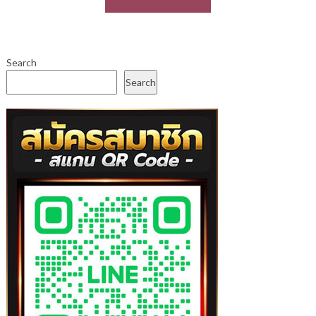
Search
Search