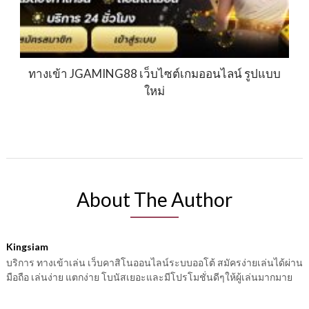
ทางเข้า JGAMING88 เว็บไซต์เกมออนไลน์ รูปแบบ
ใหม่
About The Author
Kingsiam
บริการ ทางเข้าเล่น เว็บคาสิโนออนไลน์ระบบออโต้ สมัครง่ายเล่นได้ผ่าน
มือถือ เล่นง่าย แตกง่าย โบนัสเยอะและมีโปรโมชั่นดีๆให้ผู้เล่นมากมาย