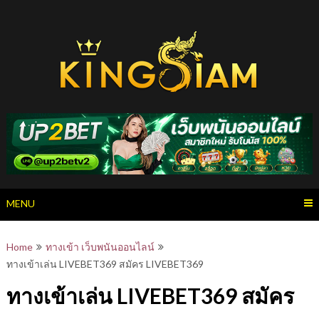
Skip
to
content
MENU
Home
ทางเข้า เว็บพนันออนไลน์
ทางเข้าเล่น LIVEBET369 สมัคร LIVEBET369
ทางเข้าเล่น LIVEBET369 สมัคร