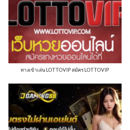
ทางเข้าเล่น LOTTOVIP สมัคร LOTTOVIP