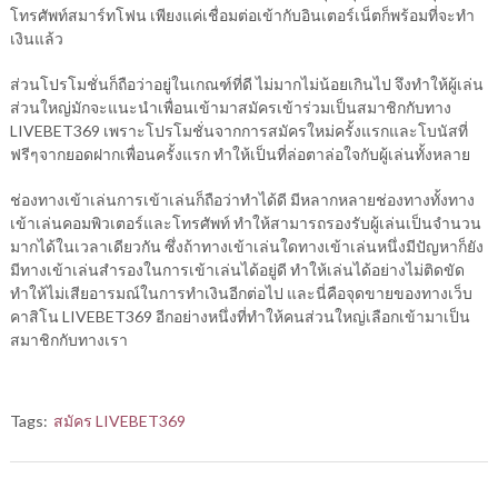
โทรศัพท์สมาร์ทโฟน เพียงแค่เชื่อมต่อเข้ากับอินเตอร์เน็ตก็พร้อมที่จะทำ
เงินแล้ว
ส่วนโปรโมชั่นก็ถือว่าอยู่ในเกณฑ์ที่ดี ไม่มากไม่น้อยเกินไป จึงทำให้ผู้เล่น
ส่วนใหญ่มักจะแนะนำเพื่อนเข้ามาสมัครเข้าร่วมเป็นสมาชิกกับทาง
LIVEBET369 เพราะโปรโมชั่นจากการสมัครใหม่ครั้งแรกและโบนัสที่
ฟรีๆจากยอดฝากเพื่อนครั้งแรก ทำให้เป็นที่ล่อตาล่อใจกับผู้เล่นทั้งหลาย
ช่องทางเข้าเล่นการเข้าเล่นก็ถือว่าทำได้ดี มีหลากหลายช่องทางทั้งทาง
เข้าเล่นคอมพิวเตอร์และโทรศัพท์ ทำให้สามารถรองรับผู้เล่นเป็นจำนวน
มากได้ในเวลาเดียวกัน ซึ่งถ้าทางเข้าเล่นใดทางเข้าเล่นหนึ่งมีปัญหาก็ยัง
มีทางเข้าเล่นสำรองในการเข้าเล่นได้อยู่ดี ทำให้เล่นได้อย่างไม่ติดขัด
ทำให้ไม่เสียอารมณ์ในการทำเงินอีกต่อไป และนี่คือจุดขายของทางเว็บ
คาสิโน LIVEBET369 อีกอย่างหนึ่งที่ทำให้คนส่วนใหญ่เลือกเข้ามาเป็น
สมาชิกกับทางเรา
Tags:
สมัคร LIVEBET369