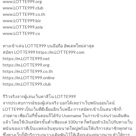
www.LOTTE999.org
www.LOTTE999.club
www.LOTTE999.co.th
www.LOTTE999.biz
www.LOTTE999.asia
www.LOTTE999.co
ทางเข้าเล่น LOTTE999 บนมือถือ อัพเดทใหม่ล่าสุด
สมัคร LOTTE999 https://m.LOTTE999.com
https://m.LOTTE999.net
https://m.LOTTE999.org
https://m.LOTTE999.co.th
https://m.LOTTE999.online
https://m.LOTTE999.club
รีวิวจริงจากผู้เล่นเว็บคาสิโน LOTTE999
จากประสบการณ์ของผู้เล่นจริง บอกได้เลยว่าเว็บพนันออนไลน์
LOTTE999 เป็นเว็บที่ดีเยี่ยมอีกเว็บหนึ่ง การสมัครเข้าเป็นสมาชิกก็
ง่ายดาย เพียงไม่กี่ขั้นตอนก็ได้รับ Username ในการเข้าเล่นร่วมเดิมพัน
แล้ว โดยใช้เงินสมัครขั้นต่ำเพียงแค่ 100บาท ก็พร้อมทำเงินไปกับทางเว็บ
พนันของเราที่เป็นแหล่งเงินทุนขนาดใหญ่พร้อมให้บริการสมาชิกทุกท่าน
ซึ่งทางเว็บก็มีบริการเกมวางเดิมพันไว้ให้เลือกเล่นอยู่มากมาย ทำให้การ