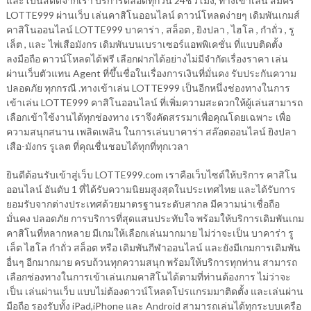
และโบนัสดีดีจากเรา บริการตลอดทุกวัน 24ชั่วโมง, ทางเข้าเล่น สมัคร
LOTTE999 ผ่านเว็บ เล่นคาสิโนออนไลน์ ดาวน์โหลดง่ายๆ เดิมพันเกมส์
คาสิโนออนไลน์ LOTTE999 บาคาร่า , สล็อต , ยิงปลา , ไฮโล , กำถั่ว , รู
เล็ต , และ ไพ่เสือมังกร เดิมพันบนเบราเซอร์แอพพิเคชั่น ที่แบบติดตั้ง
ลงมือถือ ดาวน์โหลดได้ฟรี เลือกฝากได้อย่างไม่มีจำกัดเรื่องราคา เล่น
ผ่านเว็บตัวแทน Agent ที่ขึ้นชื่อในเรื่องการเงินที่มั่นคง รับประกันความ
ปลอดภัย ทุกกรณี .ทางเข้าเล่น LOTTE999 เป็นอีกหนึ่งช่องทางในการ
เข้าเล่น LOTTE999 คาสิโนออนไลน์ ที่เพิ่มความสะดวกให้ผู้เล่นสามารถ
เลือกเข้าใช้งานได้ทุกช่องทาง เราจึงคัดสรรมาเพื่อคุณโดยเฉพาะ เพื่อ
ความสนุกสนาน เพลิดเพลิน ในการเล่นบาคาร่า สล๊อตออนไลน์ ยิงปลา
เสือ-มังกร รูเลต ที่คุณชื่นชอบได้ทุกที่ทุกเวลา
ยินดีต้อนรับเข้าสู่เว็บ LOTTE999.com เราคือเว็บไซต์ให้บริการ คาสิโน
ออนไลน์ อันดับ 1 ที่ได้รับความนิยมสูงสุดในประเทศไทย และได้รับการ
ยอมรับจากต่างประเทศด้วยมาตรฐานระดับสากล มีความน่าเชื่อถือ
มั่นคง ปลอดภัย การบริการที่สุดแสนประทับใจ พร้อมให้บริการเดิมพันเกม
คาสิโนที่หลากหลาย มีเกมให้เลือกเล่นมากมาย ไม่ว่าจะเป็น บาคาร่า รู
เล็ต ไฮโล กำถั่ว สล็อต หรือ เดิมพันกีฬาออนไลน์ และยังมีเกมการเดิมพัน
อื่นๆ อีกมากมาย ครบถ้วนทุกความสนุก พร้อมให้บริการทุกท่าน สามารถ
เลือกช่องทางในการเข้าเล่นเกมคาสิโนได้ตามที่ท่านต้องการ ไม่ว่าจะ
เป็น เล่นผ่านเว็บ แบบไม่ต้องดาวน์โหลดโปรแกรมมาติดตั้ง และเล่นผ่าน
มือถือ รองรับทั้ง iPad,iPhone และ Android สามารถเล่นได้ทุกระบบเครือ