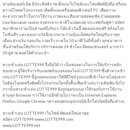
ข่ายอินเตอร์เน็ต มีประสิทธิภาพ ทั้งบนเว็บไซต์และโทรศัพท์มือถือ หรือจะ
ดาวน์โหลดโปรแกรมมาติดตั้งบนเครื่องคอมพิวเตอร์ PC เพื่อความ
สะดวกรวดเร็วในการใช้งาน ภาพและเสียงสวยสดคมชัด ถ่ายทอดสด
Live Baccarat casino ส่งตรงจาก คาสิโนปอยเปต ประเทศกัมพูชา สมัคร
สมาชิกมาร่วมเป็นส่วนหนึ่งกับเราได้แล้ววันนี้ ทดลองเล่นฟรี พร้อมโปร
โมชั่นดีๆ และของรางวัลอีกมากมาย ร่วมลุ้นแจ็คพอร์ตใหญ่กับเราทุก
เดือน ฝากเงิน ถอนเงิน รวดเร็ว ภายใน 10 นาที ไม่มีขั้นต่ำ ทุกธนาคาร
ชั้นนำพร้อมให้บริการ บริการตลอด 24 ชั่วโมง มีคอลเซนเตอร์ มากกว่า
50 คู่สาย คอยให้คำแนะนำ
ทางเข้าเล่น LOTTE999 จึงถือได้ว่า เป็นช่องทางในการให้บริการหลัก
ของทาง ผู้ให้บริการรับแทงพนันบอลออนไลน์ LOTTE999 ซึ่งตัวทางเข้า
เล่น LOTTE999 นี้ถูกออกแบบมาให้มีดีไซน์รูปแบบที่เข้าใจง่ายไม่ยุ่งยาก
ไม่ต้องโหลดหรือติดตั้งโปรแกรมใดๆทั้งสิ้นเพื่อเข้าเล่นวางเดิมพัน ยิ่งไป
กว่านั้นทางเข้าเล่น LOTTE999 ยังถูกออกแบบมาให้รองรับการใช้งาน
ผ่านทุก Browser การใช้งานอีกด้วยไม่ว่าจะเป็น Internet Explorer,
Firefox, Google Chrome ฯลฯ ตลอดจนอุปกรณ์อิเล็กโทรนิคมือถือ ต่างๆ
ทางเข้าเล่น LOTTE999 เว็บไซต์ อัพเดทใหม่ล่าสุด
สมัคร LOTTE999 www.LOTTE999.com
www.LOTTE999.net