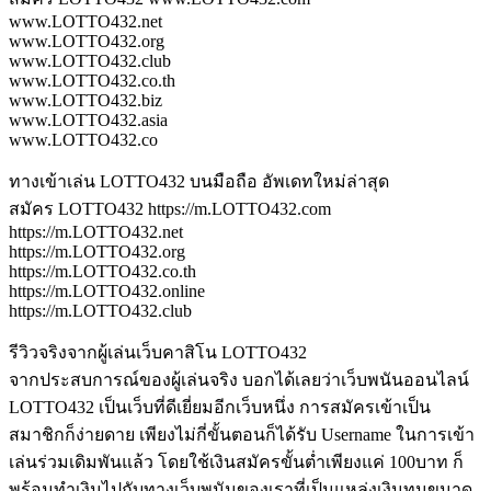
www.LOTTO432.net
www.LOTTO432.org
www.LOTTO432.club
www.LOTTO432.co.th
www.LOTTO432.biz
www.LOTTO432.asia
www.LOTTO432.co
ทางเข้าเล่น LOTTO432 บนมือถือ อัพเดทใหม่ล่าสุด
สมัคร LOTTO432 https://m.LOTTO432.com
https://m.LOTTO432.net
https://m.LOTTO432.org
https://m.LOTTO432.co.th
https://m.LOTTO432.online
https://m.LOTTO432.club
รีวิวจริงจากผู้เล่นเว็บคาสิโน LOTTO432
จากประสบการณ์ของผู้เล่นจริง บอกได้เลยว่าเว็บพนันออนไลน์
LOTTO432 เป็นเว็บที่ดีเยี่ยมอีกเว็บหนึ่ง การสมัครเข้าเป็น
สมาชิกก็ง่ายดาย เพียงไม่กี่ขั้นตอนก็ได้รับ Username ในการเข้า
เล่นร่วมเดิมพันแล้ว โดยใช้เงินสมัครขั้นต่ำเพียงแค่ 100บาท ก็
พร้อมทำเงินไปกับทางเว็บพนันของเราที่เป็นแหล่งเงินทุนขนาด