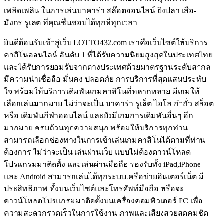
เพลิดเพลิน ในการเล่นบาคาร่า สล๊อตออนไลน์ ยิงปลา เสือ-
มังกร รูเลต ที่คุณชื่นชอบได้ทุกที่ทุกเวลา
ยินดีต้อนรับเข้าสู่เว็บ LOTTO432.com เราคือเว็บไซต์ให้บริการ
คาสิโนออนไลน์ อันดับ 1 ที่ได้รับความนิยมสูงสุดในประเทศไทย
และได้รับการยอมรับจากต่างประเทศด้วยมาตรฐานระดับสากล
มีความน่าเชื่อถือ มั่นคง ปลอดภัย การบริการที่สุดแสนประทับ
ใจ พร้อมให้บริการเดิมพันเกมคาสิโนที่หลากหลาย มีเกมให้
เลือกเล่นมากมาย ไม่ว่าจะเป็น บาคาร่า รูเล็ต ไฮโล กำถั่ว สล็อต
หรือ เดิมพันกีฬาออนไลน์ และยังมีเกมการเดิมพันอื่นๆ อีก
มากมาย ครบถ้วนทุกความสนุก พร้อมให้บริการทุกท่าน
สามารถเลือกช่องทางในการเข้าเล่นเกมคาสิโนได้ตามที่ท่าน
ต้องการ ไม่ว่าจะเป็น เล่นผ่านเว็บ แบบไม่ต้องดาวน์โหลด
โปรแกรมมาติดตั้ง และเล่นผ่านมือถือ รองรับทั้ง iPad,iPhone
และ Android สามารถเล่นได้ทุกระบบเครือข่ายอินเตอร์เน็ต มี
ประสิทธิภาพ ทั้งบนเว็บไซต์และโทรศัพท์มือถือ หรือจะ
ดาวน์โหลดโปรแกรมมาติดตั้งบนเครื่องคอมพิวเตอร์ PC เพื่อ
ความสะดวกรวดเร็วในการใช้งาน ภาพและเสียงสวยสดคมชัด