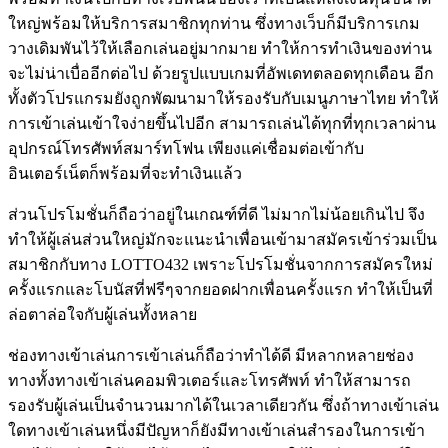
ใหญ่พร้อมให้บริการสมาชิกทุกท่าน ซึ่งทางเว็บก็มีบริการเกม
วางเดิมพันไว้ให้เลือกเล่นอยู่มากมาย ทำให้การทำเงินของท่าน
จะไม่น่าเบื่ออีกต่อไป ด้วยรูปแบบเกมที่อัพเดทตลอดทุกเดือน อีก
ทั้งตัวโปรแกรมยังถูกพัฒนามาให้รองรับกับเมนูภาษาไทย ทำให้
การเข้าเล่นเข้าใจง่ายขึ้นไปอีก สามารถเล่นได้ทุกที่ทุกเวลาผ่าน
อุปกรณ์โทรศัพท์สมาร์ทโฟน เพียงแค่เชื่อมต่อเข้ากับ
อินเตอร์เน็ตก็พร้อมที่จะทำเงินแล้ว
ส่วนโปรโมชั่นก็ถือว่าอยู่ในเกณฑ์ที่ดี ไม่มากไม่น้อยเกินไป จึง
ทำให้ผู้เล่นส่วนใหญ่มักจะแนะนำเพื่อนเข้ามาสมัครเข้าร่วมเป็น
สมาชิกกับทาง LOTTO432 เพราะโปรโมชั่นจากการสมัครใหม่
ครั้งแรกและโบนัสที่ฟรีๆจากยอดฝากเพื่อนครั้งแรก ทำให้เป็นที่
ล่อตาล่อใจกับผู้เล่นทั้งหลาย
ช่องทางเข้าเล่นการเข้าเล่นก็ถือว่าทำได้ดี มีหลากหลายช่อง
ทางทั้งทางเข้าเล่นคอมพิวเตอร์และโทรศัพท์ ทำให้สามารถ
รองรับผู้เล่นเป็นจำนวนมากได้ในเวลาเดียวกัน ซึ่งถ้าทางเข้าเล่น
ใดทางเข้าเล่นหนึ่งมีปัญหาก็ยังมีทางเข้าเล่นสำรองในการเข้า