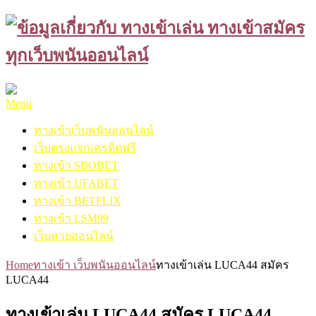
Skip
to
content
Menu
ทางเข้าเว็บพนันออนไลน์
เว็บตรงแจกเครดิตฟรี
ทางเข้า SBOBET
ทางเข้า UFABET
ทางเข้า BETFLIX
ทางเข้า LSM99
เว็บหวยออนไลน์
Home
ทางเข้า เว็บพนันออนไลน์
ทางเข้าเล่น LUCA44 สมัคร
LUCA44
ทางเข้าเล่น LUCA44 สมัคร LUCA44