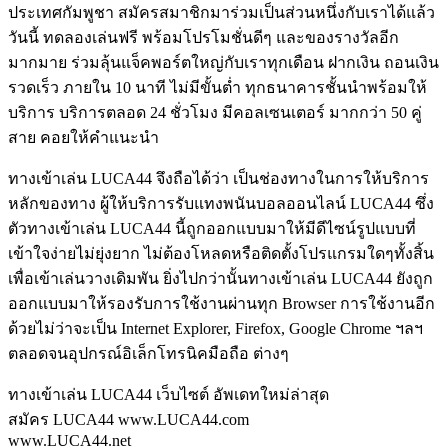
ประเทศกัมพูชา สมัครสมาชิกมาร่วมเป็นส่วนหนึ่งกับเราได้แล้ว
วันนี้ ทดลองเล่นฟรี พร้อมโปรโมชั่นดีๆ และของรางวัลอีก
มากมาย ร่วมลุ้นแจ็คพอร์ตใหญ่กับเราทุกเดือน ฝากเงิน ถอนเงิน
รวดเร็ว ภายใน 10 นาที ไม่มีขั้นต่ำ ทุกธนาคารชั้นนำพร้อมให้
บริการ บริการตลอด 24 ชั่วโมง มีคอลเซนเตอร์ มากกว่า 50 คู่
สาย คอยให้คำแนะนำ
ทางเข้าเล่น LUCA44 จึงถือได้ว่า เป็นช่องทางในการให้บริการ
หลักของทาง ผู้ให้บริการรับแทงพนันบอลออนไลน์ LUCA44 ซึ่ง
ตัวทางเข้าเล่น LUCA44 นี้ถูกออกแบบมาให้มีดีไซน์รูปแบบที่
เข้าใจง่ายไม่ยุ่งยาก ไม่ต้องโหลดหรือติดตั้งโปรแกรมใดๆทั้งสิ้น
เพื่อเข้าเล่นวางเดิมพัน ยิ่งไปกว่านั้นทางเข้าเล่น LUCA44 ยังถูก
ออกแบบมาให้รองรับการใช้งานผ่านทุก Browser การใช้งานอีก
ด้วยไม่ว่าจะเป็น Internet Explorer, Firefox, Google Chrome ฯลฯ
ตลอดจนอุปกรณ์อิเล็กโทรนิคมือถือ ต่างๆ
ทางเข้าเล่น LUCA44 เว็บไซต์ อัพเดทใหม่ล่าสุด
สมัคร LUCA44 www.LUCA44.com
www.LUCA44.net