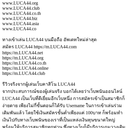
www.LUCA44.org
www.LUCA44.club
www.LUCA44.co.th
www.LUCA44.biz
www.LUCA44.asia
www.LUCA44.co
ทางเข้าเล่น LUCA44 บนมือถือ อัพเดทใหม่ล่าสุด
สมัคร LUCA44 https://m.LUCA44.com
https://m.LUCA44.net
https://m.LUCA44.org
https://m.LUCA44.co.th
https://m.LUCA44.online
https://m.LUCA44.club
รีวิวจริงจากผู้เล่นเว็บคาสิโน LUCA44
จากประสบการณ์ของผู้เล่นจริง บอกได้เลยว่าเว็บพนันออนไลน์
LUCA44 เป็นเว็บที่ดีเยี่ยมอีกเว็บหนึ่ง การสมัครเข้าเป็นสมาชิกก็
ง่ายดาย เพียงไม่กี่ขั้นตอนก็ได้รับ Username ในการเข้าเล่นร่วม
เดิมพันแล้ว โดยใช้เงินสมัครขั้นต่ำเพียงแค่ 100บาท ก็พร้อมทำ
เงินไปกับทางเว็บพนันของเราที่เป็นแหล่งเงินทุนขนาดใหญ่
พร้อมให้บริการสมาชิกทุกท่าน ซึ่งทางเว็บก็มีบริการเกมวางเดิม