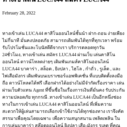
February 28, 2022
ทางเข้าเล่น LUCA44 คาสิโนออนไลน์ชั้นนำ ฝาก-ถอน ง่ายเพียง
ไม่กี่นาที มั่นคงปลอดภัย สามารถเดิมพันได้ทุกที่ทุกเวลา พร้อม
รับโปรโมชั่นและโบนัสดีดีจากเรา บริการตลอดทุกวัน
24ชั่วโมง, ทางเข้าเล่น สมัคร LUCA44 ผ่านเว็บ เล่นคาสิโน
ออนไลน์ ดาวน์โหลดง่ายๆ เดิมพันเกมส์คาสิโนออนไลน์
LUCA44 บาคาร่า , สล็อต , ยิงปลา , ไฮโล , กำถั่ว , รูเล็ต , และ
ไพ่เสือมังกร เดิมพันบนเบราเซอร์แอพพิเคชั่น ที่แบบติดตั้งลงมือ
ถือ ดาวน์โหลดได้ฟรี เลือกฝากได้อย่างไม่มีจำกัดเรื่องราคา เล่น
ผ่านเว็บตัวแทน Agent ที่ขึ้นชื่อในเรื่องการเงินที่มั่นคง รับประกัน
ความปลอดภัย ทุกกรณี .ทางเข้าเล่น LUCA44 เป็นอีกหนึ่งช่อง
ทางในการเข้าเล่น LUCA44 คาสิโนออนไลน์ ที่เพิ่มความ
สะดวกให้ผู้เล่นสามารถเลือกเข้าใช้งานได้ทุกช่องทาง เราจึงคัด
สรรมาเพื่อคุณโดยเฉพาะ เพื่อความสนุกสนาน เพลิดเพลิน ใน
การเล่นบาคาร่า สล๊อตออนไลน์ ยิงปลา เสือ-มังกร รูเลต ที่คุณ