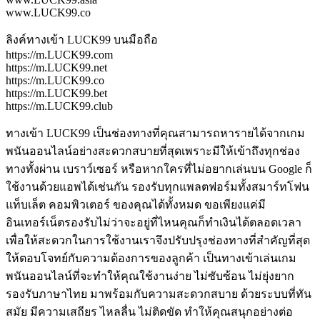
www.LUCK99.co
ลิงค์ทางเข้า LUCK99 บนมือถือ
https://m.LUCK99.com
https://m.LUCK99.net
https://m.LUCK99.co
https://m.LUCK99.bet
https://m.LUCK99.club
ทางเข้า LUCK99 เป็นช่องทางที่คุณสามารถหารายได้จากเกม
พนันออนไลน์อย่างสะดวกสบายที่สุดเพราะมีให้เข้าถึงทุกช่อง
ทางทั้งผ่าน เบราว์เซอร์ หรือหากใครที่ไม่อยากเล่นบน Google ก็
ใช้งานด้วยแอพได้เช่นกัน รองรับทุกแพลตฟอร์มทั้งสมาร์ทโฟน
แท็บเล็ต คอมพิวเตอร์ ของคุณได้ทั้งหมด ขอเพียงแค่มี
อินเทอร์เน็ตรองรับไม่ว่าจะอยู่ที่ไหนคุณก็ทำเงินได้ตลอดเวลา
เพื่อให้สะดวกในการใช้งานเราจึงปรับปรุงช่องทางที่สำคัญที่สุด
ให้ตอบโจทย์กับความต้องการของลูกค้า เป็นทางเข้าเล่นเกม
พนันออนไลน์ที่จะทำให้คุณใช้งานง่าย ไม่ซับซ้อน ไม่ยุ่งยาก
รองรับภาษาไทย มาพร้อมกับความสะดวกสบาย ด้วยระบบที่ทัน
สมัย มีความเสถียร ไหลลื่น ไม่ติดขัด ทำให้คุณสนุกอย่างต่อ