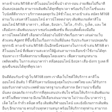
ทางเข้าเล่น M168 คาสิโนออนไลน์ชั้นนำ ฝาก-ถอน ง่ายเพียงไม่กี่นาที
มั่นคงปลอดภัย สามารถเดิมพันได้ทุกที่ทุกเวลา พร้อมรับโปรโมชั่นและ
โบนัสดีดีจากเรา บริการตลอดทุกวัน 24ชั่วโมง, ทางเข้าเล่น สมัคร M168
ผ่านเว็บ เล่นคาสิโนออนไลน์ ดาวน์โหลดง่ายๆ เดิมพันเกมส์คาสิโน
ออนไลน์ M168 บาคาร่า , สล็อต , ยิงปลา , ไฮโล , กำถั่ว , รูเล็ต , และ ไพ่
เสือมังกร เดิมพันบนเบราเซอร์แอพพิเคชั่น ที่แบบติดตั้งลงมือถือ
ดาวน์โหลดได้ฟรี เลือกฝากได้อย่างไม่มีจำกัดเรื่องราคา เล่นผ่านเว็บ
ตัวแทน Agent ที่ขึ้นชื่อในเรื่องการเงินที่มั่นคง รับประกันความปลอดภัย
ทุกกรณี .ทางเข้าเล่น M168 เป็นอีกหนึ่งช่องทางในการเข้าเล่น M168 คา
สิโนออนไลน์ ที่เพิ่มความสะดวกให้ผู้เล่นสามารถเลือกเข้าใช้งานได้ทุก
ช่องทาง เราจึงคัดสรรมาเพื่อคุณโดยเฉพาะ เพื่อความสนุกสนาน
เพลิดเพลิน ในการเล่นบาคาร่า สล๊อตออนไลน์ ยิงปลา เสือ-มังกร รูเลต ที่
คุณชื่นชอบได้ทุกที่ทุกเวลา
ยินดีต้อนรับเข้าสู่เว็บ M168.com เราคือเว็บไซต์ให้บริการ คาสิโน
ออนไลน์ อันดับ 1 ที่ได้รับความนิยมสูงสุดในประเทศไทย และได้รับการ
ยอมรับจากต่างประเทศด้วยมาตรฐานระดับสากล มีความน่าเชื่อถือ
มั่นคง ปลอดภัย การบริการที่สุดแสนประทับใจ พร้อมให้บริการเดิมพันเกม
คาสิโนที่หลากหลาย มีเกมให้เลือกเล่นมากมาย ไม่ว่าจะเป็น บาคาร่า รู
เล็ต ไฮโล กำถั่ว สล็อต หรือ เดิมพันกีฬาออนไลน์ และยังมีเกมการเดิมพัน
อื่นๆ อีกมากมาย ครบถ้วนทุกความสนุก พร้อมให้บริการทุกท่าน สามารถ