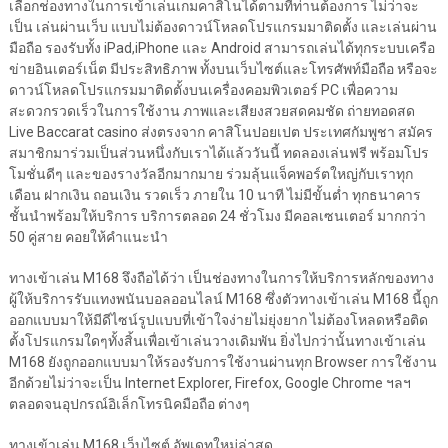
เลือกช่องทางในการเข้าเล่นเกมคาสิโนได้ตามที่ท่านต้องการ ไม่ว่าจะ
เป็น เล่นผ่านเว็บ แบบไม่ต้องดาวน์โหลดโปรแกรมมาติดตั้ง และเล่นผ่าน
มือถือ รองรับทั้ง iPad,iPhone และ Android สามารถเล่นได้ทุกระบบเครือ
ข่ายอินเตอร์เน็ต มีประสิทธิภาพ ทั้งบนเว็บไซต์และโทรศัพท์มือถือ หรือจะ
ดาวน์โหลดโปรแกรมมาติดตั้งบนเครื่องคอมพิวเตอร์ PC เพื่อความ
สะดวกรวดเร็วในการใช้งาน ภาพและเสียงสวยสดคมชัด ถ่ายทอดสด
Live Baccarat casino ส่งตรงจาก คาสิโนปอยเปต ประเทศกัมพูชา สมัคร
สมาชิกมาร่วมเป็นส่วนหนึ่งกับเราได้แล้ววันนี้ ทดลองเล่นฟรี พร้อมโปร
โมชั่นดีๆ และของรางวัลอีกมากมาย ร่วมลุ้นแจ็คพอร์ตใหญ่กับเราทุก
เดือน ฝากเงิน ถอนเงิน รวดเร็ว ภายใน 10 นาที ไม่มีขั้นต่ำ ทุกธนาคาร
ชั้นนำพร้อมให้บริการ บริการตลอด 24 ชั่วโมง มีคอลเซนเตอร์ มากกว่า
50 คู่สาย คอยให้คำแนะนำ
ทางเข้าเล่น M168 จึงถือได้ว่า เป็นช่องทางในการให้บริการหลักของทาง
ผู้ให้บริการรับแทงพนันบอลออนไลน์ M168 ซึ่งตัวทางเข้าเล่น M168 นี้ถูก
ออกแบบมาให้มีดีไซน์รูปแบบที่เข้าใจง่ายไม่ยุ่งยาก ไม่ต้องโหลดหรือติด
ตั้งโปรแกรมใดๆทั้งสิ้นเพื่อเข้าเล่นวางเดิมพัน ยิ่งไปกว่านั้นทางเข้าเล่น
M168 ยังถูกออกแบบมาให้รองรับการใช้งานผ่านทุก Browser การใช้งาน
อีกด้วยไม่ว่าจะเป็น Internet Explorer, Firefox, Google Chrome ฯลฯ
ตลอดจนอุปกรณ์อิเล็กโทรนิคมือถือ ต่างๆ
ทางเข้าเล่น M168 เว็บไซต์ อัพเดทใหม่ล่าสุด