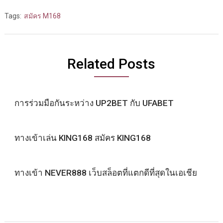
Tags:
สมัคร M168
Related Posts
การร่วมมือกันระหว่าง UP2BET กับ UFABET
ทางเข้าเล่น KING168 สมัคร KING168
ทางเข้า NEVER888 เว็บสล็อตที่แตกดีที่สุดในเอเชีย