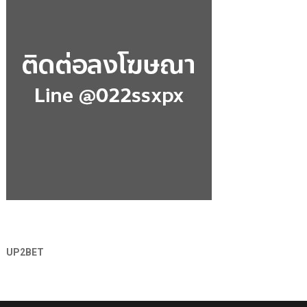
UP2BET