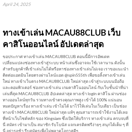
April 24, 2025
ทางเข้าเล่น MACAU88CLUB เว็บ
คาสิโนออนไลน์ อัปเดตล่าสุด
ขอประกาศ ทางเข้าเล่น MACAU88CLUB ตอนนี้มีการอัพเดท
เปลี่ยนแปลงช่องทางเข้าสู่ระบบ หน้าเล่นซึ่งอาจจะใช้เวลานาน ดังนั้น
สำหรับลูกค้าที่เข้าเล่นไม่ได้หรือหาช่องทางเข้าเล่นไม่เจอ เราขอแนะนำ
ติดต่อแอดมินโดยตรงผ่านไลน์แอด @spin555th เพื่อขอลิ้งทางเข้าเล่น
ใหม่ ทางเข้าเว็บตรง MACAU88CLUB ใหม่ล่าสุด เข้าสู่ระบบบนมือถือ
และคอมพิวเตอร์ ช่องทางเข้าเล่น เกมคาสิโนออนไลน์ กับเว็บชั้นนำที่น่า
เล่นที่สุด MACAU88CLUB อัปเดตล่าสุด ทางเข้า login คาสิโน ผ่านช่อง
ทางออนไลน์ทุกวัน รวมทางเข้าตรงคุณภาพสูง เข้าได้ 100% แน่นอน
หมดปัญหาเรื่อง ทางเข้าเล่น เข้าไม่ได้ มาไว้ให้เล่นในเว็บเดียว เป็นช่อง
ทางเข้า MACAU88CLUB ใหม่ล่าสุด แท้ๆ คุณสามารถเข้าใช้งานได้เลย
ที่หน้าเว็บไซต์หลัก ของ Kingsiam ซึ่งเปิดให้บริการ ทางเข้าเล่น ครบจบที่
นี่ สมัคร เข้ามาเป็น สมาชิก รับโบนัส แจกเครดิตฟรีง่ายๆ สนุกได้เต็ม ๆ ที่
นี่ อย่ารอช้า รีบสมัครเพื่อไม่พลาดโอกาสดีๆ