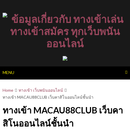
Skip
to
content
MENU
Home
ทางเข้า เว็บพนันออนไลน์
ทางเข้า MACAU88CLUB เว็บคาสิโนออนไลน์ชั้นนำ
ทางเข้า MACAU88CLUB เว็บคา
สิโนออนไลน์ชั้นนำ