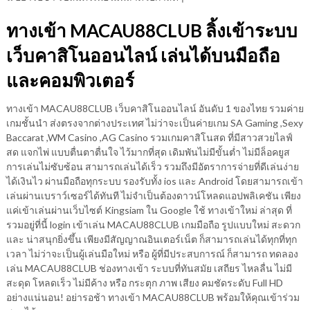
ทางเข้า MACAU88CLUB ลิ้งเข้าระบบ
เว็บคาสิโนออนไลน์ เล่นได้บนมือถือ
และคอมพิวเตอร์
ทางเข้า MACAU88CLUB เว็บคาสิโนออนไลน์ อันดับ 1 ของไทย รวมค่าย
เกมชั้นนำ ส่งตรงจากต่างประเทศ ไม่ว่าจะเป็นค่ายเกม SA Gaming ,Sexy
Baccarat ,WM Casino ,AG Casino รวมเกมคาสิโนสด ที่มีสาวสวยไลฟ์
สด แจกไพ่ แบบตื่นตาตื่นใจ ไว้มากที่สุด เดิมพันไม่มีขั้นต่ำ ไม่มีล็อคยูส
การเล่นไม่ซับซ้อน สามารถเล่นได้เร็ว รวมถึงมีอัตราการจ่ายที่ดีเล่นง่าย
ได้เงินไว ผ่านมือถือทุกระบบ รองรับทั้ง ios และ Android โดยสามารถเข้า
เล่นผ่านเบราว์เซอร์ได้ทันที ไม่จำเป็นต้องดาวน์โหลดแอปพลิเคชัน เพียง
แค่เข้าเล่นผ่านเว็บไซต์ Kingsiam ใน Google ใช้ ทางเข้าใหม่ ล่าสุด ที่
รวมอยู่ที่นี้ login เข้าเล่น MACAU88CLUB เกมมือถือ รูปแบบใหม่ สะดวก
และ น่าสนุกยิ่งขึ้น เพียงมีสัญญาณอินเตอร์เน็ต ก็สามารถเล่นได้ทุกที่ทุก
เวลา ไม่ว่าจะเป็นผู้เล่นมือใหม่ หรือ ผู้ที่มีประสบการณ์ ก็สามารถ ทดลอง
เล่น MACAU88CLUB ช่องทางเข้า ระบบที่ทันสมัย เสถียร ไหลลื่น ไม่มี
สะดุด โหลดเร็ว ไม่มีค้าง หรือ กระตุก ภาพ เสียง คมชัดระดับ Full HD
อย่างแน่นอน! อย่ารอช้า ทางเข้า MACAU88CLUB พร้อมให้คุณเข้าร่วม