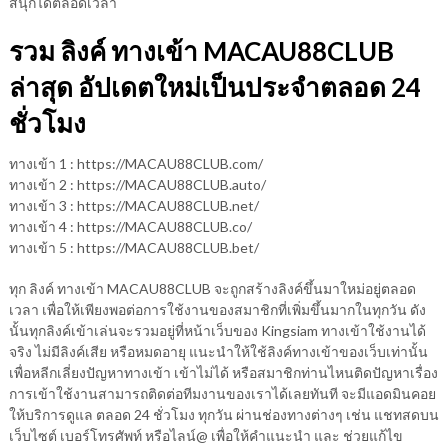
สนุกได้ตลอดเวลา
รวม ลิงค์ ทางเข้า MACAU88CLUB
ล่าสุด อัปเดตใหม่เป็นประจำตลอด 24
ชั่วโมง
ทางเข้า 1 : https://MACAU88CLUB.com/
ทางเข้า 2 : https://MACAU88CLUB.auto/
ทางเข้า 3 : https://MACAU88CLUB.net/
ทางเข้า 4 : https://MACAU88CLUB.co/
ทางเข้า 5 : https://MACAU88CLUB.bet/
ทุก ลิงค์ ทางเข้า MACAU88CLUB จะถูกสร้างลิงค์ขึ้นมาใหม่อยู่ตลอด
เวลา เพื่อให้เพียงพอต่อการใช้งานของสมาชิกที่เพิ่มขึ้นมากในทุกวัน ดัง
นั้นทุกลิงค์เข้าเล่นจะรวมอยู่ที่หน้าเว็บของ Kingsiam ทางเข้าใช้งานได้
จริง ไม่มีลิงค์เสีย หรือหมดอายุ แนะนำให้ใช้ลิงค์ทางเข้าของเว็บเท่านั้น
เพื่อหลีกเลี่ยงปัญหาทางเข้า เข้าไม่ได้ หรือสมาชิกท่านไหนติดปัญหาเรื่อง
การเข้าใช้งานสามารถติดต่อทีมงานของเราได้เลยทันที จะมีแอดมินคอย
ให้บริการดูแล ตลอด 24 ชั่วโมง ทุกวัน ผ่านช่องทางต่างๆ เช่น แชทสดบน
เว็บไซต์ เบอร์โทรศัพท์ หรือไลน์@ เพื่อให้คำแนะนำ และ ช่วยแก้ไข