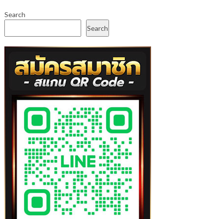
Search
Search