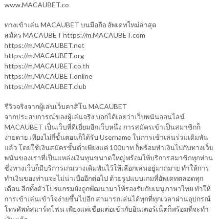
www.MACAUBET.co
ทางเข้าเล่น MACAUBET บนมือถือ อัพเดทใหม่ล่าสุด
สมัคร MACAUBET https://m.MACAUBET.com
https://m.MACAUBET.net
https://m.MACAUBET.org
https://m.MACAUBET.co.th
https://m.MACAUBET.online
https://m.MACAUBET.club
รีวิวจริงจากผู้เล่นเว็บคาสิโน MACAUBET
จากประสบการณ์ของผู้เล่นจริง บอกได้เลยว่าเว็บพนันออนไลน์
MACAUBET เป็นเว็บที่ดีเยี่ยมอีกเว็บหนึ่ง การสมัครเข้าเป็นสมาชิกก็
ง่ายดาย เพียงไม่กี่ขั้นตอนก็ได้รับ Username ในการเข้าเล่นร่วมเดิมพัน
แล้ว โดยใช้เงินสมัครขั้นต่ำเพียงแค่ 100บาท ก็พร้อมทำเงินไปกับทางเว็บ
พนันของเราที่เป็นแหล่งเงินทุนขนาดใหญ่พร้อมให้บริการสมาชิกทุกท่าน
ซึ่งทางเว็บก็มีบริการเกมวางเดิมพันไว้ให้เลือกเล่นอยู่มากมาย ทำให้การ
ทำเงินของท่านจะไม่น่าเบื่ออีกต่อไป ด้วยรูปแบบเกมที่อัพเดทตลอดทุก
เดือน อีกทั้งตัวโปรแกรมยังถูกพัฒนามาให้รองรับกับเมนูภาษาไทย ทำให้
การเข้าเล่นเข้าใจง่ายขึ้นไปอีก สามารถเล่นได้ทุกที่ทุกเวลาผ่านอุปกรณ์
โทรศัพท์สมาร์ทโฟน เพียงแค่เชื่อมต่อเข้ากับอินเตอร์เน็ตก็พร้อมที่จะทำ