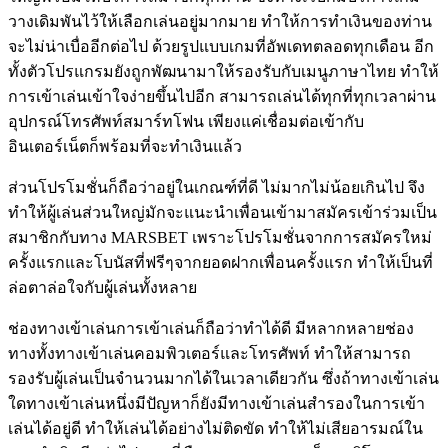
วางเดิมพันไว้ให้เลือกเล่นอยู่มากมาย ทำให้การทำเงินของท่าน
จะไม่น่าเบื่ออีกต่อไป ด้วยรูปแบบเกมที่อัพเดทตลอดทุกเดือน อีก
ทั้งตัวโปรแกรมยังถูกพัฒนามาให้รองรับกับเมนูภาษาไทย ทำให้
การเข้าเล่นเข้าใจง่ายขึ้นไปอีก สามารถเล่นได้ทุกที่ทุกเวลาผ่าน
อุปกรณ์โทรศัพท์สมาร์ทโฟน เพียงแค่เชื่อมต่อเข้ากับ
อินเตอร์เน็ตก็พร้อมที่จะทำเงินแล้ว
ส่วนโปรโมชั่นก็ถือว่าอยู่ในเกณฑ์ที่ดี ไม่มากไม่น้อยเกินไป จึง
ทำให้ผู้เล่นส่วนใหญ่มักจะแนะนำเพื่อนเข้ามาสมัครเข้าร่วมเป็น
สมาชิกกับทาง MARSBET เพราะโปรโมชั่นจากการสมัครใหม่
ครั้งแรกและโบนัสที่ฟรีๆจากยอดฝากเพื่อนครั้งแรก ทำให้เป็นที่
ล่อตาล่อใจกับผู้เล่นทั้งหลาย
ช่องทางเข้าเล่นการเข้าเล่นก็ถือว่าทำได้ดี มีหลากหลายช่อง
ทางทั้งทางเข้าเล่นคอมพิวเตอร์และโทรศัพท์ ทำให้สามารถ
รองรับผู้เล่นเป็นจำนวนมากได้ในเวลาเดียวกัน ซึ่งถ้าทางเข้าเล่น
ใดทางเข้าเล่นหนึ่งมีปัญหาก็ยังมีทางเข้าเล่นสำรองในการเข้า
เล่นได้อยู่ดี ทำให้เล่นได้อย่างไม่ติดขัด ทำให้ไม่เสียอารมณ์ใน