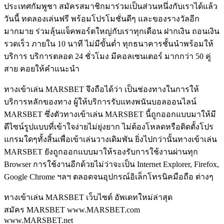
ประเทศกัมพูชา สมัครสมาชิกมาร่วมเป็นส่วนหนึ่งกับเราได้แล้ว
วันนี้ ทดลองเล่นฟรี พร้อมโปรโมชั่นดีๆ และของรางวัลอีก
มากมาย ร่วมลุ้นแจ็คพอร์ตใหญ่กับเราทุกเดือน ฝากเงิน ถอนเงิน
รวดเร็ว ภายใน 10 นาที ไม่มีขั้นต่ำ ทุกธนาคารชั้นนำพร้อมให้
บริการ บริการตลอด 24 ชั่วโมง มีคอลเซนเตอร์ มากกว่า 50 คู่
สาย คอยให้คำแนะนำ
ทางเข้าเล่น MARSBET จึงถือได้ว่า เป็นช่องทางในการให้
บริการหลักของทาง ผู้ให้บริการรับแทงพนันบอลออนไลน์
MARSBET ซึ่งตัวทางเข้าเล่น MARSBET นี้ถูกออกแบบมาให้มี
ดีไซน์รูปแบบที่เข้าใจง่ายไม่ยุ่งยาก ไม่ต้องโหลดหรือติดตั้งโปร
แกรมใดๆทั้งสิ้นเพื่อเข้าเล่นวางเดิมพัน ยิ่งไปกว่านั้นทางเข้าเล่น
MARSBET ยังถูกออกแบบมาให้รองรับการใช้งานผ่านทุก
Browser การใช้งานอีกด้วยไม่ว่าจะเป็น Internet Explorer, Firefox,
Google Chrome ฯลฯ ตลอดจนอุปกรณ์อิเล็กโทรนิคมือถือ ต่างๆ
ทางเข้าเล่น MARSBET เว็บไซต์ อัพเดทใหม่ล่าสุด
สมัคร MARSBET www.MARSBET.com
www.MARSBET.net