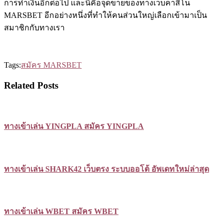
การทำเงินอีกต่อไป และนี่คือจุดขายของทางเว็บคาสิโน
MARSBET อีกอย่างหนึ่งที่ทำให้คนส่วนใหญ่เลือกเข้ามาเป็น
สมาชิกกับทางเรา
Tags:
สมัคร MARSBET
Related Posts
ทางเข้าเล่น YINGPLA สมัคร YINGPLA
ทางเข้าเล่น SHARK42 เว็บตรง ระบบออโต้ อัพเดทใหม่ล่าสุด
ทางเข้าเล่น WBET สมัคร WBET