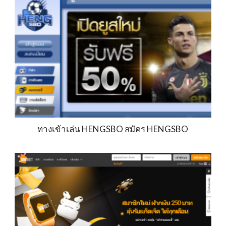
ทางเข้าเล่น HENGSBO สมัคร HENGSBO