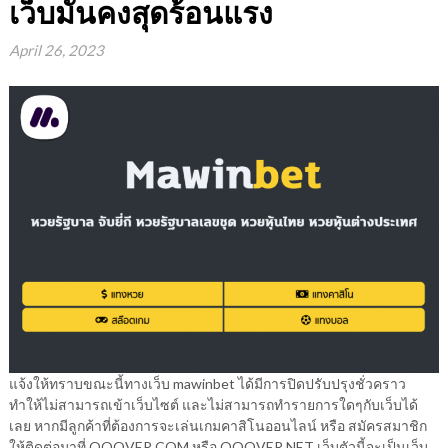
เว็บมั่นคงสุดร้อนแรง
April 26, 2023
แจ้งให้ทราบขณะนี้ทางเว็บ mawinbet ได้มีการปิดปรับปรุงชั่วคราว
ทำให้ไม่สามารถเข้าเว็บไซต์ และไม่สามารถทำรายการใดๆกับเว็บได้
เลย หากมีลูกค้าที่ต้องการจะเล่นเกมคาสิโนออนไลน์ หรือ สมัครสมาชิก
ให้ติดต่อมาที่ QQOVER.COM หรือ QQOVER.NET เว็บตัวนี้จะเป็นเว็บ