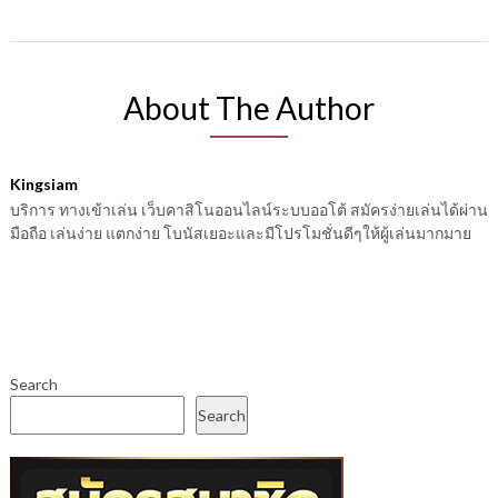
About The Author
Kingsiam
บริการ ทางเข้าเล่น เว็บคาสิโนออนไลน์ระบบออโต้ สมัครง่ายเล่นได้ผ่าน
มือถือ เล่นง่าย แตกง่าย โบนัสเยอะและมีโปรโมชั่นดีๆให้ผู้เล่นมากมาย
Search
Search