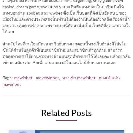
ต่างๆมากถึง 6 สำนักซึ่งจะมีดังนี้ all bet, sa gaming, sexy game , WM
casino, dream game, evolution ระบบเดิมพันแทงบอลในมาวินเปิดให้
แทงบอลผ่าน sbobet และ wwbet ซึ่งเป็นเว็บบอลที่ดังเป็นอันดับ 1 ของ
เมืองไทยและต่างประเทศดังนั้นท่านไม่ต้องจำเป็นต้องกังวลถึงเรื่องค่าน้ำ
เลยว่าจะคุ้มค่าหรือเปล่าเพราะแบบนี้คัดมานั้นเป็นเว็บที่ดีที่สุดและวางใจ
ได้เลย
สำหรับใครที่สนใจสมัครสมาชิกกับทางเราตอนนี้ทางเว็บกำลังมีโปรโม
ชั่นให้สำหรับลูกค้าที่เป็นสมาชิกใหม่และสมาชิกเก่าทุกท่าน สามารถ
ติดต่อทางเราได้ผ่านช่องทางด้านบนสุดที่ทางเราไว้ได้เลยค่ะ แล้วอย่าลืม
เข้ามาสมัครสมาชิกเพื่อเล่นเกมคาสิโนออนไลน์กับทางเรานะคะ
Tags:
mawinbet
,
movewinbet
,
ทางเข้า mawinbet
,
ทางเข้าเล่น
mawinbet
Related Posts