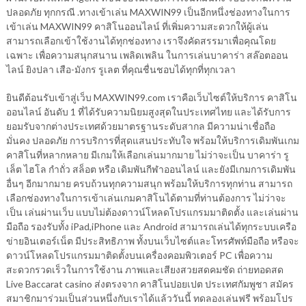
ปลอดภัย ทุกกรณี .ทางเข้าเล่น MAXWIN99 เป็นอีกหนึ่งช่องทางในการ
เข้าเล่น MAXWIN99 คาสิโนออนไลน์ ที่เพิ่มความสะดวกให้ผู้เล่น
สามารถเลือกเข้าใช้งานได้ทุกช่องทาง เราจึงคัดสรรมาเพื่อคุณโดย
เฉพาะ เพื่อความสนุกสนาน เพลิดเพลิน ในการเล่นบาคาร่า สล๊อตออน
ไลน์ ยิงปลา เสือ-มังกร รูเลต ที่คุณชื่นชอบได้ทุกที่ทุกเวลา
ยินดีต้อนรับเข้าสู่เว็บ MAXWIN99.com เราคือเว็บไซต์ให้บริการ คาสิโน
ออนไลน์ อันดับ 1 ที่ได้รับความนิยมสูงสุดในประเทศไทย และได้รับการ
ยอมรับจากต่างประเทศด้วยมาตรฐานระดับสากล มีความน่าเชื่อถือ
มั่นคง ปลอดภัย การบริการที่สุดแสนประทับใจ พร้อมให้บริการเดิมพันเกม
คาสิโนที่หลากหลาย มีเกมให้เลือกเล่นมากมาย ไม่ว่าจะเป็น บาคาร่า รู
เล็ต ไฮโล กำถั่ว สล็อต หรือ เดิมพันกีฬาออนไลน์ และยังมีเกมการเดิมพัน
อื่นๆ อีกมากมาย ครบถ้วนทุกความสนุก พร้อมให้บริการทุกท่าน สามารถ
เลือกช่องทางในการเข้าเล่นเกมคาสิโนได้ตามที่ท่านต้องการ ไม่ว่าจะ
เป็น เล่นผ่านเว็บ แบบไม่ต้องดาวน์โหลดโปรแกรมมาติดตั้ง และเล่นผ่าน
มือถือ รองรับทั้ง iPad,iPhone และ Android สามารถเล่นได้ทุกระบบเครือ
ข่ายอินเตอร์เน็ต มีประสิทธิภาพ ทั้งบนเว็บไซต์และโทรศัพท์มือถือ หรือจะ
ดาวน์โหลดโปรแกรมมาติดตั้งบนเครื่องคอมพิวเตอร์ PC เพื่อความ
สะดวกรวดเร็วในการใช้งาน ภาพและเสียงสวยสดคมชัด ถ่ายทอดสด
Live Baccarat casino ส่งตรงจาก คาสิโนปอยเปต ประเทศกัมพูชา สมัคร
สมาชิกมาร่วมเป็นส่วนหนึ่งกับเราได้แล้ววันนี้ ทดลองเล่นฟรี พร้อมโปร