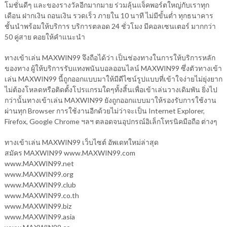
โมชั่นดีๆ และของรางวัลอีกมากมาย ร่วมลุ้นแจ็คพอร์ตใหญ่กับเราทุก
เดือน ฝากเงิน ถอนเงิน รวดเร็ว ภายใน 10 นาที ไม่มีขั้นต่ำ ทุกธนาคาร
ชั้นนำพร้อมให้บริการ บริการตลอด 24 ชั่วโมง มีคอลเซนเตอร์ มากกว่า
50 คู่สาย คอยให้คำแนะนำ
ทางเข้าเล่น MAXWIN99 จึงถือได้ว่า เป็นช่องทางในการให้บริการหลัก
ของทาง ผู้ให้บริการรับแทงพนันบอลออนไลน์ MAXWIN99 ซึ่งตัวทางเข้า
เล่น MAXWIN99 นี้ถูกออกแบบมาให้มีดีไซน์รูปแบบที่เข้าใจง่ายไม่ยุ่งยาก
ไม่ต้องโหลดหรือติดตั้งโปรแกรมใดๆทั้งสิ้นเพื่อเข้าเล่นวางเดิมพัน ยิ่งไป
กว่านั้นทางเข้าเล่น MAXWIN99 ยังถูกออกแบบมาให้รองรับการใช้งาน
ผ่านทุก Browser การใช้งานอีกด้วยไม่ว่าจะเป็น Internet Explorer,
Firefox, Google Chrome ฯลฯ ตลอดจนอุปกรณ์อิเล็กโทรนิคมือถือ ต่างๆ
ทางเข้าเล่น MAXWIN99 เว็บไซต์ อัพเดทใหม่ล่าสุด
สมัคร MAXWIN99 www.MAXWIN99.com
www.MAXWIN99.net
www.MAXWIN99.org
www.MAXWIN99.club
www.MAXWIN99.co.th
www.MAXWIN99.biz
www.MAXWIN99.asia