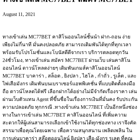
August 11, 2021
ทางเข้าเล่น MC77BET คาสิโนออนไลน์ชั้นนำ ฝาก-ถอน ง่าย
เพียงไม่กี่นาที มั่นคงปลอดภัย สามารถเดิมพันได้ทุกที่ทุกเวลา
พร้อมรับโปรโมชั่นและโบนัสดีดีจากเรา บริการตลอดทุกวัน
24ชั่วโมง, ทางเข้าเล่น สมัคร MC77BET ผ่านเว็บ เล่นคาสิโน
ออนไลน์ ดาวน์โหลดง่ายๆ เดิมพันเกมส์คาสิโนออนไลน์
MC77BET บาคาร่า , สล็อต , ยิงปลา , ไฮโล , กำถั่ว , รูเล็ต , และ
ไพ่เสือมังกร เดิมพันบนเบราเซอร์แอพพิเคชั่น ที่แบบติดตั้งลงมือ
ถือ ดาวน์โหลดได้ฟรี เลือกฝากได้อย่างไม่มีจำกัดเรื่องราคา เล่น
ผ่านเว็บตัวแทน Agent ที่ขึ้นชื่อในเรื่องการเงินที่มั่นคง รับประกัน
ความปลอดภัย ทุกกรณี .ทางเข้าเล่น MC77BET เป็นอีกหนึ่งช่อง
ทางในการเข้าเล่น MC77BET คาสิโนออนไลน์ ที่เพิ่มความ
สะดวกให้ผู้เล่นสามารถเลือกเข้าใช้งานได้ทุกช่องทาง เราจึงคัด
สรรมาเพื่อคุณโดยเฉพาะ เพื่อความสนุกสนาน เพลิดเพลิน ใน
การเล่นบาคาร่า สล๊อตออนไลน์ ยิงปลา เสือ-มังกร รูเลต ที่คุณ