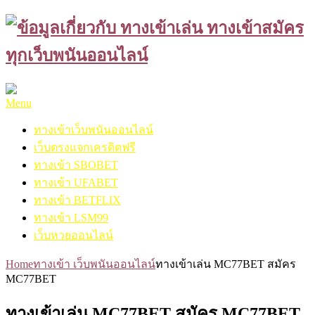
Skip
to
content
Menu
ทางเข้าเว็บพนันออนไลน์
เว็บตรงแจกเครดิตฟรี
ทางเข้า SBOBET
ทางเข้า UFABET
ทางเข้า BETFLIX
ทางเข้า LSM99
เว็บหวยออนไลน์
Home
ทางเข้า เว็บพนันออนไลน์
ทางเข้าเล่น MC77BET สมัคร
MC77BET
ทางเข้าเล่น MC77BET สมัคร MC77BET