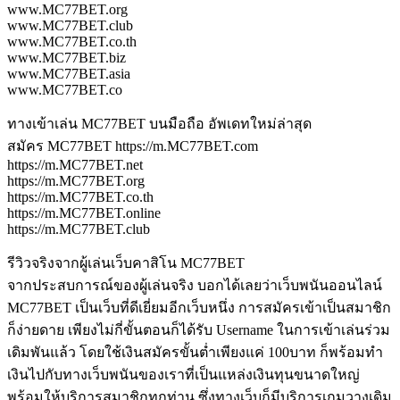
www.MC77BET.org
www.MC77BET.club
www.MC77BET.co.th
www.MC77BET.biz
www.MC77BET.asia
www.MC77BET.co
ทางเข้าเล่น MC77BET บนมือถือ อัพเดทใหม่ล่าสุด
สมัคร MC77BET https://m.MC77BET.com
https://m.MC77BET.net
https://m.MC77BET.org
https://m.MC77BET.co.th
https://m.MC77BET.online
https://m.MC77BET.club
รีวิวจริงจากผู้เล่นเว็บคาสิโน MC77BET
จากประสบการณ์ของผู้เล่นจริง บอกได้เลยว่าเว็บพนันออนไลน์
MC77BET เป็นเว็บที่ดีเยี่ยมอีกเว็บหนึ่ง การสมัครเข้าเป็นสมาชิก
ก็ง่ายดาย เพียงไม่กี่ขั้นตอนก็ได้รับ Username ในการเข้าเล่นร่วม
เดิมพันแล้ว โดยใช้เงินสมัครขั้นต่ำเพียงแค่ 100บาท ก็พร้อมทำ
เงินไปกับทางเว็บพนันของเราที่เป็นแหล่งเงินทุนขนาดใหญ่
พร้อมให้บริการสมาชิกทุกท่าน ซึ่งทางเว็บก็มีบริการเกมวางเดิม