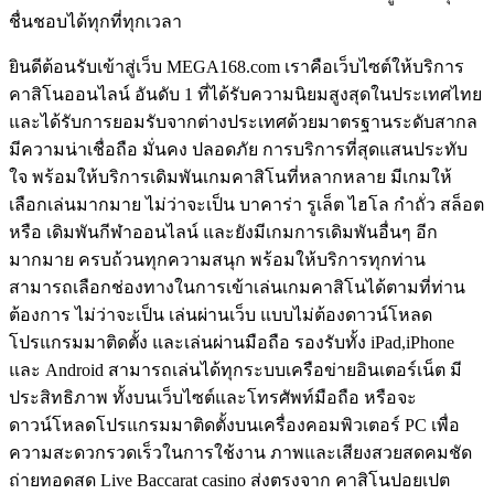
ชื่นชอบได้ทุกที่ทุกเวลา
ยินดีต้อนรับเข้าสู่เว็บ MEGA168.com เราคือเว็บไซต์ให้บริการ
คาสิโนออนไลน์ อันดับ 1 ที่ได้รับความนิยมสูงสุดในประเทศไทย
และได้รับการยอมรับจากต่างประเทศด้วยมาตรฐานระดับสากล
มีความน่าเชื่อถือ มั่นคง ปลอดภัย การบริการที่สุดแสนประทับ
ใจ พร้อมให้บริการเดิมพันเกมคาสิโนที่หลากหลาย มีเกมให้
เลือกเล่นมากมาย ไม่ว่าจะเป็น บาคาร่า รูเล็ต ไฮโล กำถั่ว สล็อต
หรือ เดิมพันกีฬาออนไลน์ และยังมีเกมการเดิมพันอื่นๆ อีก
มากมาย ครบถ้วนทุกความสนุก พร้อมให้บริการทุกท่าน
สามารถเลือกช่องทางในการเข้าเล่นเกมคาสิโนได้ตามที่ท่าน
ต้องการ ไม่ว่าจะเป็น เล่นผ่านเว็บ แบบไม่ต้องดาวน์โหลด
โปรแกรมมาติดตั้ง และเล่นผ่านมือถือ รองรับทั้ง iPad,iPhone
และ Android สามารถเล่นได้ทุกระบบเครือข่ายอินเตอร์เน็ต มี
ประสิทธิภาพ ทั้งบนเว็บไซต์และโทรศัพท์มือถือ หรือจะ
ดาวน์โหลดโปรแกรมมาติดตั้งบนเครื่องคอมพิวเตอร์ PC เพื่อ
ความสะดวกรวดเร็วในการใช้งาน ภาพและเสียงสวยสดคมชัด
ถ่ายทอดสด Live Baccarat casino ส่งตรงจาก คาสิโนปอยเปต