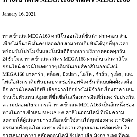
January 16, 2021
ทางเข้าเล่น MEGA168 คาสิโนออนไลน์ชั้นนำ ฝาก-ถอน ง่าย
เพียงไม่กี่นาที มั่นคงปลอดภัย สามารถเดิมพันได้ทุกที่ทุกเวลา
พร้อมรับโปรโมชั่นและโบนัสดีดีจากเรา บริการตลอดทุกวัน
24ชั่วโมง, ทางเข้าเล่น สมัคร MEGA168 ผ่านเว็บ เล่นคาสิโน
ออนไลน์ ดาวน์โหลดง่ายๆ เดิมพันเกมส์คาสิโนออนไลน์
MEGA168 บาคาร่า , สล็อต , ยิงปลา , ไฮโล , กำถั่ว , รูเล็ต , และ
ไพ่เสือมังกร เดิมพันบนเบราเซอร์แอพพิเคชั่น ที่แบบติดตั้งลงมือ
ถือ ดาวน์โหลดได้ฟรี เลือกฝากได้อย่างไม่มีจำกัดเรื่องราคา เล่น
ผ่านเว็บตัวแทน Agent ที่ขึ้นชื่อในเรื่องการเงินที่มั่นคง รับประกัน
ความปลอดภัย ทุกกรณี .ทางเข้าเล่น MEGA168 เป็นอีกหนึ่งช่อง
ทางในการเข้าเล่น MEGA168 คาสิโนออนไลน์ ที่เพิ่มความ
สะดวกให้ผู้เล่นสามารถเลือกเข้าใช้งานได้ทุกช่องทาง เราจึงคัด
สรรมาเพื่อคุณโดยเฉพาะ เพื่อความสนุกสนาน เพลิดเพลิน ใน
การเล่นบาคาร่า สล๊อตออนไลน์ ยิงปลา เสือ-มังกร รูเลต ที่คุณ