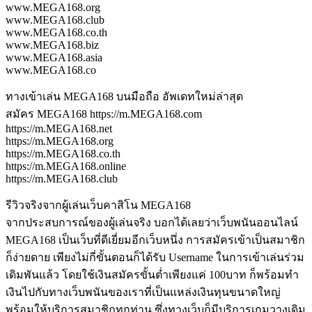
www.MEGA168.org
www.MEGA168.club
www.MEGA168.co.th
www.MEGA168.biz
www.MEGA168.asia
www.MEGA168.co
ทางเข้าเล่น MEGA168 บนมือถือ อัพเดทใหม่ล่าสุด
สมัคร MEGA168 https://m.MEGA168.com
https://m.MEGA168.net
https://m.MEGA168.org
https://m.MEGA168.co.th
https://m.MEGA168.online
https://m.MEGA168.club
รีวิวจริงจากผู้เล่นเว็บคาสิโน MEGA168
จากประสบการณ์ของผู้เล่นจริง บอกได้เลยว่าเว็บพนันออนไลน์
MEGA168 เป็นเว็บที่ดีเยี่ยมอีกเว็บหนึ่ง การสมัครเข้าเป็นสมาชิก
ก็ง่ายดาย เพียงไม่กี่ขั้นตอนก็ได้รับ Username ในการเข้าเล่นร่วม
เดิมพันแล้ว โดยใช้เงินสมัครขั้นต่ำเพียงแค่ 100บาท ก็พร้อมทำ
เงินไปกับทางเว็บพนันของเราที่เป็นแหล่งเงินทุนขนาดใหญ่
พร้อมให้บริการสมาชิกทุกท่าน ซึ่งทางเว็บก็มีบริการเกมวางเดิม