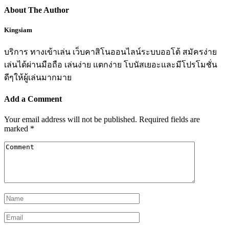
About The Author
Kingsiam
บริการ ทางเข้าเล่น เว็บคาสิโนออนไลน์ระบบออโต้ สมัครง่าย
เล่นได้ผ่านมือถือ เล่นง่าย แตกง่าย โบนัสเยอะและมีโปรโมชั่น
ดีๆให้ผู้เล่นมากมาย
Add a Comment
Your email address will not be published.
Required fields are
marked
*