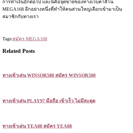
การทำเงินอีกต่อไป และนี่คือจุดขายของทางเว็บคาสิโน
MEGA168 อีกอย่างหนึ่งที่ทำให้คนส่วนใหญ่เลือกเข้ามาเป็น
สมาชิกกับทางเรา
Tags:
สมัคร MEGA168
Related Posts
ทางเข้าเล่น WINSOR588 สมัคร WINSOR588
ทางเข้าเล่น PLAY97 มือถือ เข้าเร็ว ไม่มีสะดุด
ทางเข้าเล่น YEA88 สมัคร YEA88