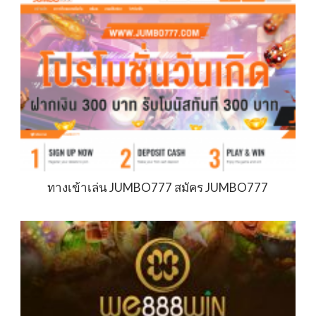
ทางเข้าเล่น JUMBO777 สมัคร JUMBO777