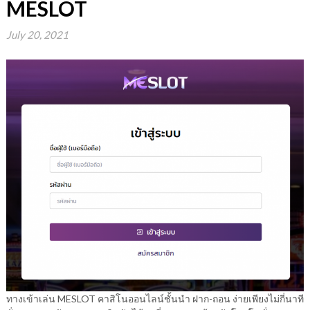
MESLOT
July 20, 2021
ทางเข้าเล่น MESLOT คาสิโนออนไลน์ชั้นนำ ฝาก-ถอน ง่ายเพียงไม่กี่นาที