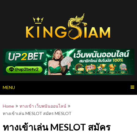
Skip
to
content
MENU
Home
ทางเข้า เว็บพนันออนไลน์
ทางเข้าเล่น MESLOT สมัคร MESLOT
ทางเข้าเล่น MESLOT สมัคร