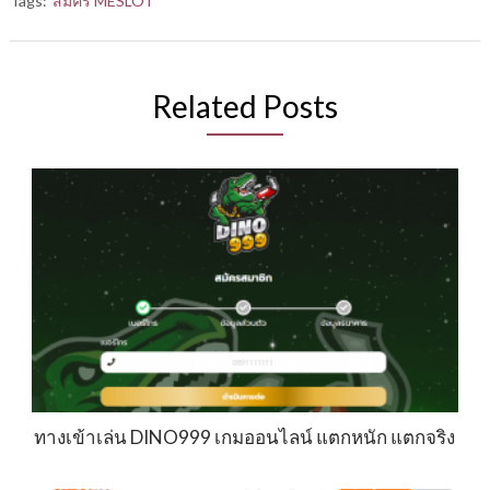
Tags:
สมัคร MESLOT
Related Posts
ทางเข้าเล่น DINO999 เกมออนไลน์ แตกหนัก แตกจริง