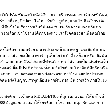
มรับโปรโมชั่นและโบนัสดีดีจากเรา บริการตลอดทุกวัน 24ชั่วโมง,
อต , ยิงปลา , ไฮโล , กำถั่ว , รูเล็ต , และ ไพ่เสือมังกร เดิม
ี่ขึ้นชื่อในเรื่องการเงินที่มั่นคง รับประกันความปลอดภัย ทุก
ารถเลือกเข้าใช้งานได้ทุกช่องทาง เราจึงคัดสรรมาเพื่อคุณโดย
ไทย และได้รับการยอมรับจากต่างประเทศด้วยมาตรฐานระดับสากล มี
ย ไม่ว่าจะเป็น บาคาร่า รูเล็ต ไฮโล กำถั่ว สล็อต หรือ เดิมพัน
เล่นเกมคาสิโนได้ตามที่ท่านต้องการ ไม่ว่าจะเป็น เล่นผ่านเว็บ
เตอร์เน็ต มีประสิทธิภาพ ทั้งบนเว็บไซต์และโทรศัพท์มือถือ หรือ
ดสด Live Baccarat casino ส่งตรงจาก คาสิโนปอยเปต ประเทศ
จ็คพอร์ตใหญ่กับเราทุกเดือน ฝากเงิน ถอนเงิน รวดเร็ว ภายใน 10
 ซึ่งตัวทางเข้าเล่น METABET888 นี้ถูกออกแบบมาให้มีดีไซน์
ABET888 ยังถูกออกแบบมาให้รองรับการใช้งานผ่านทุก Browser การ