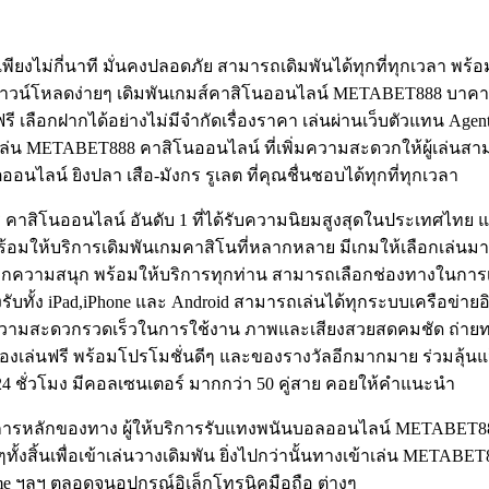
งไม่กี่นาที มั่นคงปลอดภัย สามารถเดิมพันได้ทุกที่ทุกเวลา พร้อ
์โหลดง่ายๆ เดิมพันเกมส์คาสิโนออนไลน์ METABET888 บาคาร่า , สล็
ี เลือกฝากได้อย่างไม่มีจำกัดเรื่องราคา เล่นผ่านเว็บตัวแทน Agent ท
ล่น METABET888 คาสิโนออนไลน์ ที่เพิ่มความสะดวกให้ผู้เล่นสาม
ไลน์ ยิงปลา เสือ-มังกร รูเลต ที่คุณชื่นชอบได้ทุกที่ทุกเวลา
ิการ คาสิโนออนไลน์ อันดับ 1 ที่ได้รับความนิยมสูงสุดในประเทศ
้อมให้บริการเดิมพันเกมคาสิโนที่หลากหลาย มีเกมให้เลือกเล่นมากมา
กความสนุก พร้อมให้บริการทุกท่าน สามารถเลือกช่องทางในการเข้า
ทั้ง iPad,iPhone และ Android สามารถเล่นได้ทุกระบบเครือข่ายอิน
อความสะดวกรวดเร็วในการใช้งาน ภาพและเสียงสวยสดคมชัด ถ่ายทอ
ดลองเล่นฟรี พร้อมโปรโมชั่นดีๆ และของรางวัลอีกมากมาย ร่วมลุ้นแ
24 ชั่วโมง มีคอลเซนเตอร์ มากกว่า 50 คู่สาย คอยให้คำแนะนำ
ิการหลักของทาง ผู้ให้บริการรับแทงพนันบอลออนไลน์ METABET888
ๆทั้งสิ้นเพื่อเข้าเล่นวางเดิมพัน ยิ่งไปกว่านั้นทางเข้าเล่น MET
hrome ฯลฯ ตลอดจนอุปกรณ์อิเล็กโทรนิคมือถือ ต่างๆ