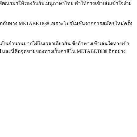
ูกพัฒนามาให้รองรับกับเมนูภาษาไทย ทำให้การเข้าเล่นเข้าใจง่าย
นสมาชิกกับทาง METABET888 เพราะโปรโมชั่นจากการสมัครใหม่ครั้ง
นเป็นจำนวนมากได้ในเวลาเดียวกัน ซึ่งถ้าทางเข้าเล่นใดทางเข้า
ต่อไป และนี่คือจุดขายของทางเว็บคาสิโน METABET888 อีกอย่าง