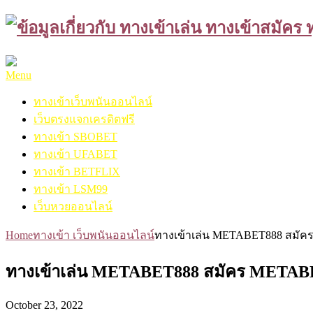
Skip
to
content
Menu
ทางเข้าเว็บพนันออนไลน์
เว็บตรงแจกเครดิตฟรี
ทางเข้า SBOBET
ทางเข้า UFABET
ทางเข้า BETFLIX
ทางเข้า LSM99
เว็บหวยออนไลน์
Home
ทางเข้า เว็บพนันออนไลน์
ทางเข้าเล่น METABET888 สมั
ทางเข้าเล่น METABET888 สมัคร METAB
October 23, 2022