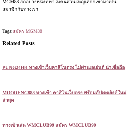
MGM88 อีกอย่างหนึ่งที่ทำให้คนส่วนใหญ่เลือกเข้ามาเป็น
สมาชิกกับทางเรา
Tags:
สมัคร MGM88
Related Posts
PUNG24HR ทางเข้าเว็บคาสิโนตรง ไม่ผ่านเอเย่นต์ น่าเชื่อถือ
MOODENG888 ทางเข้า คาสิโนเว็บตรง พร้อมอัปเดตลิงค์ใหม่
ล่าสุด
ทางเข้าเล่น WMCLUB99 สมัคร WMCLUB99