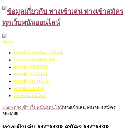
Skip
to
content
Menu
ทางเข้าเว็บพนันออนไลน์
เว็บตรงแจกเครดิตฟรี
ทางเข้า SBOBET
ทางเข้า UFABET
ทางเข้า BETFLIX
ทางเข้า LSM99
เว็บหวยออนไลน์
Home
ทางเข้า เว็บพนันออนไลน์
ทางเข้าเล่น MGM88 สมัคร
MGM88
ทางเข้าเล่น MGM88 สมัคร MGM88