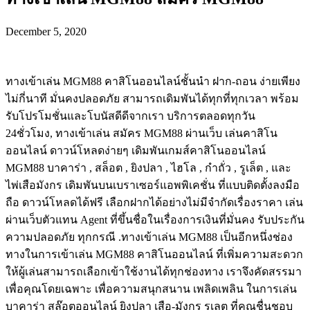
December 5, 2020
ทางเข้าเล่น MGM88 คาสิโนออนไลน์ชั้นนำ ฝาก-ถอน ง่ายเพียง
ไม่กี่นาที มั่นคงปลอดภัย สามารถเดิมพันได้ทุกที่ทุกเวลา พร้อม
รับโปรโมชั่นและโบนัสดีดีจากเรา บริการตลอดทุกวัน
24ชั่วโมง, ทางเข้าเล่น สมัคร MGM88 ผ่านเว็บ เล่นคาสิโน
ออนไลน์ ดาวน์โหลดง่ายๆ เดิมพันเกมส์คาสิโนออนไลน์
MGM88 บาคาร่า , สล็อต , ยิงปลา , ไฮโล , กำถั่ว , รูเล็ต , และ
ไพ่เสือมังกร เดิมพันบนเบราเซอร์แอพพิเคชั่น ที่แบบติดตั้งลงมือ
ถือ ดาวน์โหลดได้ฟรี เลือกฝากได้อย่างไม่มีจำกัดเรื่องราคา เล่น
ผ่านเว็บตัวแทน Agent ที่ขึ้นชื่อในเรื่องการเงินที่มั่นคง รับประกัน
ความปลอดภัย ทุกกรณี .ทางเข้าเล่น MGM88 เป็นอีกหนึ่งช่อง
ทางในการเข้าเล่น MGM88 คาสิโนออนไลน์ ที่เพิ่มความสะดวก
ให้ผู้เล่นสามารถเลือกเข้าใช้งานได้ทุกช่องทาง เราจึงคัดสรรมา
เพื่อคุณโดยเฉพาะ เพื่อความสนุกสนาน เพลิดเพลิน ในการเล่น
บาคาร่า สล๊อตออนไลน์ ยิงปลา เสือ-มังกร รูเลต ที่คุณชื่นชอบ