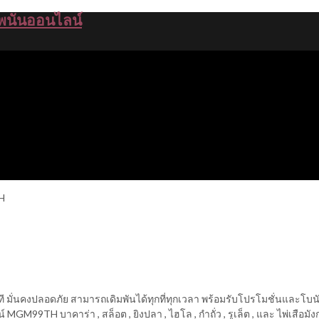
H
ี มั่นคงปลอดภัย สามารถเดิมพันได้ทุกที่ทุกเวลา พร้อมรับโปรโมชั่นและโบ
M99TH บาคาร่า , สล็อต , ยิงปลา , ไฮโล , กำถั่ว , รูเล็ต , และ ไพ่เสือมัง