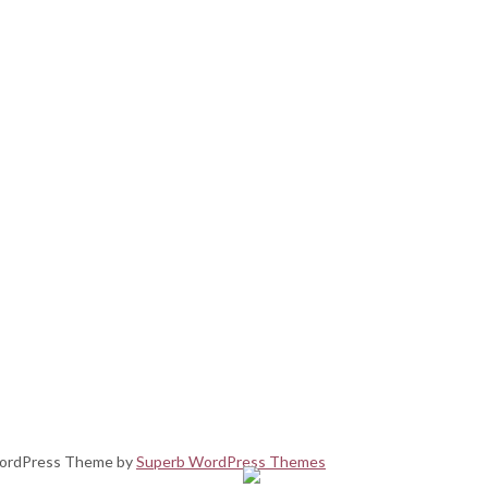
ordPress Theme by
Superb WordPress Themes