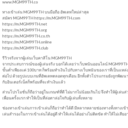
www.MGM99TH.co
ทางเข้าเล่น MGM99TH บนมือถือ อัพเดทใหม่ล่าสุด
สมัคร MGM99TH https://m.MGM99TH.com
https://m.MGM99TH.net
https://m.MGM99TH.org
https://m.MGM99TH.co.th
https://m.MGM99TH.online
https://m.MGM99TH.club
รีวิวจริงจากผู้เล่นเว็บคาสิโน MGM99TH
จากประสบการณ์ของผู้เล่นจริง บอกได้เลยว่าเว็บพนันออนไลน์ MGM99TH เป็นเ
ขั้นต่ำเพียงแค่ 100บาท ก็พร้อมทำเงินไปกับทางเว็บพนันของเราที่เป็นแหล่
ต่อไป ด้วยรูปแบบเกมที่อัพเดทตลอดทุกเดือน อีกทั้งตัวโปรแกรมยังถูกพัฒนา
กับอินเตอร์เน็ตก็พร้อมที่จะทำเงินแล้ว
ส่วนโปรโมชั่นก็ถือว่าอยู่ในเกณฑ์ที่ดี ไม่มากไม่น้อยเกินไป จึงทำให้
เพื่อนครั้งแรก ทำให้เป็นที่ล่อตาล่อใจกับผู้เล่นทั้งหลาย
ช่องทางเข้าเล่นการเข้าเล่นก็ถือว่าทำได้ดี มีหลากหลายช่องทางทั้งทางเข้
เล่นสำรองในการเข้าเล่นได้อยู่ดี ทำให้เล่นได้อย่างไม่ติดขัด ทำให้ไม่