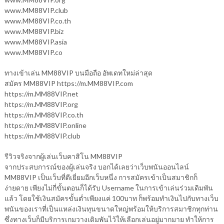
www.MM88VIP.club
www.MM88VIP.co.th
www.MM88VIP.biz
www.MM88VIP.asia
www.MM88VIP.co
ทางเข้าเล่น MM88VIP บนมือถือ อัพเดทใหม่ล่าสุด
สมัคร MM88VIP https://m.MM88VIP.com
https://m.MM88VIP.net
https://m.MM88VIP.org
https://m.MM88VIP.co.th
https://m.MM88VIP.online
https://m.MM88VIP.club
รีวิวจริงจากผู้เล่นเว็บคาสิโน MM88VIP
จากประสบการณ์ของผู้เล่นจริง บอกได้เลยว่าเว็บพนันออนไลน์
MM88VIP เป็นเว็บที่ดีเยี่ยมอีกเว็บหนึ่ง การสมัครเข้าเป็นสมาชิกก็
ง่ายดาย เพียงไม่กี่ขั้นตอนก็ได้รับ Username ในการเข้าเล่นร่วมเดิมพัน
แล้ว โดยใช้เงินสมัครขั้นต่ำเพียงแค่ 100บาท ก็พร้อมทำเงินไปกับทางเว็บ
พนันของเราที่เป็นแหล่งเงินทุนขนาดใหญ่พร้อมให้บริการสมาชิกทุกท่าน
ซึ่งทางเว็บก็มีบริการเกมวางเดิมพันไว้ให้เลือกเล่นอยู่มากมาย ทำให้การ