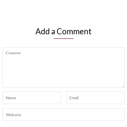
Add a Comment