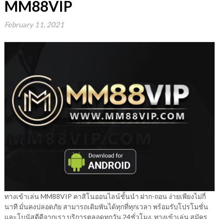
MM88VIP
February 11, 2021
ทางเข้าเล่น MM88VIP คาสิโนออนไลน์ชั้นนำ ฝาก-ถอน ง่ายเพียงไม่กี่
นาที มั่นคงปลอดภัย สามารถเดิมพันได้ทุกที่ทุกเวลา พร้อมรับโปรโมชั่น
และโบนัสดีดีจากเรา บริการตลอดทุกวัน 24ชั่วโมง, ทางเข้าเล่น สมัคร