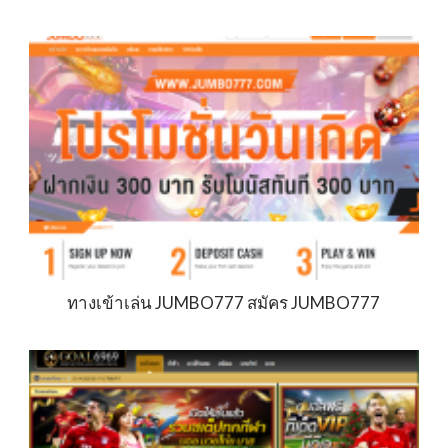
ทางเข้าเล่น JUMBO777 สมัคร JUMBO777