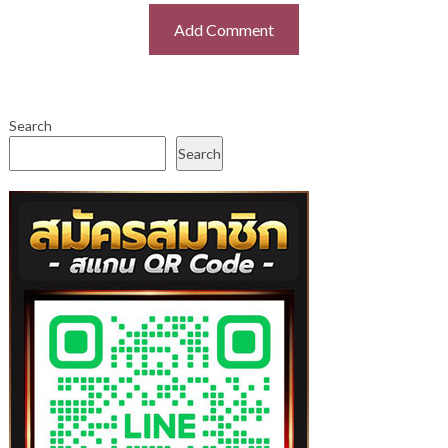
Search
Search