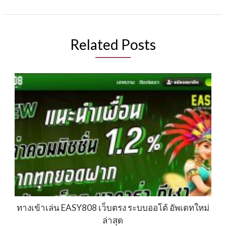
Related Posts
ทางเข้าเล่น EASY808 เว็บตรง ระบบออโต้ อัพเดทใหม่
ล่าสุด