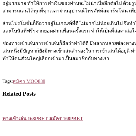
อยู่มากมาย ทำให้การทำเงินของท่านจะไม่น่าเบื่ออีกต่อไป ด้วยร
สามารถเล่นได้ทุกที่ทุกเวลาผ่านอุปกรณ์โทรศัพท์สมาร์ทโฟน เพียงแ
ส่วนโปรโมชั่นก็ถือว่าอยู่ในเกณฑ์ที่ดี ไม่มากไม่น้อยเกินไป จ
และโบนัสที่ฟรีๆจากยอดฝากเพื่อนครั้งแรก ทำให้เป็นที่ล่อตาล่อใจก
ช่องทางเข้าเล่นการเข้าเล่นก็ถือว่าทำได้ดี มีหลากหลายช่องทาง
เล่นหนึ่งมีปัญหาก็ยังมีทางเข้าเล่นสำรองในการเข้าเล่นได้อยู่ดี
ทำให้คนส่วนใหญ่เลือกเข้ามาเป็นสมาชิกกับทางเรา
Tags:
สมัคร MOO888
Related Posts
ทางเข้าเล่น 168PBET สมัคร 168PBET