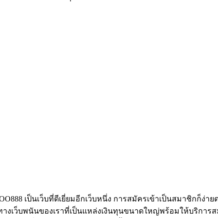
 เป็นเว็บที่ดีเยี่ยมอีกเว็บหนึ่ง การสมัครเข้าเป็นสมาชิกก็ง่ายดา
บทางเว็บพนันของเราที่เป็นแหล่งเงินทุนขนาดใหญ่พร้อมให้บริการสมา