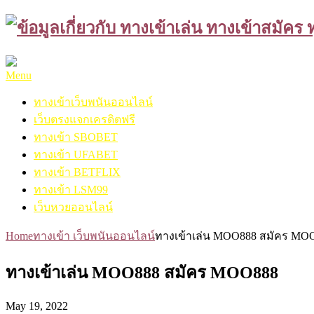
Skip
to
content
Menu
ทางเข้าเว็บพนันออนไลน์
เว็บตรงแจกเครดิตฟรี
ทางเข้า SBOBET
ทางเข้า UFABET
ทางเข้า BETFLIX
ทางเข้า LSM99
เว็บหวยออนไลน์
Home
ทางเข้า เว็บพนันออนไลน์
ทางเข้าเล่น MOO888 สมัคร MO
ทางเข้าเล่น MOO888 สมัคร MOO888
May 19, 2022