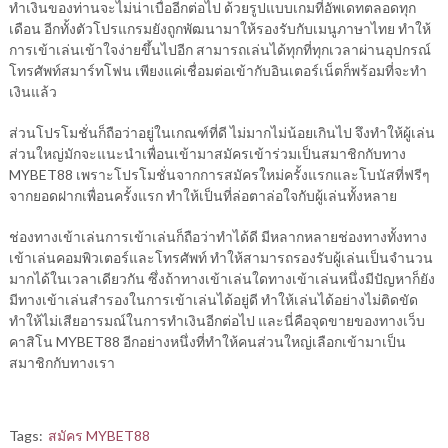
ทำเงินของท่านจะไม่น่าเบื่ออีกต่อไป ด้วยรูปแบบเกมที่อัพเดทตลอดทุก
เดือน อีกทั้งตัวโปรแกรมยังถูกพัฒนามาให้รองรับกับเมนูภาษาไทย ทำให้
การเข้าเล่นเข้าใจง่ายขึ้นไปอีก สามารถเล่นได้ทุกที่ทุกเวลาผ่านอุปกรณ์
โทรศัพท์สมาร์ทโฟน เพียงแค่เชื่อมต่อเข้ากับอินเตอร์เน็ตก็พร้อมที่จะทำ
เงินแล้ว
ส่วนโปรโมชั่นก็ถือว่าอยู่ในเกณฑ์ที่ดี ไม่มากไม่น้อยเกินไป จึงทำให้ผู้เล่น
ส่วนใหญ่มักจะแนะนำเพื่อนเข้ามาสมัครเข้าร่วมเป็นสมาชิกกับทาง
MYBET88 เพราะโปรโมชั่นจากการสมัครใหม่ครั้งแรกและโบนัสที่ฟรีๆ
จากยอดฝากเพื่อนครั้งแรก ทำให้เป็นที่ล่อตาล่อใจกับผู้เล่นทั้งหลาย
ช่องทางเข้าเล่นการเข้าเล่นก็ถือว่าทำได้ดี มีหลากหลายช่องทางทั้งทาง
เข้าเล่นคอมพิวเตอร์และโทรศัพท์ ทำให้สามารถรองรับผู้เล่นเป็นจำนวน
มากได้ในเวลาเดียวกัน ซึ่งถ้าทางเข้าเล่นใดทางเข้าเล่นหนึ่งมีปัญหาก็ยัง
มีทางเข้าเล่นสำรองในการเข้าเล่นได้อยู่ดี ทำให้เล่นได้อย่างไม่ติดขัด
ทำให้ไม่เสียอารมณ์ในการทำเงินอีกต่อไป และนี่คือจุดขายของทางเว็บ
คาสิโน MYBET88 อีกอย่างหนึ่งที่ทำให้คนส่วนใหญ่เลือกเข้ามาเป็น
สมาชิกกับทางเรา
Tags:
สมัคร MYBET88