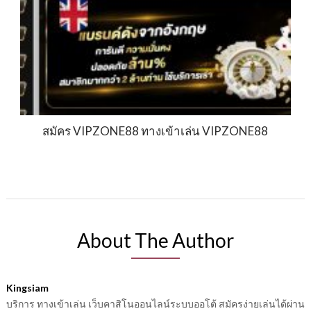
สมัคร VIPZONE88 ทางเข้าเล่น VIPZONE88
About The Author
Kingsiam
บริการ ทางเข้าเล่น เว็บคาสิโนออนไลน์ระบบออโต้ สมัครง่ายเล่นได้ผ่าน