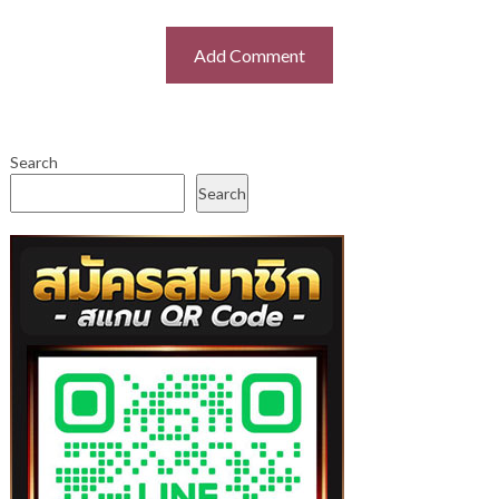
Search
Search