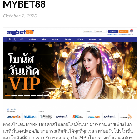
MYBET88
October 7, 2020
ทางเข้าเล่น MYBET88 คาสิโนออนไลน์ชั้นนำ ฝาก-ถอน ง่ายเพียงไม่กี่
นาที มั่นคงปลอดภัย สามารถเดิมพันได้ทุกที่ทุกเวลา พร้อมรับโปรโมชั่น
และโบนัสดีดีจากเรา บริการตลอดทุกวัน 24ชั่วโมง, ทางเข้าเล่น สมัคร