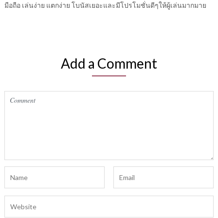
มือถือ เล่นง่าย แตกง่าย โบนัสเยอะและมีโปรโมชั่นดีๆให้ผู้เล่นมากมาย
Add a Comment