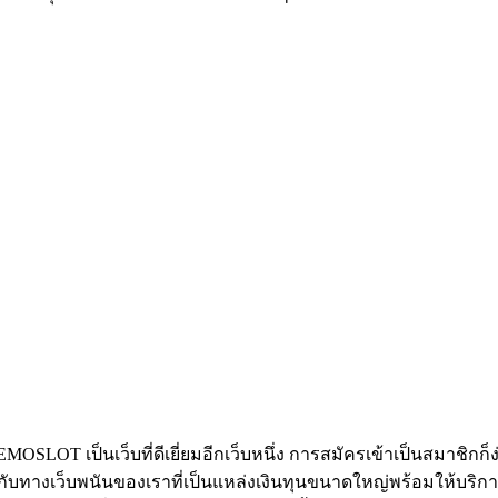
LOT เป็นเว็บที่ดีเยี่ยมอีกเว็บหนึ่ง การสมัครเข้าเป็นสมาชิกก็ง่า
ปกับทางเว็บพนันของเราที่เป็นแหล่งเงินทุนขนาดใหญ่พร้อมให้บริการ