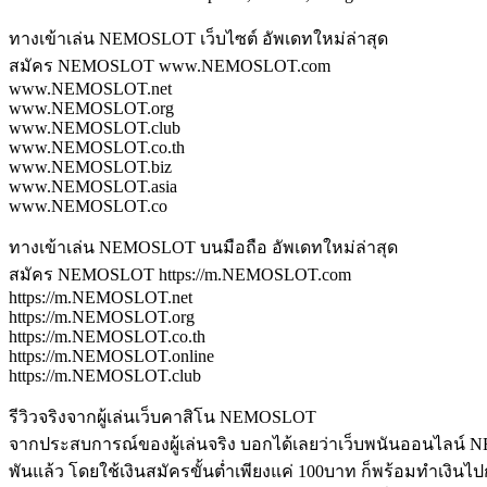
ทางเข้าเล่น NEMOSLOT เว็บไซต์ อัพเดทใหม่ล่าสุด
สมัคร NEMOSLOT www.NEMOSLOT.com
www.NEMOSLOT.net
www.NEMOSLOT.org
www.NEMOSLOT.club
www.NEMOSLOT.co.th
www.NEMOSLOT.biz
www.NEMOSLOT.asia
www.NEMOSLOT.co
ทางเข้าเล่น NEMOSLOT บนมือถือ อัพเดทใหม่ล่าสุด
สมัคร NEMOSLOT https://m.NEMOSLOT.com
https://m.NEMOSLOT.net
https://m.NEMOSLOT.org
https://m.NEMOSLOT.co.th
https://m.NEMOSLOT.online
https://m.NEMOSLOT.club
รีวิวจริงจากผู้เล่นเว็บคาสิโน NEMOSLOT
จากประสบการณ์ของผู้เล่นจริง บอกได้เลยว่าเว็บพนันออนไลน์ NEMOS
พันแล้ว โดยใช้เงินสมัครขั้นต่ำเพียงแค่ 100บาท ก็พร้อมทำเงินไ