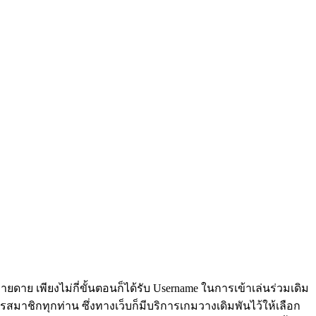
ยดาย เพียงไม่กี่ขั้นตอนก็ได้รับ Username ในการเข้าเล่นร่วมเดิม
สมาชิกทุกท่าน ซึ่งทางเว็บก็มีบริการเกมวางเดิมพันไว้ให้เลือก