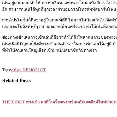
เล่นอยู่มากมาย ทำให้การทำเงินของท่านจะไม่น่าเบื่ออีกต่อไป ด
อีก สามารถเล่นได้ทุกที่ทุกเวลาผ่านอุปกรณ์โทรศัพท์สมาร์ทโฟน เพ
ส่วนโปรโมชั่นก็ถือว่าอยู่ในเกณฑ์ที่ดี ไม่มากไม่น้อยเกินไป จ
แรกและโบนัสที่ฟรีๆจากยอดฝากเพื่อนครั้งแรก ทำให้เป็นที่ล่อตาล่
ช่องทางเข้าเล่นการเข้าเล่นก็ถือว่าทำได้ดี มีหลากหลายช่องทาง
เล่นหนึ่งมีปัญหาก็ยังมีทางเข้าเล่นสำรองในการเข้าเล่นได้อยู่ด
ที่ทำให้คนส่วนใหญ่เลือกเข้ามาเป็นสมาชิกกับทางเรา
Tags:
สมัคร NEMOSLOT
Related Posts
THEX1BET ทางเข้า คาสิโนเว็บตรง พร้อมอัปเดตลิงค์ใหม่ล่าสุด