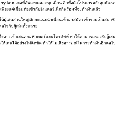
้วยรูปแบบเกมที่อัพเดทตลอดทุกเดือน อีกทั้งตัวโปรแกรมยังถูกพัฒน
ียงแค่เชื่อมต่อเข้ากับอินเตอร์เน็ตก็พร้อมที่จะทำเงินแล้ว
ึงทำให้ผู้เล่นส่วนใหญ่มักจะแนะนำเพื่อนเข้ามาสมัครเข้าร่วมเป็
อใจกับผู้เล่นทั้งหลาย
ทั้งทางเข้าเล่นคอมพิวเตอร์และโทรศัพท์ ทำให้สามารถรองรับผู้เล่
ี ทำให้เล่นได้อย่างไม่ติดขัด ทำให้ไม่เสียอารมณ์ในการทำเงินอีก