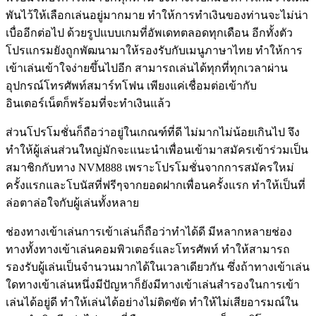
พันไว้ให้เลือกเล่นอยู่มากมาย ทำให้การทำเงินของท่านจะไม่น่า
เบื่ออีกต่อไป ด้วยรูปแบบเกมที่อัพเดทตลอดทุกเดือน อีกทั้งตัว
โปรแกรมยังถูกพัฒนามาให้รองรับกับเมนูภาษาไทย ทำให้การ
เข้าเล่นเข้าใจง่ายขึ้นไปอีก สามารถเล่นได้ทุกที่ทุกเวลาผ่าน
อุปกรณ์โทรศัพท์สมาร์ทโฟน เพียงแค่เชื่อมต่อเข้ากับ
อินเตอร์เน็ตก็พร้อมที่จะทำเงินแล้ว
ส่วนโปรโมชั่นก็ถือว่าอยู่ในเกณฑ์ที่ดี ไม่มากไม่น้อยเกินไป จึง
ทำให้ผู้เล่นส่วนใหญ่มักจะแนะนำเพื่อนเข้ามาสมัครเข้าร่วมเป็น
สมาชิกกับทาง NVM888 เพราะโปรโมชั่นจากการสมัครใหม่
ครั้งแรกและโบนัสที่ฟรีๆจากยอดฝากเพื่อนครั้งแรก ทำให้เป็นที่
ล่อตาล่อใจกับผู้เล่นทั้งหลาย
ช่องทางเข้าเล่นการเข้าเล่นก็ถือว่าทำได้ดี มีหลากหลายช่อง
ทางทั้งทางเข้าเล่นคอมพิวเตอร์และโทรศัพท์ ทำให้สามารถ
รองรับผู้เล่นเป็นจำนวนมากได้ในเวลาเดียวกัน ซึ่งถ้าทางเข้าเล่น
ใดทางเข้าเล่นหนึ่งมีปัญหาก็ยังมีทางเข้าเล่นสำรองในการเข้า
เล่นได้อยู่ดี ทำให้เล่นได้อย่างไม่ติดขัด ทำให้ไม่เสียอารมณ์ใน