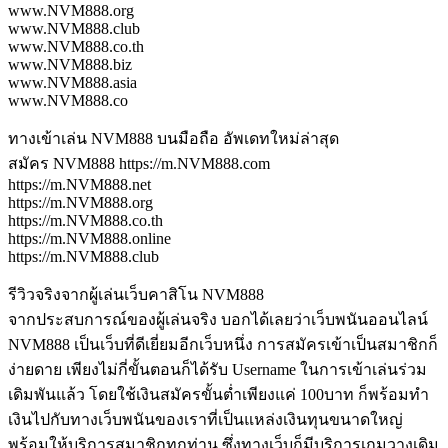
www.NVM888.org
www.NVM888.club
www.NVM888.co.th
www.NVM888.biz
www.NVM888.asia
www.NVM888.co
ทางเข้าเล่น NVM888 บนมือถือ อัพเดทใหม่ล่าสุด
สมัคร NVM888 https://m.NVM888.com
https://m.NVM888.net
https://m.NVM888.org
https://m.NVM888.co.th
https://m.NVM888.online
https://m.NVM888.club
รีวิวจริงจากผู้เล่นเว็บคาสิโน NVM888
จากประสบการณ์ของผู้เล่นจริง บอกได้เลยว่าเว็บพนันออนไลน์
NVM888 เป็นเว็บที่ดีเยี่ยมอีกเว็บหนึ่ง การสมัครเข้าเป็นสมาชิกก็
ง่ายดาย เพียงไม่กี่ขั้นตอนก็ได้รับ Username ในการเข้าเล่นร่วม
เดิมพันแล้ว โดยใช้เงินสมัครขั้นต่ำเพียงแค่ 100บาท ก็พร้อมทำ
เงินไปกับทางเว็บพนันของเราที่เป็นแหล่งเงินทุนขนาดใหญ่
พร้อมให้บริการสมาชิกทุกท่าน ซึ่งทางเว็บก็มีบริการเกมวางเดิม