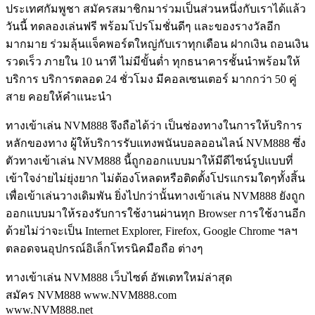
ประเทศกัมพูชา สมัครสมาชิกมาร่วมเป็นส่วนหนึ่งกับเราได้แล้ว
วันนี้ ทดลองเล่นฟรี พร้อมโปรโมชั่นดีๆ และของรางวัลอีก
มากมาย ร่วมลุ้นแจ็คพอร์ตใหญ่กับเราทุกเดือน ฝากเงิน ถอนเงิน
รวดเร็ว ภายใน 10 นาที ไม่มีขั้นต่ำ ทุกธนาคารชั้นนำพร้อมให้
บริการ บริการตลอด 24 ชั่วโมง มีคอลเซนเตอร์ มากกว่า 50 คู่
สาย คอยให้คำแนะนำ
ทางเข้าเล่น NVM888 จึงถือได้ว่า เป็นช่องทางในการให้บริการ
หลักของทาง ผู้ให้บริการรับแทงพนันบอลออนไลน์ NVM888 ซึ่ง
ตัวทางเข้าเล่น NVM888 นี้ถูกออกแบบมาให้มีดีไซน์รูปแบบที่
เข้าใจง่ายไม่ยุ่งยาก ไม่ต้องโหลดหรือติดตั้งโปรแกรมใดๆทั้งสิ้น
เพื่อเข้าเล่นวางเดิมพัน ยิ่งไปกว่านั้นทางเข้าเล่น NVM888 ยังถูก
ออกแบบมาให้รองรับการใช้งานผ่านทุก Browser การใช้งานอีก
ด้วยไม่ว่าจะเป็น Internet Explorer, Firefox, Google Chrome ฯลฯ
ตลอดจนอุปกรณ์อิเล็กโทรนิคมือถือ ต่างๆ
ทางเข้าเล่น NVM888 เว็บไซต์ อัพเดทใหม่ล่าสุด
สมัคร NVM888 www.NVM888.com
www.NVM888.net