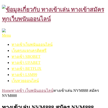
Skip
to
content
Menu
ทางเข้าเว็บพนันออนไลน์
เว็บตรงแจกเครดิตฟรี
ทางเข้า SBOBET
ทางเข้า UFABET
ทางเข้า BETFLIX
ทางเข้า LSM99
เว็บหวยออนไลน์
Home
ทางเข้า เว็บพนันออนไลน์
ทางเข้าเล่น NVM888 สมัคร
NVM888
ทางเข้าเล่น NVM888 สมัคร NVM888