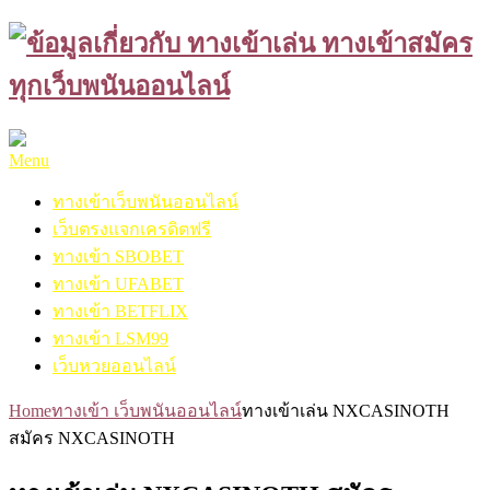
Skip
to
content
Menu
ทางเข้าเว็บพนันออนไลน์
เว็บตรงแจกเครดิตฟรี
ทางเข้า SBOBET
ทางเข้า UFABET
ทางเข้า BETFLIX
ทางเข้า LSM99
เว็บหวยออนไลน์
Home
ทางเข้า เว็บพนันออนไลน์
ทางเข้าเล่น NXCASINOTH
สมัคร NXCASINOTH