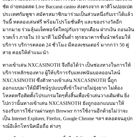
ชัด ถ่ายทอดสด Live Baccarat casino ส่งตรงจาก คาสิโนปอยเปต
ประเทศกัมพูชา สมัครสมาชิกมาร่วมเป็นส่วนหนึ่งกับเราได้แล้ว
วันนี้ ทดลองเล่นฟรี พร้อมโปรโมชั่นดีๆ และของรางวัลอีก
มากมาย ร่วมลุ้นแจ็คพอร์ตใหญ่กับเราทุกเดือน ฝากเงิน ถอนเงิน
รวดเร็ว ภายใน 10 นาที ไม่มีขั้นต่ำ ทุกธนาคารชั้นนำพร้อมให้
บริการ บริการตลอด 24 ชั่วโมง มีคอลเซนเตอร์ มากกว่า 50 คู่
สาย คอยให้คำแนะนำ
ทางเข้าเล่น NXCASINOTH จึงถือได้ว่า เป็นช่องทางในการให้
บริการหลักของทาง ผู้ให้บริการรับแทงพนันบอลออนไลน์
NXCASINOTH ซึ่งตัวทางเข้าเล่น NXCASINOTH นี้ถูก
ออกแบบมาให้มีดีไซน์รูปแบบที่เข้าใจง่ายไม่ยุ่งยาก ไม่ต้อง
โหลดหรือติดตั้งโปรแกรมใดๆทั้งสิ้นเพื่อเข้าเล่นวางเดิมพัน ยิ่ง
ไปกว่านั้นทางเข้าเล่น NXCASINOTH ยังถูกออกแบบมาให้
รองรับการใช้งานผ่านทุก Browser การใช้งานอีกด้วยไม่ว่าจะ
เป็น Internet Explorer, Firefox, Google Chrome ฯลฯ ตลอดจนอุปก
รณ์อิเล็กโทรนิคมือถือ ต่างๆ