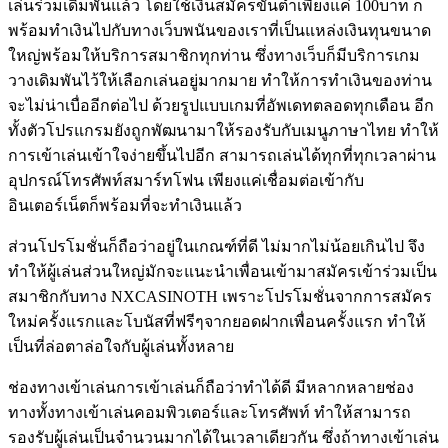
เล่นร่วมเดิมพันแล้ว โดยใช้เงินสมัครขั้นต่ำเพียงแค่ 100บาท ก็
พร้อมทำเงินไปกับทางเว็บพนันของเราที่เป็นแหล่งเงินทุนขนาด
ใหญ่พร้อมให้บริการสมาชิกทุกท่าน ซึ่งทางเว็บก็มีบริการเกม
วางเดิมพันไว้ให้เลือกเล่นอยู่มากมาย ทำให้การทำเงินของท่าน
จะไม่น่าเบื่ออีกต่อไป ด้วยรูปแบบเกมที่อัพเดทตลอดทุกเดือน อีก
ทั้งตัวโปรแกรมยังถูกพัฒนามาให้รองรับกับเมนูภาษาไทย ทำให้
การเข้าเล่นเข้าใจง่ายขึ้นไปอีก สามารถเล่นได้ทุกที่ทุกเวลาผ่าน
อุปกรณ์โทรศัพท์สมาร์ทโฟน เพียงแค่เชื่อมต่อเข้ากับ
อินเตอร์เน็ตก็พร้อมที่จะทำเงินแล้ว
ส่วนโปรโมชั่นก็ถือว่าอยู่ในเกณฑ์ที่ดี ไม่มากไม่น้อยเกินไป จึง
ทำให้ผู้เล่นส่วนใหญ่มักจะแนะนำเพื่อนเข้ามาสมัครเข้าร่วมเป็น
สมาชิกกับทาง NXCASINOTH เพราะโปรโมชั่นจากการสมัคร
ใหม่ครั้งแรกและโบนัสที่ฟรีๆจากยอดฝากเพื่อนครั้งแรก ทำให้
เป็นที่ล่อตาล่อใจกับผู้เล่นทั้งหลาย
ช่องทางเข้าเล่นการเข้าเล่นก็ถือว่าทำได้ดี มีหลากหลายช่อง
ทางทั้งทางเข้าเล่นคอมพิวเตอร์และโทรศัพท์ ทำให้สามารถ
รองรับผู้เล่นเป็นจำนวนมากได้ในเวลาเดียวกัน ซึ่งถ้าทางเข้าเล่น