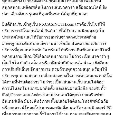
ทุกช่องทาง เราจึงคัดสรรมาเพื่อคุณโดยเฉพาะ เพื่อความ
สนุกสนาน เพลิดเพลิน ในการเล่นบาคาร่า สล๊อตออนไลน์ ยิง
ปลา เสือ-มังกร รูเลต ที่คุณชื่นชอบได้ทุกที่ทุกเวลา
ยินดีต้อนรับเข้าสู่เว็บ NXCASINOTH.com เราคือเว็บไซต์ให้
บริการ คาสิโนออนไลน์ อันดับ 1 ที่ได้รับความนิยมสูงสุดใน
ประเทศไทย และได้รับการยอมรับจากต่างประเทศด้วย
มาตรฐานระดับสากล มีความน่าเชื่อถือ มั่นคง ปลอดภัย การ
บริการที่สุดแสนประทับใจ พร้อมให้บริการเดิมพันเกมคาสิโนที่
หลากหลาย มีเกมให้เลือกเล่นมากมาย ไม่ว่าจะเป็น บาคาร่า รู
เล็ต ไฮโล กำถั่ว สล็อต หรือ เดิมพันกีฬาออนไลน์ และยังมีเกม
การเดิมพันอื่นๆ อีกมากมาย ครบถ้วนทุกความสนุก พร้อมให้
บริการทุกท่าน สามารถเลือกช่องทางในการเข้าเล่นเกมคาสิโน
ได้ตามที่ท่านต้องการ ไม่ว่าจะเป็น เล่นผ่านเว็บ แบบไม่ต้อง
ดาวน์โหลดโปรแกรมมาติดตั้ง และเล่นผ่านมือถือ รองรับทั้ง
iPad,iPhone และ Android สามารถเล่นได้ทุกระบบเครือข่าย
อินเตอร์เน็ต มีประสิทธิภาพ ทั้งบนเว็บไซต์และโทรศัพท์มือถือ
หรือจะดาวน์โหลดโปรแกรมมาติดตั้งบนเครื่องคอมพิวเตอร์ PC
เพื่อความสะดวกรวดเร็วในการใช้งาน ภาพและเสียงสวยสดคม