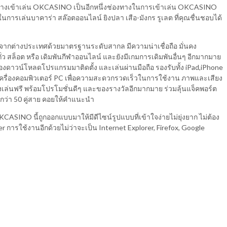
รณี .ทางเข้าเล่น OKCASINO เป็นอีกหนึ่งช่องทางในการเข้าเล่น OKCASINO
นการเล่นบาคาร่า สล๊อตออนไลน์ ยิงปลา เสือ-มังกร รูเลต ที่คุณชื่นชอบได้
ับจากต่างประเทศด้วยมาตรฐานระดับสากล มีความน่าเชื่อถือ มั่นคง
่ว สล็อต หรือ เดิมพันกีฬาออนไลน์ และยังมีเกมการเดิมพันอื่นๆ อีกมากมาย
องดาวน์โหลดโปรแกรมมาติดตั้ง และเล่นผ่านมือถือ รองรับทั้ง iPad,iPhone
เครื่องคอมพิวเตอร์ PC เพื่อความสะดวกรวดเร็วในการใช้งาน ภาพและเสียง
เล่นฟรี พร้อมโปรโมชั่นดีๆ และของรางวัลอีกมากมาย ร่วมลุ้นแจ็คพอร์ต
กกว่า 50 คู่สาย คอยให้คำแนะนำ
SINO นี้ถูกออกแบบมาให้มีดีไซน์รูปแบบที่เข้าใจง่ายไม่ยุ่งยาก ไม่ต้อง
 การใช้งานอีกด้วยไม่ว่าจะเป็น Internet Explorer, Firefox, Google