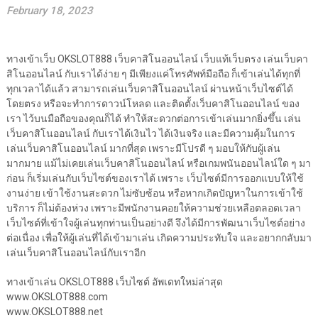
February 18, 2023
ทางเข้าเว็บ OKSLOT888 เว็บคาสิโนออนไลน์ เว็บแท้เว็บตรง เล่นเว็บคา
สิโนออนไลน์ กับเราได้ง่าย ๆ มีเพียงแค่โทรศัพท์มือถือ ก็เข้าเล่นได้ทุกที่
ทุกเวลาได้แล้ว สามารถเล่นเว็บคาสิโนออนไลน์ ผ่านหน้าเว็บไซต์ได้
โดยตรง หรือจะทำการดาวน์โหลด และติดตั้งเว็บคาสิโนออนไลน์ ของ
เรา ไว้บนมือถือของคุณก็ได้ ทำให้สะดวกต่อการเข้าเล่นมากยิ่งขึ้น เล่น
เว็บคาสิโนออนไลน์ กับเราได้เงินไว ได้เงินจริง และมีความคุ้มในการ
เล่นเว็บคาสิโนออนไลน์ มากที่สุด เพราะมีโปรดี ๆ มอบให้กับผู้เล่น
มากมาย แม้ไม่เคยเล่นเว็บคาสิโนออนไลน์ หรือเกมพนันออนไลน์ใด ๆ มา
ก่อน ก็เริ่มเล่นกับเว็บไซต์ของเราได้ เพราะ เว็บไซต์มีการออกแบบให้ใช้
งานง่าย เข้าใช้งานสะดวก ไม่ซับซ้อน หรือหากเกิดปัญหาในการเข้าใช้
บริการ ก็ไม่ต้องห่วง เพราะมีพนักงานคอยให้ความช่วยเหลือตลอดเวลา
เว็บไซต์ที่เข้าใจผู้เล่นทุกท่านเป็นอย่างดี จึงได้มีการพัฒนาเว็บไซต์อย่าง
ต่อเนื่อง เพื่อให้ผู้เล่นที่ได้เข้ามาเล่น เกิดความประทับใจ และอยากกลับมา
เล่นเว็บคาสิโนออนไลน์กับเราอีก
ทางเข้าเล่น OKSLOT888 เว็บไซต์ อัพเดทใหม่ล่าสุด
www.OKSLOT888.com
www.OKSLOT888.net