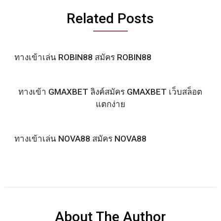
Related Posts
ทางเข้าเล่น ROBIN88 สมัคร ROBIN88
ทางเข้า GMAXBET ลิงค์สมัคร GMAXBET เว็บสล็อต
แตกง่าย
ทางเข้าเล่น NOVA88 สมัคร NOVA88
About The Author