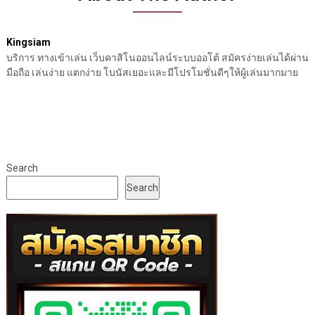
Kingsiam
บริการ ทางเข้าเล่น เว็บคาสิโนออนไลน์ระบบออโต้ สมัครง่ายเล่นได้ผ่าน
มือถือ เล่นง่าย แตกง่าย โบนัสเยอะและมีโปรโมชั่นดีๆให้ผู้เล่นมากมาย
Search
Search