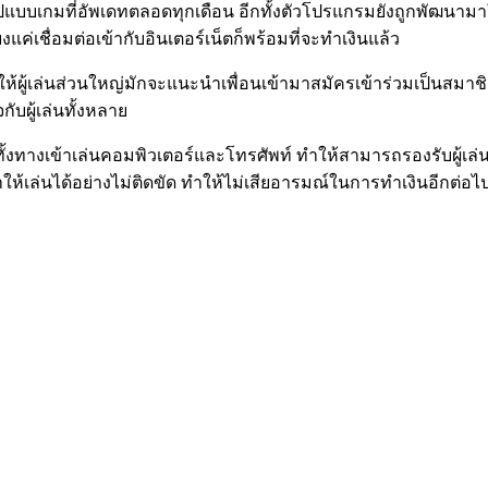
ูปแบบเกมที่อัพเดทตลอดทุกเดือน อีกทั้งตัวโปรแกรมยังถูกพัฒนามาใ
ค่เชื่อมต่อเข้ากับอินเตอร์เน็ตก็พร้อมที่จะทำเงินแล้ว
ึงทำให้ผู้เล่นส่วนใหญ่มักจะแนะนำเพื่อนเข้ามาสมัครเข้าร่วมเป็
ับผู้เล่นทั้งหลาย
ทั้งทางเข้าเล่นคอมพิวเตอร์และโทรศัพท์ ทำให้สามารถรองรับผู้เล่
 ทำให้เล่นได้อย่างไม่ติดขัด ทำให้ไม่เสียอารมณ์ในการทำเงินอีกต่อ