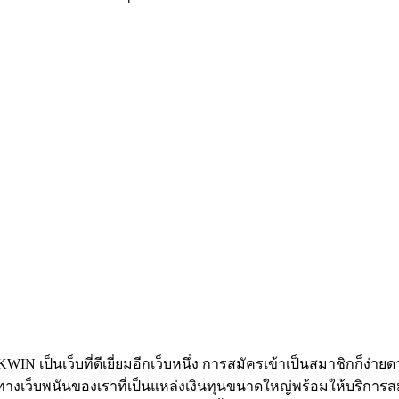
เป็นเว็บที่ดีเยี่ยมอีกเว็บหนึ่ง การสมัครเข้าเป็นสมาชิกก็ง่ายดาย
บทางเว็บพนันของเราที่เป็นแหล่งเงินทุนขนาดใหญ่พร้อมให้บริการสมา