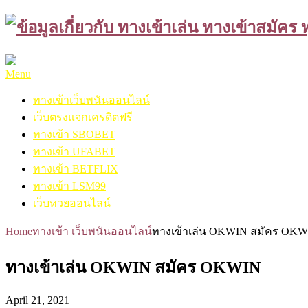
Skip
to
content
Menu
ทางเข้าเว็บพนันออนไลน์
เว็บตรงแจกเครดิตฟรี
ทางเข้า SBOBET
ทางเข้า UFABET
ทางเข้า BETFLIX
ทางเข้า LSM99
เว็บหวยออนไลน์
Home
ทางเข้า เว็บพนันออนไลน์
ทางเข้าเล่น OKWIN สมัคร OK
ทางเข้าเล่น OKWIN สมัคร OKWIN
April 21, 2021