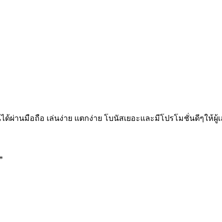
ด้ผ่านมือถือ เล่นง่าย แตกง่าย โบนัสเยอะและมีโปรโมชั่นดีๆให้ผู
*