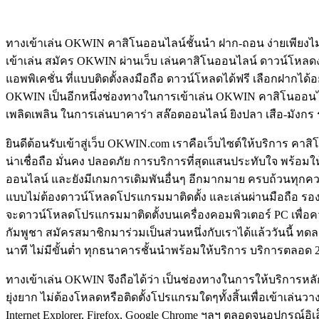
ทางเข้าเล่น OKWIN คาสิโนออนไลน์ชั้นนำ ฝาก-ถอน ง่ายเพียงไม่ก
เข้าเล่น สมัคร OKWIN ผ่านเว็บ เล่นคาสิโนออนไลน์ ดาวน์โหลดง่า
แอพพิเคชั่น ที่แบบติดตั้งลงมือถือ ดาวน์โหลดได้ฟรี เลือกฝากได้อย
OKWIN เป็นอีกหนึ่งช่องทางในการเข้าเล่น OKWIN คาสิโนออนไลน
เพลิดเพลิน ในการเล่นบาคาร่า สล๊อตออนไลน์ ยิงปลา เสือ-มังกร รู
ยินดีต้อนรับเข้าสู่เว็บ OKWIN.com เราคือเว็บไซต์ให้บริการ 
น่าเชื่อถือ มั่นคง ปลอดภัย การบริการที่สุดแสนประทับใจ พร้อมใ
ออนไลน์ และยังมีเกมการเดิมพันอื่นๆ อีกมากมาย ครบถ้วนทุกควา
แบบไม่ต้องดาวน์โหลดโปรแกรมมาติดตั้ง และเล่นผ่านมือถือ รองรับ
จะดาวน์โหลดโปรแกรมมาติดตั้งบนเครื่องคอมพิวเตอร์ PC เพื่
กัมพูชา สมัครสมาชิกมาร่วมเป็นส่วนหนึ่งกับเราได้แล้ววันนี้ ท
นาที ไม่มีขั้นต่ำ ทุกธนาคารชั้นนำพร้อมให้บริการ บริการตลอด 
ทางเข้าเล่น OKWIN จึงถือได้ว่า เป็นช่องทางในการให้บริการหลั
ยุ่งยาก ไม่ต้องโหลดหรือติดตั้งโปรแกรมใดๆทั้งสิ้นเพื่อเข้าเล่น
Internet Explorer, Firefox, Google Chrome ฯลฯ ตลอดจนอุปกรณ์อิเ