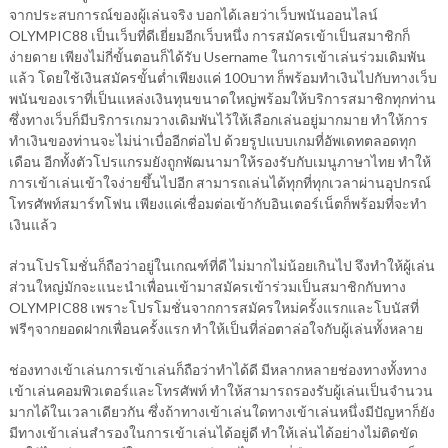
จากประสบการณ์ของผู้เล่นจริง บอกได้เลยว่าเว็บพนันออนไลน์
OLYMPIC88 เป็นเว็บที่ดีเยี่ยมอีกเว็บหนึ่ง การสมัครเข้าเป็นสมาชิกก็
ง่ายดาย เพียงไม่กี่ขั้นตอนก็ได้รับ Username ในการเข้าเล่นร่วมเดิมพัน
แล้ว โดยใช้เงินสมัครขั้นต่ำเพียงแค่ 100บาท ก็พร้อมทำเงินไปกับทางเว็บ
พนันของเราที่เป็นแหล่งเงินทุนขนาดใหญ่พร้อมให้บริการสมาชิกทุกท่าน
ซึ่งทางเว็บก็มีบริการเกมวางเดิมพันไว้ให้เลือกเล่นอยู่มากมาย ทำให้การ
ทำเงินของท่านจะไม่น่าเบื่ออีกต่อไป ด้วยรูปแบบเกมที่อัพเดทตลอดทุก
เดือน อีกทั้งตัวโปรแกรมยังถูกพัฒนามาให้รองรับกับเมนูภาษาไทย ทำให้
การเข้าเล่นเข้าใจง่ายขึ้นไปอีก สามารถเล่นได้ทุกที่ทุกเวลาผ่านอุปกรณ์
โทรศัพท์สมาร์ทโฟน เพียงแค่เชื่อมต่อเข้ากับอินเตอร์เน็ตก็พร้อมที่จะทำ
เงินแล้ว
ส่วนโปรโมชั่นก็ถือว่าอยู่ในเกณฑ์ที่ดี ไม่มากไม่น้อยเกินไป จึงทำให้ผู้เล่น
ส่วนใหญ่มักจะแนะนำเพื่อนเข้ามาสมัครเข้าร่วมเป็นสมาชิกกับทาง
OLYMPIC88 เพราะโปรโมชั่นจากการสมัครใหม่ครั้งแรกและโบนัสที่
ฟรีๆจากยอดฝากเพื่อนครั้งแรก ทำให้เป็นที่ล่อตาล่อใจกับผู้เล่นทั้งหลาย
ช่องทางเข้าเล่นการเข้าเล่นก็ถือว่าทำได้ดี มีหลากหลายช่องทางทั้งทาง
เข้าเล่นคอมพิวเตอร์และโทรศัพท์ ทำให้สามารถรองรับผู้เล่นเป็นจำนวน
มากได้ในเวลาเดียวกัน ซึ่งถ้าทางเข้าเล่นใดทางเข้าเล่นหนึ่งมีปัญหาก็ยัง
มีทางเข้าเล่นสำรองในการเข้าเล่นได้อยู่ดี ทำให้เล่นได้อย่างไม่ติดขัด