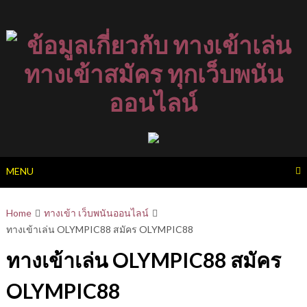
Skip
to
content
MENU
Home
ทางเข้า เว็บพนันออนไลน์
ทางเข้าเล่น OLYMPIC88 สมัคร OLYMPIC88
ทางเข้าเล่น OLYMPIC88 สมัคร
OLYMPIC88