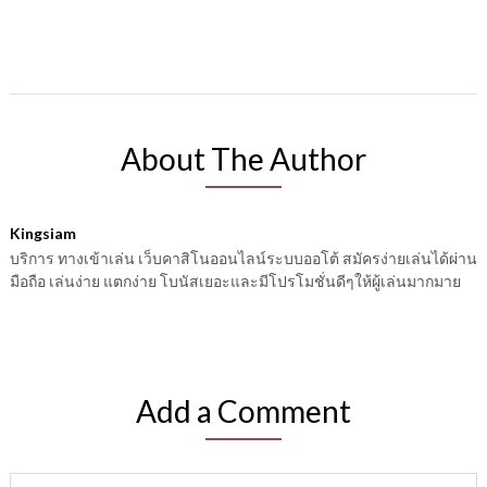
About The Author
Kingsiam
บริการ ทางเข้าเล่น เว็บคาสิโนออนไลน์ระบบออโต้ สมัครง่ายเล่นได้ผ่าน
มือถือ เล่นง่าย แตกง่าย โบนัสเยอะและมีโปรโมชั่นดีๆให้ผู้เล่นมากมาย
Add a Comment