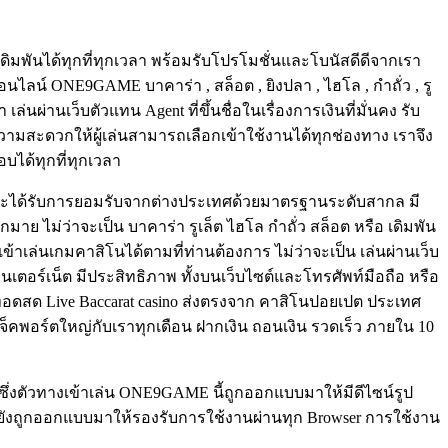
ิมพันได้ทุกที่ทุกเวลา พร้อมรับโปรโมชั่นและโบนัสดีดีจากเรา
ลน์ ONE9GAME บาคาร่า , สล็อต , ยิงปลา , ไฮโล , กำถั่ว , รู
่นผ่านเว็บตัวแทน Agent ที่ขึ้นชื่อในเรื่องการเงินที่มั่นคง รับ
มสะดวกให้ผู้เล่นสามารถเลือกเข้าใช้งานได้ทุกช่องทาง เราจึง
บได้ทุกที่ทุกเวลา
ย และได้รับการยอมรับจากต่างประเทศด้วยมาตรฐานระดับสากล มี
ย ไม่ว่าจะเป็น บาคาร่า รูเล็ต ไฮโล กำถั่ว สล็อต หรือ เดิมพัน
เล่นเกมคาสิโนได้ตามที่ท่านต้องการ ไม่ว่าจะเป็น เล่นผ่านเว็บ
เตอร์เน็ต มีประสิทธิภาพ ทั้งบนเว็บไซต์และโทรศัพท์มือถือ หรือ
ดสด Live Baccarat casino ส่งตรงจาก คาสิโนปอยเปต ประเทศ
จ็คพอร์ตใหญ่กับเราทุกเดือน ฝากเงิน ถอนเงิน รวดเร็ว ภายใน 10
่งตัวทางเข้าเล่น ONE9GAME นี้ถูกออกแบบมาให้มีดีไซน์รูป
AME ยังถูกออกแบบมาให้รองรับการใช้งานผ่านทุก Browser การใช้งาน