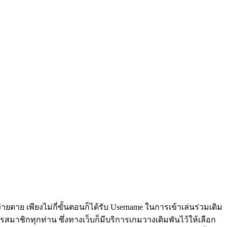
ยดาย เพียงไม่กี่ขั้นตอนก็ได้รับ Username ในการเข้าเล่นร่วมเดิม
สมาชิกทุกท่าน ซึ่งทางเว็บก็มีบริการเกมวางเดิมพันไว้ให้เลือก