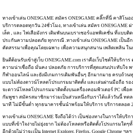
ทางเข้าเล่น ONE9GAME สมัคร ONE9GAME คลิ๊กที่นี่ คาสิโนออนไ
บริการตลอดทุกวัน 24ชั่วโมง, ทางเข้าเล่น สมัคร ONE9GAME ผ่าน
เล็ต , และ ไพ่เสือมังกร เดิมพันบนเบราเซอร์แอพพิเคชั่น ที่แบบติดต
ประกันความปลอดภัย ทุกกรณี .ทางเข้าเล่น ONE9GAME เป็นอีกหน
คัดสรรมาเพื่อคุณโดยเฉพาะ เพื่อความสนุกสนาน เพลิดเพลิน ในการ
ยินดีต้อนรับเข้าสู่เว็บ ONE9GAME.com เราคือเว็บไซต์ให้บริก
ความน่าเชื่อถือ มั่นคง ปลอดภัย การบริการที่สุดแสนประทับใจ พร
กีฬาออนไลน์ และยังมีเกมการเดิมพันอื่นๆ อีกมากมาย ครบถ้วนทุ
แบบไม่ต้องดาวน์โหลดโปรแกรมมาติดตั้ง และเล่นผ่านมือถือ รองรับ
จะดาวน์โหลดโปรแกรมมาติดตั้งบนเครื่องคอมพิวเตอร์ PC เพื่
กัมพูชา สมัครสมาชิกมาร่วมเป็นส่วนหนึ่งกับเราได้แล้ววันนี้ ท
นาที ไม่มีขั้นต่ำ ทุกธนาคารชั้นนำพร้อมให้บริการ บริการตลอด 
ทางเข้าเล่น ONE9GAME จึงถือได้ว่า เป็นช่องทางในการให้บริ
แบบที่เข้าใจง่ายไม่ยุ่งยาก ไม่ต้องโหลดหรือติดตั้งโปรแกรมใดๆท
อีกด้วยไม่ว่าจะเป็น Internet Explorer, Firefox, Google Chrome 