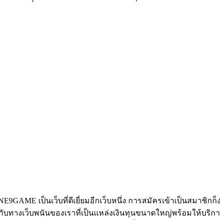
AME เป็นเว็บที่ดีเยี่ยมอีกเว็บหนึ่ง การสมัครเข้าเป็นสมาชิกก็ง่า
ปกับทางเว็บพนันของเราที่เป็นแหล่งเงินทุนขนาดใหญ่พร้อมให้บริการ