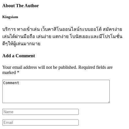
About The Author
Kingsiam
บริการ ทางเข้าเล่น เว็บคาสิโนออนไลน์ระบบออโต้ สมัครง่าย
เล่นได้ผ่านมือถือ เล่นง่าย แตกง่าย โบนัสเยอะและมีโปรโมชั่น
ดีๆให้ผู้เล่นมากมาย
Add a Comment
Your email address will not be published.
Required fields are
marked
*