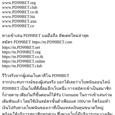
www.PD99BET.org
www.PD99BET.club
www.PD99BET.co.th
www.PD99BET.biz
www.PD99BET.asia
www.PD99BET.co
ทางเข้าเล่น PD99BET บนมือถือ อัพเดทใหม่ล่าสุด
สมัคร PD99BET https://m.PD99BET.com
https://m.PD99BET.net
https://m.PD99BET.org
https://m.PD99BET.co.th
https://m.PD99BET.online
https://m.PD99BET.club
รีวิวจริงจากผู้เล่นเว็บคาสิโน PD99BET
จากประสบการณ์ของผู้เล่นจริง บอกได้เลยว่าเว็บพนันออนไลน์
PD99BET เป็นเว็บที่ดีเยี่ยมอีกเว็บหนึ่ง การสมัครเข้าเป็นสมาชิก
ก็ง่ายดาย เพียงไม่กี่ขั้นตอนก็ได้รับ Username ในการเข้าเล่นร่วม
เดิมพันแล้ว โดยใช้เงินสมัครขั้นต่ำเพียงแค่ 100บาท ก็พร้อมทำ
เงินไปกับทางเว็บพนันของเราที่เป็นแหล่งเงินทุนขนาดใหญ่
พร้อมให้บริการสมาชิกทุกท่าน ซึ่งทางเว็บก็มีบริการเกมวางเดิม