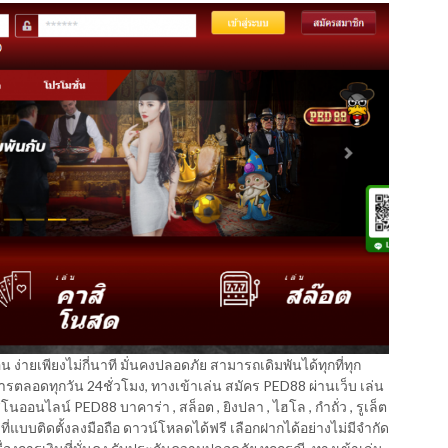
่ายเพียงไม่กี่นาที มั่นคงปลอดภัย สามารถเดิมพันได้ทุกที่ทุก
รตลอดทุกวัน 24ชั่วโมง, ทางเข้าเล่น สมัคร PED88 ผ่านเว็บ เล่น
อนไลน์ PED88 บาคาร่า , สล็อต , ยิงปลา , ไฮโล , กำถั่ว , รูเล็ต
ที่แบบติดตั้งลงมือถือ ดาวน์โหลดได้ฟรี เลือกฝากได้อย่างไม่มีจำกัด