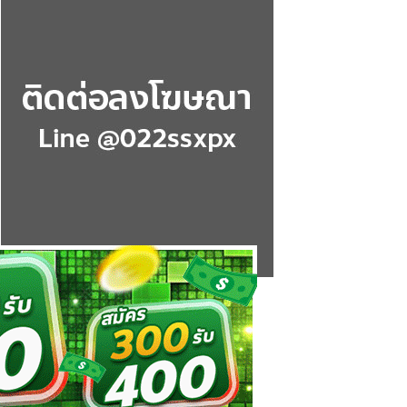
UP2BET