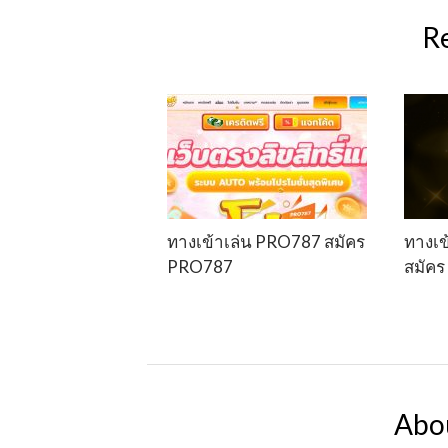
R
ทางเข้าเล่น PRO787 สมัคร
ทางเ
PRO787
สมัค
Abo