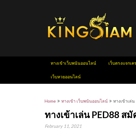
Skip
to
content
ทางเข้าเว็บพนันออนไลน์
เว็บตรงแจกเคร
เว็บหวยออนไลน์
Home
ทางเข้า เว็บพนันออนไลน์
ทางเข้าเล่
ทางเข้าเล่น PED88 สม
February 11, 2021