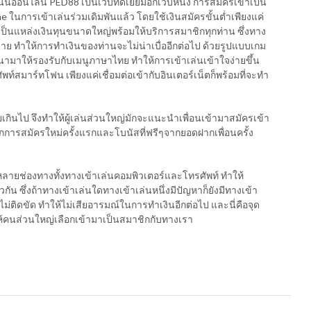
ออนไลน์ PED88 เป็นเว็บที่ดีเยี่ยมอีกเว็บหนึ่ง การสมัครเข้าเป็น
me ในการเข้าเล่นร่วมเดิมพันแล้ว โดยใช้เงินสมัครขั้นต่ำเพียงแค่
เป็นแหล่งเงินทุนขนาดใหญ่พร้อมให้บริการสมาชิกทุกท่าน ซึ่งทาง
ากมาย ทำให้การทำเงินของท่านจะไม่น่าเบื่ออีกต่อไป ด้วยรูปแบบเกม
ฒนามาให้รองรับกับเมนูภาษาไทย ทำให้การเข้าเล่นเข้าใจง่ายขึ้น
พท์สมาร์ทโฟน เพียงแค่เชื่อมต่อเข้ากับอินเตอร์เน็ตก็พร้อมที่จะทำ
้อยเกินไป จึงทำให้ผู้เล่นส่วนใหญ่มักจะแนะนำเพื่อนเข้ามาสมัครเข้า
การสมัครใหม่ครั้งแรกและโบนัสที่ฟรีๆจากยอดฝากเพื่อนครั้ง
กหลายช่องทางทั้งทางเข้าเล่นคอมพิวเตอร์และโทรศัพท์ ทำให้
น ซึ่งถ้าทางเข้าเล่นใดทางเข้าเล่นหนึ่งมีปัญหาก็ยังมีทางเข้า
งไม่ติดขัด ทำให้ไม่เสียอารมณ์ในการทำเงินอีกต่อไป และนี่คือจุด
ห้คนส่วนใหญ่เลือกเข้ามาเป็นสมาชิกกับทางเรา