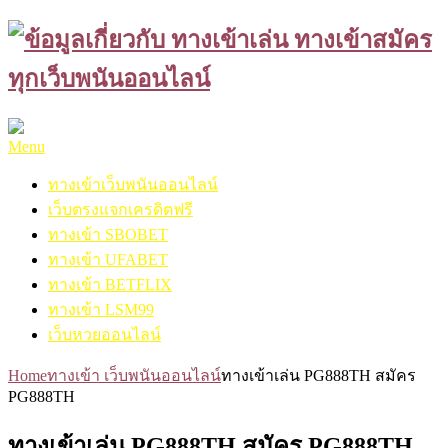
Skip
to
content
Menu
ทางเข้าเว็บพนันออนไลน์
เว็บตรงแจกเครดิตฟรี
ทางเข้า SBOBET
ทางเข้า UFABET
ทางเข้า BETFLIX
ทางเข้า LSM99
เว็บหวยออนไลน์
Home
ทางเข้า เว็บพนันออนไลน์
ทางเข้าเล่น PG888TH สมัคร
PG888TH
ทางเข้าเล่น PG888TH สมัคร PG888TH