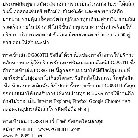
ประเทศกัมพูชา สมัครสมาชิกมาร่วมเป็นส่วนหนึ่งกับเราได้แล้ว
วันนี้ ทดลองเล่นฟรี พร้อมโปรโมชั่นดีๆ และของรางวัลอีก
มากมาย ร่วมลุ้นแจ็คพอร์ตใหญ่กับเราทุกเดือน ฝากเงิน ถอนเงิน
รวดเร็ว ภายใน 10 นาที ไม่มีขั้นต่ำ ทุกธนาคารชั้นนำพร้อมให้
บริการ บริการตลอด 24 ชั่วโมง มีคอลเซนเตอร์ มากกว่า 50 คู่
สาย คอยให้คำแนะนำ
ทางเข้าเล่น PG888TH จึงถือได้ว่า เป็นช่องทางในการให้บริการ
หลักของทาง ผู้ให้บริการรับแทงพนันบอลออนไลน์ PG888TH ซึ่ง
ตัวทางเข้าเล่น PG888TH นี้ถูกออกแบบมาให้มีดีไซน์รูปแบบที่
เข้าใจง่ายไม่ยุ่งยาก ไม่ต้องโหลดหรือติดตั้งโปรแกรมใดๆทั้งสิ้น
เพื่อเข้าเล่นวางเดิมพัน ยิ่งไปกว่านั้นทางเข้าเล่น PG888TH ยังถูก
ออกแบบมาให้รองรับการใช้งานผ่านทุก Browser การใช้งานอีก
ด้วยไม่ว่าจะเป็น Internet Explorer, Firefox, Google Chrome ฯลฯ
ตลอดจนอุปกรณ์อิเล็กโทรนิคมือถือ ต่างๆ
ทางเข้าเล่น PG888TH เว็บไซต์ อัพเดทใหม่ล่าสุด
สมัคร PG888TH www.PG888TH.com
www.PG888TH.net