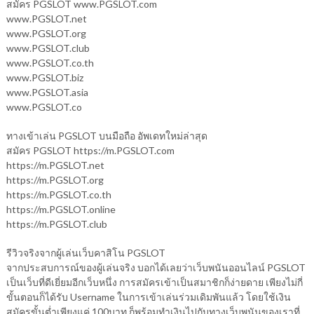
สมัคร PGSLOT www.PGSLOT.com
www.PGSLOT.net
www.PGSLOT.org
www.PGSLOT.club
www.PGSLOT.co.th
www.PGSLOT.biz
www.PGSLOT.asia
www.PGSLOT.co
ทางเข้าเล่น PGSLOT บนมือถือ อัพเดทใหม่ล่าสุด
สมัคร PGSLOT https://m.PGSLOT.com
https://m.PGSLOT.net
https://m.PGSLOT.org
https://m.PGSLOT.co.th
https://m.PGSLOT.online
https://m.PGSLOT.club
รีวิวจริงจากผู้เล่นเว็บคาสิโน PGSLOT
จากประสบการณ์ของผู้เล่นจริง บอกได้เลยว่าเว็บพนันออนไลน์ PGSLOT
เป็นเว็บที่ดีเยี่ยมอีกเว็บหนึ่ง การสมัครเข้าเป็นสมาชิกก็ง่ายดาย เพียงไม่กี่
ขั้นตอนก็ได้รับ Username ในการเข้าเล่นร่วมเดิมพันแล้ว โดยใช้เงิน
สมัครขั้นต่ำเพียงแค่ 100บาท ก็พร้อมทำเงินไปกับทางเว็บพนันของเราที่