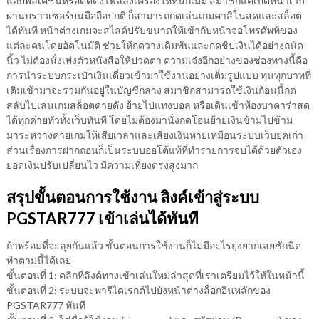
แอปพลิเคชันหรือติดตั้งไฟล์ลงเครื่องให้หนักเมม สมาชิกแค่เปิดหน้าเว็บ
ผ่านบราวเซอร์บนมือถือปกติ ก็สามารถกดเล่นเกมคาสิโนสดและสล็อต
ได้ทันที หน้าต่างเกมจะสไลด์ปรับขนาดให้เข้ากับหน้าจอโทรศัพท์ของ
แต่ละคนโดยอัตโนมัติ ช่วยให้กดวางเดิมพันและกดชิปเงินได้อย่างถนัด
นิ้ว ไม่ต้องนั่งเพ่งตัวหนังสือให้ปวดตา ความเจ๋งอีกอย่างของช่องทางนี้คือ
การนำระบบกระเป๋าเงินเดี่ยวเข้ามาใช้งานอย่างเต็มรูปแบบ ทุนทุกบาทที่
เติมเข้ามาจะรวมกันอยู่ในบัญชีกลาง สมาชิกสามารถใช้เงินก้อนนี้กด
สลับไปเล่นเกมสล็อตค่ายดัง ย้ายไปแทงบอล หรือเดินเข้าห้องบาคาร่าสด
ได้ทุกค่ายทั่วทั้งเว็บทันที โดยไม่ต้องมานั่งกดโอนย้ายเงินข้ามไปข้าม
มาระหว่างค่ายเกมให้เสียเวลาและเสี่ยงเงินหายเหมือนระบบเว็บยุคเก่า
ส่วนเรื่องการฝากถอนก็เป็นระบบออโต้แท้ที่ทำรายการจบได้ด้วยตัวเอง
ยอดเงินปรับเปลี่ยนไว มีความเที่ยงตรงสูงมาก
สรุปขั้นตอนการใช้งาน ลิงค์เข้าสู่ระบบ
PGSTAR777 เข้าเล่นได้ทันที
ถ้าพร้อมที่จะลุยกันแล้ว ขั้นตอนการใช้งานก็ไม่มีอะไรยุ่งยากเลยซักนิด
ทำตามนี้ได้เลย
ขั้นตอนที่ 1: คลิกที่ลิงค์ทางเข้าเล่นใหม่ล่าสุดที่เราเตรียมไว้ให้ในหน้านี้
ขั้นตอนที่ 2: ระบบจะพารีไดเรกต์ไปยังหน้าต่างล็อกอินหลักของ
PGSTAR777 ทันที