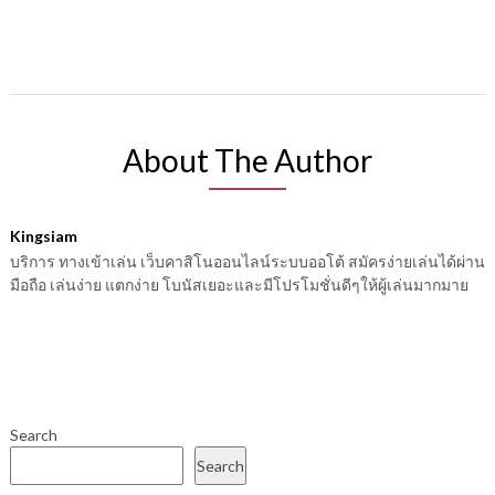
About The Author
Kingsiam
บริการ ทางเข้าเล่น เว็บคาสิโนออนไลน์ระบบออโต้ สมัครง่ายเล่นได้ผ่าน
มือถือ เล่นง่าย แตกง่าย โบนัสเยอะและมีโปรโมชั่นดีๆให้ผู้เล่นมากมาย
Search
Search