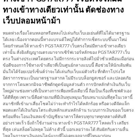
ทางเข้าทางเดียวเท่านั้น ตัดช่องทาง
เว็บปลอมหน้าม้า
หมดห่วงเรื่องโดนหลอกหรือหลงไปเล่นกับเว็บเอเย่นต์ที่ไม่ได้มาตรฐาน
ได้เลย เนื่องจากตอนนี้ทางแบรนด์ใหญ่ได้ทำการเซ็ตระบบขึ้นมาใหม่
โดยกำหนดให้ ทางเข้า PGSTAR777 เว็บตรงใหม่มีทางเข้าทางเดียว
เท่านั้น สั่งยิงสัญญาณตรงมาจากเซิร์ฟเวอร์หลักของ PGSTAR777 เว็บ
ตรง ในต่างประเทศโดยตรง ไม่มีการกระจายลิงค์ไปมั่วซั่วเหมือนเมื่อก่อน
ข้อดีของการใช้ทางเข้าเดียวที่เป็นศูนย์กลางแบบนี้ คือช่วยให้นักเดิมพัน
มั่นใจได้ร้อยเปอร์เซ็นต์ว่าจะได้เล่นกับเว็บแม่ตัวจริง ที่กติกาโปร่งใส
อัตราการชนะเป็นมาตรฐานสากล ไม่มีระบบล็อกยูสเซอร์ และปลอดภัย
จากการโดนพวกมิจฉาชีพดักดูดข้อมูลส่วนตัว การปักหลักทำเงินกับเว็บ
ใหญ่ผ่านช่องทางที่เป็นทางการเพียงหนึ่งเดียวนี้ ถือเป็นเรื่องที่เซฟตัวเอง
ได้ดีที่สุด เพราะนี่คือค่ายเกมที่มีเงินทุนหมุนเวียนหนาแน่นที่สุดในเวลานี้
สมาชิกที่เข้ามาเสี่ยงโชคไม่ว่าจะทำกำไรได้หลักร้อย หรือดวงดีจัดแจ็ก
พอตแตกได้เงินก้อนโตระดับหลักแสนหลักล้าน ระบบการเงินของเว็บตรง
พร้อมที่จะโอนเงินสดเข้าบัญชีธนาคารให้ครบทุกบาททุกสตางค์ทันที
อย่างรวดเร็ว ยิ่งถ้าใช้งานผ่าน ทางเข้า PGSTAR777 โหลดเร็ว เสถียร
ที่สุด เล่นสล็อตไม่หลุด ไม่ค้าง ตัวนี้ บอกเลยว่าจะได้ สัมผัสกับความลื่น
ไหลในการหาเงินออนไลน์แบบที่ไม่เคยเจอจากที่ไหนมาก่อน