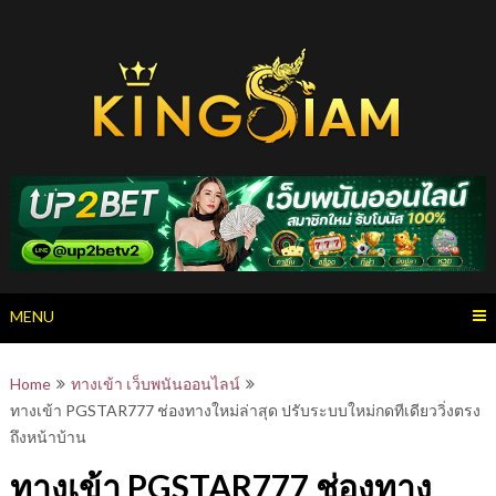
Skip
to
content
MENU
Home
ทางเข้า เว็บพนันออนไลน์
ทางเข้า PGSTAR777 ช่องทางใหม่ล่าสุด ปรับระบบใหม่กดทีเดียววิ่งตรง
ถึงหน้าบ้าน
ทางเข้า PGSTAR777 ช่องทาง