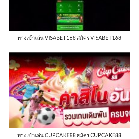
ทางเข้าเล่น VISABET168 สมัคร VISABET168
ทางเข้าเล่น CUPCAKE88 สมัคร CUPCAKE88