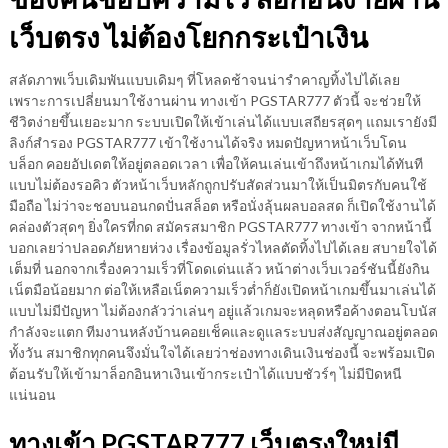
เว็บตรง ไม่ต้องโยกกระเป๋าเงิน
สลัดภาพเว็บเดิมพันแบบเดิมๆ ที่โหลดช้าจนน่ารำคาญทิ้งไปได้เลย
เพราะการเปลี่ยนมาใช้งานผ่าน ทางเข้า PGSTAR777 ตัวนี้ จะช่วยให้
ชีวิตง่ายขึ้นเยอะมาก ระบบเปิดให้เข้าเล่นได้แบบเสถียรสุดๆ แถมเรายังมี
ลิงก์สำรอง PGSTAR777 เข้าใช้งานได้จริง หมดปัญหาหน้าเว็บโดน
บล็อก คอยอัปเดตให้อยู่ตลอดเวลา เพื่อให้คนเล่นเข้าถึงหน้าเกมได้ทันที
แบบไม่ต้องรอคิว ตัวหน้าเว็บหลักถูกปรับสัดส่วนมาให้เป็นมิตรกับคนใช้
มือถือ ไม่ว่าจะชอบนอนกดปั่นสล็อต หรือนั่งลุ้นผลบอลสด ก็เปิดใช้งานได้
คล่องตัวสุดๆ ยิ่งใครที่กด สมัครสมาชิก PGSTAR777 ทางเข้า จากหน้านี้
บอกเลยว่าปลอดภัยหายห่วง เรื่องข้อมูลรั่วไหลตัดทิ้งไปได้เลย สบายใจได้
เต็มที่ นอกจากเรื่องความเร็วที่โดดเด่นแล้ว หน้าต่างเว็บเวอร์ชันนี้ยังกิน
เน็ตมือน้อยมาก ต่อให้เหลือเน็ตความเร็วต่ำก็ยังเปิดหน้าเกมขึ้นมาเล่นได้
แบบไม่มีปัญหา ไม่ต้องกลัวว่าเล่นๆ อยู่แล้วเกมจะหลุดหรือค้างตอนโบนัส
กำลังจะแตก ทีมงานหลังบ้านคอยเช็คและดูแลระบบส่งสัญญาณอยู่ตลอด
ทั้งวัน สมาชิกทุกคนจึงมั่นใจได้เลยว่าช่องทางเดินเงินช่องนี้ จะพร้อมเปิด
ต้อนรับให้เข้ามาล็อกอินหาเงินเข้ากระเป๋าได้แบบชัวร์ๆ ไม่มีปิดหนี
แน่นอน
ทางเข้า PGSTAR777 เว็บตรงใหม่มี