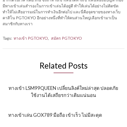
มีทางเข้าเล่นสำรองในการเข้าเล่นได้อยู่ดี ทำให้เล่นได้อย่างไม่ติดขัด
ทำให้ไม่เสียอารมณ์ในการทำเงินอีกต่อไป และนี่คือจุดขายของทางเว็บ
คาสิโน PGTOKYO อีกอย่างหนึ่งที่ทำให้คนส่วนใหญ่เลือกเข้ามาเป็น
สมาชิกกับทางเรา
Tags:
ทางเข้า PGTOKYO
,
สมัคร PGTOKYO
Related Posts
ทางเข้า LSM99QUEEN เปลี่ยนลิงค์ใหม่ล่าสุด ปลอดภัย
ใช้งานได้เสถียรกว่าเดิมแน่นอน
ทางเข้าเล่น GOX789 มือถือ เข้าเร็ว ไม่มีสะดุด