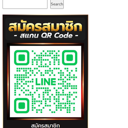
Search