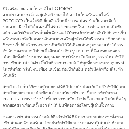
รีวิวจริงจากผู้เล่นเว็บคาสิโน PGTOKYO
จากประสบการณ์ของผู้เล่นจริง บอกได้เลยว่าเว็บพนันออนไลน์
PGTOKYO เป็นเว็บที่ดีเยี่ยมอีกเว็บหนึ่ง การสมัครเข้าเป็นสมาชิกก็
ง่ายดาย เพียงไม่กี่ขั้นตอนก็ได้รับ Username ในการเข้าเล่นร่วมเดิมพัน
แล้ว โดยใช้เงินสมัครขั้นต่ำเพียงแค่ 100บาท ก็พร้อมทำเงินไปกับทางเว็บ
พนันของเราที่เป็นแหล่งเงินทุนขนาดใหญ่พร้อมให้บริการสมาชิกทุกท่าน
ซึ่งทางเว็บก็มีบริการเกมวางเดิมพันไว้ให้เลือกเล่นอยู่มากมาย ทำให้การ
ทำเงินของท่านจะไม่น่าเบื่ออีกต่อไป ด้วยรูปแบบเกมที่อัพเดทตลอดทุก
เดือน อีกทั้งตัวโปรแกรมยังถูกพัฒนามาให้รองรับกับเมนูภาษาไทย ทำให้
การเข้าเล่นเข้าใจง่ายขึ้นไปอีก สามารถเล่นได้ทุกที่ทุกเวลาผ่านอุปกรณ์
โทรศัพท์สมาร์ทโฟน เพียงแค่เชื่อมต่อเข้ากับอินเตอร์เน็ตก็พร้อมที่จะทำ
เงินแล้ว
ส่วนโปรโมชั่นก็ถือว่าอยู่ในเกณฑ์ที่ดี ไม่มากไม่น้อยเกินไป จึงทำให้ผู้เล่น
ส่วนใหญ่มักจะแนะนำเพื่อนเข้ามาสมัครเข้าร่วมเป็นสมาชิกกับทาง
PGTOKYO เพราะโปรโมชั่นจากการสมัครใหม่ครั้งแรกและโบนัสที่ฟรีๆ
จากยอดฝากเพื่อนครั้งแรก ทำให้เป็นที่ล่อตาล่อใจกับผู้เล่นทั้งหลาย
ช่องทางเข้าเล่นการเข้าเล่นก็ถือว่าทำได้ดี มีหลากหลายช่องทางทั้งทาง
เข้าเล่นคอมพิวเตอร์และโทรศัพท์ ทำให้สามารถรองรับผู้เล่นเป็นจำนวน
มากได้ในเวลาเดียวกัน ซึ่งถ้าทางเข้าเล่นใดทางเข้าเล่นหนึ่งมีปัญหาก็ยัง