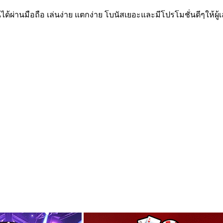
ด้ผ่านมือถือ เล่นง่าย แตกง่าย โบนัสเยอะและมีโปรโมชั่นดีๆให้ผู