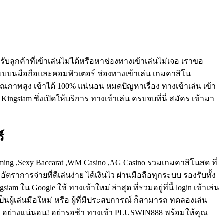
ลูกค้าที่เข้าเล่นไม่ได้หรือหาช่องทางเข้าเล่นไม่เจอ เราขอ
ะบบบนมือถือและคอมพิวเตอร์ ช่องทางเข้าเล่น เกมคาสิโน
ุณภาพสูง เข้าได้ 100% แน่นอน หมดปัญหาเรื่อง ทางเข้าเล่น เข้า
ingsiam ซึ่งเปิดให้บริการ ทางเข้าเล่น ครบจบที่นี่ สมัคร เข้ามา
์
ng ,Sexy Baccarat ,WM Casino ,AG Casino รวมเกมคาสิโนสด ที่
ัตราการจ่ายที่ดีเล่นง่าย ได้เงินไว ผ่านมือถือทุกระบบ รองรับทั้ง
ใน Google ใช้ ทางเข้าใหม่ ล่าสุด ที่รวมอยู่ที่นี้ login เข้าเล่น
็นผู้เล่นมือใหม่ หรือ ผู้ที่มีประสบการณ์ ก็สามารถ ทดลองเล่น
 HD อย่างแน่นอน! อย่ารอช้า ทางเข้า PLUSWIN888 พร้อมให้คุณ