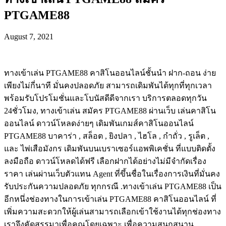
PTGAME88
August 7, 2021
ทางเข้าเล่น PTGAME88 คาสิโนออนไลน์ชั้นนำ ฝาก-ถอน ง่าย
เพียงไม่กี่นาที มั่นคงปลอดภัย สามารถเดิมพันได้ทุกที่ทุกเวลา
พร้อมรับโปรโมชั่นและโบนัสดีดีจากเรา บริการตลอดทุกวัน
24ชั่วโมง, ทางเข้าเล่น สมัคร PTGAME88 ผ่านเว็บ เล่นคาสิโน
ออนไลน์ ดาวน์โหลดง่ายๆ เดิมพันเกมส์คาสิโนออนไลน์
PTGAME88 บาคาร่า , สล็อต , ยิงปลา , ไฮโล , กำถั่ว , รูเล็ต ,
และ ไพ่เสือมังกร เดิมพันบนเบราเซอร์แอพพิเคชั่น ที่แบบติดตั้ง
ลงมือถือ ดาวน์โหลดได้ฟรี เลือกฝากได้อย่างไม่มีจำกัดเรื่อง
ราคา เล่นผ่านเว็บตัวแทน Agent ที่ขึ้นชื่อในเรื่องการเงินที่มั่นคง
รับประกันความปลอดภัย ทุกกรณี .ทางเข้าเล่น PTGAME88 เป็น
อีกหนึ่งช่องทางในการเข้าเล่น PTGAME88 คาสิโนออนไลน์ ที่
เพิ่มความสะดวกให้ผู้เล่นสามารถเลือกเข้าใช้งานได้ทุกช่องทาง
เราจึงคัดสรรมาเพื่อคุณโดยเฉพาะ เพื่อความสนุกสนาน