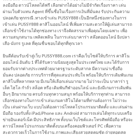
ลงมือถือ ดาวน์โหลดได้ฟรี เลือกฝากได้อย่างไม่มีจำกัดเรื่องราคา เล่น
ผ่านเว็บตัวแทน Agent ที่ขึ้นชื่อในเรื่องการเงินที่มั่นคง รับประกันความ
ปลอดภัย ทุกกรณี .ทางเข้าเล่น PUSSY888 เป็นอีกหนึ่งช่องทางในการ
เข้าเล่น PUSSY888 คาสิโนออนไลน์ ที่เพิ่มความสะดวกให้ผู้เล่นสามารถ
เลือกเข้าใช้งานได้ทุกช่องทาง เราจึงคัดสรรมาเพื่อคุณโดยเฉพาะ เพื่อ
ความสนุกสนาน เพลิดเพลิน ในการเล่นบาคาร่า สล๊อตออนไลน์ ยิงปลา
เสือ-มังกร รูเลต ที่คุณชื่นชอบได้ทุกที่ทุกเวลา
ยินดีต้อนรับเข้าสู่เว็บ PUSSY888.com เราคือเว็บไซต์ให้บริการ คาสิโน
ออนไลน์ อันดับ 1 ที่ได้รับความนิยมสูงสุดในประเทศไทย และได้รับการ
ยอมรับจากต่างประเทศด้วยมาตรฐานระดับสากล มีความน่าเชื่อถือ
มั่นคง ปลอดภัย การบริการที่สุดแสนประทับใจ พร้อมให้บริการเดิมพันเกม
คาสิโนที่หลากหลาย มีเกมให้เลือกเล่นมากมาย ไม่ว่าจะเป็น บาคาร่า รู
เล็ต ไฮโล กำถั่ว สล็อต หรือ เดิมพันกีฬาออนไลน์ และยังมีเกมการเดิมพัน
อื่นๆ อีกมากมาย ครบถ้วนทุกความสนุก พร้อมให้บริการทุกท่าน สามารถ
เลือกช่องทางในการเข้าเล่นเกมคาสิโนได้ตามที่ท่านต้องการ ไม่ว่าจะ
เป็น เล่นผ่านเว็บ แบบไม่ต้องดาวน์โหลดโปรแกรมมาติดตั้ง และเล่นผ่าน
มือถือ รองรับทั้ง iPad,iPhone และ Android สามารถเล่นได้ทุกระบบเครือ
ข่ายอินเตอร์เน็ต มีประสิทธิภาพ ทั้งบนเว็บไซต์และโทรศัพท์มือถือ หรือจะ
ดาวน์โหลดโปรแกรมมาติดตั้งบนเครื่องคอมพิวเตอร์ PC เพื่อความ
สะดวกรวดเร็วในการใช้งาน ภาพและเสียงสวยสดคมชัด ถ่ายทอดสด