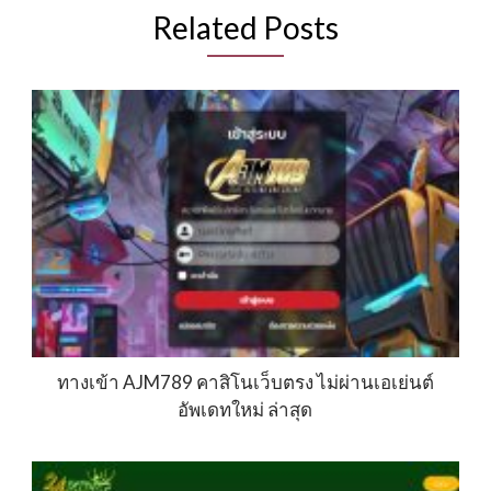
Related Posts
ทางเข้า AJM789 คาสิโนเว็บตรง ไม่ผ่านเอเย่นต์
อัพเดทใหม่ ล่าสุด