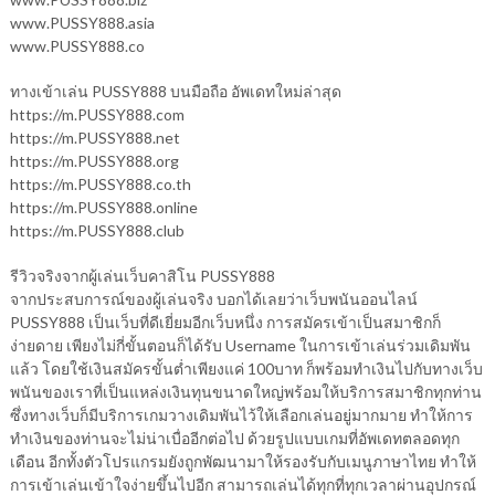
www.PUSSY888.asia
www.PUSSY888.co
ทางเข้าเล่น PUSSY888 บนมือถือ อัพเดทใหม่ล่าสุด
https://m.PUSSY888.com
https://m.PUSSY888.net
https://m.PUSSY888.org
https://m.PUSSY888.co.th
https://m.PUSSY888.online
https://m.PUSSY888.club
รีวิวจริงจากผู้เล่นเว็บคาสิโน PUSSY888
จากประสบการณ์ของผู้เล่นจริง บอกได้เลยว่าเว็บพนันออนไลน์
PUSSY888 เป็นเว็บที่ดีเยี่ยมอีกเว็บหนึ่ง การสมัครเข้าเป็นสมาชิกก็
ง่ายดาย เพียงไม่กี่ขั้นตอนก็ได้รับ Username ในการเข้าเล่นร่วมเดิมพัน
แล้ว โดยใช้เงินสมัครขั้นต่ำเพียงแค่ 100บาท ก็พร้อมทำเงินไปกับทางเว็บ
พนันของเราที่เป็นแหล่งเงินทุนขนาดใหญ่พร้อมให้บริการสมาชิกทุกท่าน
ซึ่งทางเว็บก็มีบริการเกมวางเดิมพันไว้ให้เลือกเล่นอยู่มากมาย ทำให้การ
ทำเงินของท่านจะไม่น่าเบื่ออีกต่อไป ด้วยรูปแบบเกมที่อัพเดทตลอดทุก
เดือน อีกทั้งตัวโปรแกรมยังถูกพัฒนามาให้รองรับกับเมนูภาษาไทย ทำให้
การเข้าเล่นเข้าใจง่ายขึ้นไปอีก สามารถเล่นได้ทุกที่ทุกเวลาผ่านอุปกรณ์