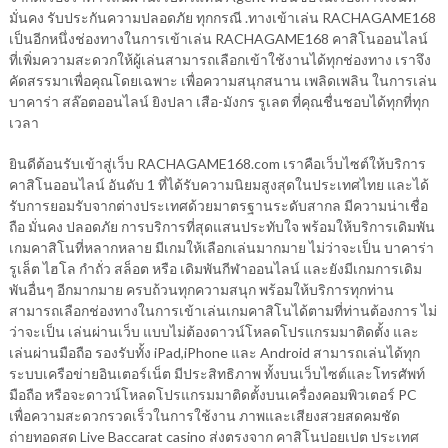
มั่นคง รับประกันความปลอดภัย ทุกกรณี .ทางเข้าเล่น RACHAGAME168
เป็นอีกหนึ่งช่องทางในการเข้าเล่น RACHAGAME168 คาสิโนออนไลน์
ที่เพิ่มความสะดวกให้ผู้เล่นสามารถเลือกเข้าใช้งานได้ทุกช่องทาง เราจึง
คัดสรรมาเพื่อคุณโดยเฉพาะ เพื่อความสนุกสนาน เพลิดเพลิน ในการเล่น
บาคาร่า สล๊อตออนไลน์ ยิงปลา เสือ-มังกร รูเลต ที่คุณชื่นชอบได้ทุกที่ทุก
เวลา
ยินดีต้อนรับเข้าสู่เว็บ RACHAGAME168.com เราคือเว็บไซต์ให้บริการ
คาสิโนออนไลน์ อันดับ 1 ที่ได้รับความนิยมสูงสุดในประเทศไทย และได้
รับการยอมรับจากต่างประเทศด้วยมาตรฐานระดับสากล มีความน่าเชื่อ
ถือ มั่นคง ปลอดภัย การบริการที่สุดแสนประทับใจ พร้อมให้บริการเดิมพัน
เกมคาสิโนที่หลากหลาย มีเกมให้เลือกเล่นมากมาย ไม่ว่าจะเป็น บาคาร่า
รูเล็ต ไฮโล กำถั่ว สล็อต หรือ เดิมพันกีฬาออนไลน์ และยังมีเกมการเดิม
พันอื่นๆ อีกมากมาย ครบถ้วนทุกความสนุก พร้อมให้บริการทุกท่าน
สามารถเลือกช่องทางในการเข้าเล่นเกมคาสิโนได้ตามที่ท่านต้องการ ไม่
ว่าจะเป็น เล่นผ่านเว็บ แบบไม่ต้องดาวน์โหลดโปรแกรมมาติดตั้ง และ
เล่นผ่านมือถือ รองรับทั้ง iPad,iPhone และ Android สามารถเล่นได้ทุก
ระบบเครือข่ายอินเตอร์เน็ต มีประสิทธิภาพ ทั้งบนเว็บไซต์และโทรศัพท์
มือถือ หรือจะดาวน์โหลดโปรแกรมมาติดตั้งบนเครื่องคอมพิวเตอร์ PC
เพื่อความสะดวกรวดเร็วในการใช้งาน ภาพและเสียงสวยสดคมชัด
ถ่ายทอดสด Live Baccarat casino ส่งตรงจาก คาสิโนปอยเปต ประเทศ