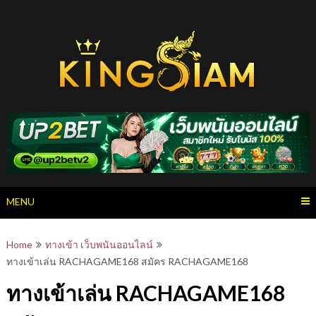
Skip
to
content
MENU
Home
ทางเข้า เว็บพนันออนไลน์
ทางเข้าเล่น RACHAGAME168 สมัคร RACHAGAME168
ทางเข้าเล่น RACHAGAME168