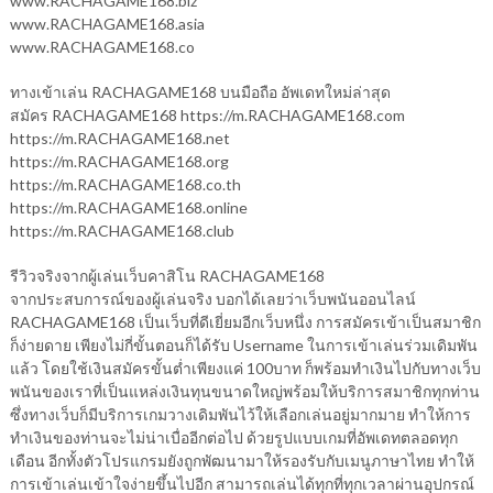
www.RACHAGAME168.biz
www.RACHAGAME168.asia
www.RACHAGAME168.co
ทางเข้าเล่น RACHAGAME168 บนมือถือ อัพเดทใหม่ล่าสุด
สมัคร RACHAGAME168 https://m.RACHAGAME168.com
https://m.RACHAGAME168.net
https://m.RACHAGAME168.org
https://m.RACHAGAME168.co.th
https://m.RACHAGAME168.online
https://m.RACHAGAME168.club
รีวิวจริงจากผู้เล่นเว็บคาสิโน RACHAGAME168
จากประสบการณ์ของผู้เล่นจริง บอกได้เลยว่าเว็บพนันออนไลน์
RACHAGAME168 เป็นเว็บที่ดีเยี่ยมอีกเว็บหนึ่ง การสมัครเข้าเป็นสมาชิก
ก็ง่ายดาย เพียงไม่กี่ขั้นตอนก็ได้รับ Username ในการเข้าเล่นร่วมเดิมพัน
แล้ว โดยใช้เงินสมัครขั้นต่ำเพียงแค่ 100บาท ก็พร้อมทำเงินไปกับทางเว็บ
พนันของเราที่เป็นแหล่งเงินทุนขนาดใหญ่พร้อมให้บริการสมาชิกทุกท่าน
ซึ่งทางเว็บก็มีบริการเกมวางเดิมพันไว้ให้เลือกเล่นอยู่มากมาย ทำให้การ
ทำเงินของท่านจะไม่น่าเบื่ออีกต่อไป ด้วยรูปแบบเกมที่อัพเดทตลอดทุก
เดือน อีกทั้งตัวโปรแกรมยังถูกพัฒนามาให้รองรับกับเมนูภาษาไทย ทำให้
การเข้าเล่นเข้าใจง่ายขึ้นไปอีก สามารถเล่นได้ทุกที่ทุกเวลาผ่านอุปกรณ์