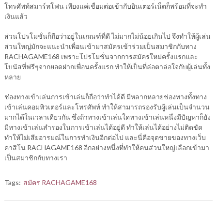
โทรศัพท์สมาร์ทโฟน เพียงแค่เชื่อมต่อเข้ากับอินเตอร์เน็ตก็พร้อมที่จะทำ
เงินแล้ว
ส่วนโปรโมชั่นก็ถือว่าอยู่ในเกณฑ์ที่ดี ไม่มากไม่น้อยเกินไป จึงทำให้ผู้เล่น
ส่วนใหญ่มักจะแนะนำเพื่อนเข้ามาสมัครเข้าร่วมเป็นสมาชิกกับทาง
RACHAGAME168 เพราะโปรโมชั่นจากการสมัครใหม่ครั้งแรกและ
โบนัสที่ฟรีๆจากยอดฝากเพื่อนครั้งแรก ทำให้เป็นที่ล่อตาล่อใจกับผู้เล่นทั้ง
หลาย
ช่องทางเข้าเล่นการเข้าเล่นก็ถือว่าทำได้ดี มีหลากหลายช่องทางทั้งทาง
เข้าเล่นคอมพิวเตอร์และโทรศัพท์ ทำให้สามารถรองรับผู้เล่นเป็นจำนวน
มากได้ในเวลาเดียวกัน ซึ่งถ้าทางเข้าเล่นใดทางเข้าเล่นหนึ่งมีปัญหาก็ยัง
มีทางเข้าเล่นสำรองในการเข้าเล่นได้อยู่ดี ทำให้เล่นได้อย่างไม่ติดขัด
ทำให้ไม่เสียอารมณ์ในการทำเงินอีกต่อไป และนี่คือจุดขายของทางเว็บ
คาสิโน RACHAGAME168 อีกอย่างหนึ่งที่ทำให้คนส่วนใหญ่เลือกเข้ามา
เป็นสมาชิกกับทางเรา
Tags:
สมัคร RACHAGAME168