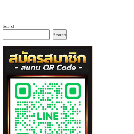
Search
Search